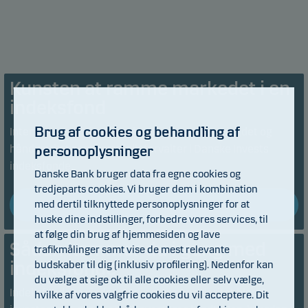
Kunsten at ramme markedet i en
indeksfond
Brug af cookies og behandling af
Interview med Kim Grønning Thomsen om arbejdet og
håndværket som porteføljeforvalter i Danske Invests
personoplysninger
indeksfonde.
Danske Bank bruger data fra egne cookies og
tredjeparts cookies. Vi bruger dem i kombination
med dertil tilknyttede personoplysninger for at
Læs mere
huske dine indstillinger, forbedre vores services, til
at følge din brug af hjemmesiden og lave
Sådan kommer du i gang med
trafikmålinger samt vise de mest relevante
indeksfonde
budskaber til dig (inklusiv profilering). Nedenfor kan
du vælge at sige ok til alle cookies eller selv vælge,
Indeksfondene vinder stadig mere popularitet blandt
hvilke af vores valgfrie cookies du vil acceptere. Dit