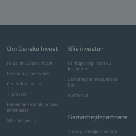
Statistiske
Statistiske cookies gør det muligt at følge adfærden
for besøgende på vores hjemmeside. Dette sker i
aggregeret/anonym form, og bruges til at måle og
Om Danske Invest
Bliv investor
optimere effektiviteten for vores hjemmeside.
Fakta om Danske Invest
Få rådgivning inden du
investerer
Marketing
Direktion og bestyrelse
Disse cookies gør det muligt for os at identificere dig
Samarbejdet med Danske
Generalforsamling
(din enhed) og profilere din adfærd, så vi kan levere
Bank
det mest relevante indhold til dig.
Til pressen
Kontakt os
Bekæmpelse af økonomisk
kriminalitet
Samarbejdspartnere
Whistleblowing
Vores porteføljeforvaltere