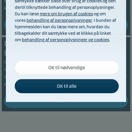
investorerne, når der skal investeres bredt. Men, hvordan
samtykke dækker både over brug af cookies og den
dertil tilknyttede behandling af personoplysninger.
kommer jeg egentlig i gang?
Du kan læse
mere om brugen af cookies
og om
vores
behandling af personoplysninger
. I bunden af
Læs mere
hjemmesiden kan du læse mere om, hvordan du
tilbagekalder dit samtykke ved at klikke på linket
om
behandling af personoplysninger og cookies
.
Invester i hele markedet på en
gang
Nødvendige
Indeksfonde vinder stadig mere popularitet blandt
OK til nødvendige
Disse cookies hjælper med at sikre, at vores
investorerne takket være lave omkostninger og effektiv
hjemmeside fungerer ved at aktivere
spredning af risiko. Men, hvad vil det sige at investere efter
grundlæggende funktioner som for eksempel
et indeks?
OK til alle
sidenavigation og adgang til sikre områder på
hjemmesiden.
Læs mere
Funktionelle
Funktionelle cookies gør det muligt for
hjemmesiden at huske dine valg af indstillinger.