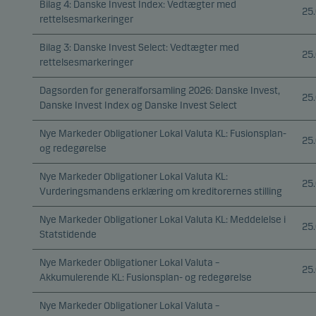
Bilag 4: Danske Invest Index: Vedtægter med
25
rettelsesmarkeringer
Bilag 3: Danske Invest Select: Vedtægter med
25
rettelsesmarkeringer
Dagsorden for generalforsamling 2026: Danske Invest,
25
Danske Invest Index og Danske Invest Select
Nye Markeder Obligationer Lokal Valuta KL: Fusionsplan-
25
og redegørelse
Nye Markeder Obligationer Lokal Valuta KL:
25
Vurderingsmandens erklæring om kreditorernes stilling
Nye Markeder Obligationer Lokal Valuta KL: Meddelelse i
25
Statstidende
Nye Markeder Obligationer Lokal Valuta –
25
Akkumulerende KL: Fusionsplan- og redegørelse
Nye Markeder Obligationer Lokal Valuta –