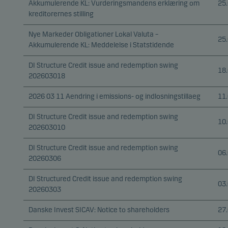
Akkumulerende KL: Vurderingsmandens erklæring om
25
kreditorernes stilling
Nye Markeder Obligationer Lokal Valuta –
25
Akkumulerende KL: Meddelelse i Statstidende
DI Structure Credit issue and redemption swing
18
202603018
2026 03 11 Aendring i emissions- og indlosningstillaeg
11
DI Structure Credit issue and redemption swing
10
202603010
DI Structure Credit issue and redemption swing
06
20260306
DI Structured Credit issue and redemption swing
03
20260303
Danske Invest SICAV: Notice to shareholders
27