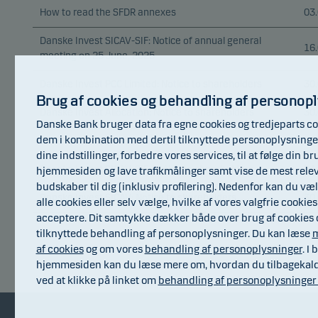
How to read the SFDR annexes
03
Danske Invest SICAV-SIF: Notice of annual general
16
meeting on 25 June, 2025
Danske Invest PCC Limited: Notice to shareholders
30
Brug af cookies og behandling af personop
Danske Invest Allocation: Notice to shareholders
30
Danske Bank bruger data fra egne cookies og tredjeparts co
dem i kombination med dertil tilknyttede personoplysninger
Danske Invest SICAV: Notice to shareholders
30
dine indstillinger, forbedre vores services, til at følge din br
Danske Invest SICAV-SIF: Notice to shareholders
24
hjemmesiden og lave trafikmålinger samt vise de mest rele
budskaber til dig (inklusiv profilering). Nedenfor kan du vælg
Danske Invest SICAV: Notice to shareholders
30
alle cookies eller selv vælge, hvilke af vores valgfrie cookies
acceptere. Dit samtykke dækker både over brug af cookies o
tilknyttede behandling af personoplysninger. Du kan læse
m
af cookies
og om vores
behandling af personoplysninger
. I
hjemmesiden kan du læse mere om, hvordan du tilbagekald
ved at klikke på linket om
behandling af personoplysninger 