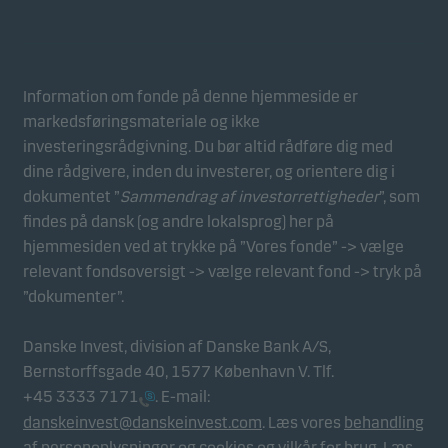
profilere din adfærd, så vi kan levere det mest relevante indh
Information om fonde på denne hjemmeside er
markedsføringsmateriale og ikke
investeringsrådgivning. Du bør altid rådføre dig med
dine rådgivere, inden du investerer, og orientere dig i
dokumentet ”
Sammendrag af investorrettigheder
”, som
findes på dansk (og andre lokalsprog) her på
hjemmesiden ved at trykke på ”Vores fonde” -> vælge
relevant fondsoversigt -> vælge relevant fond -> tryk på
”dokumenter”.
Danske Invest, division af Danske Bank A/S,
Bernstorffsgade 40, 1577 København V. Tlf.
+45 3333 7171
. E-mail:
danskeinvest@danskeinvest.com
. Læs vores
behandling
af personoplysninger og cookies
og
vilkår for brug
. Læs