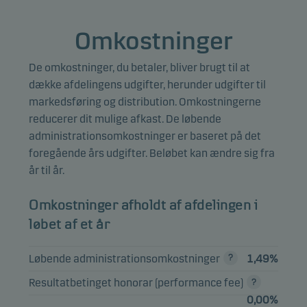
JDC Group AG
2,99%
Aktier
EUR
Omkostninger
Craneware Plc
2,96%
Aktier
GBP
Inficon Holding AG
2,58%
Aktier
CHF
De omkostninger, du betaler, bliver brugt til at
dække afdelingens udgifter, herunder udgifter til
Cembre SpA
2,33%
Aktier
EUR
markedsføring og distribution. Omkostningerne
reducerer dit mulige afkast. De løbende
administrationsomkostninger er baseret på det
Bemærk, at alle beholdninger er forsinket med 1 måned.
foregående års udgifter. Beløbet kan ændre sig fra
år til år.
Omkostninger afholdt af afdelingen i
løbet af et år
Løbende administrationsomkostninger
1,49%
Resultatbetinget honorar (performance fee)
0,00%