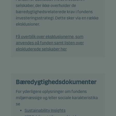
SFDR forordning om bæredygtighedsrelaterede
selskaber, der ikke overholder de
oplysninger og fremmer miljømæssige og/eller
bæredygtighedsrelaterede krav i fondens
sociale forhold samt sikrer god ledelsespraksis
investeringsstrategi. Dette sker via en række
igennem screening, eksklusioner,
eksklusioner.
investeringsanalyser og investeringsbeslutninger
samt aktivt ejerskab. Afdelingen følger Danske
Få overblik over eksklusionerne, som
Invests politik for ansvarlige investeringer.
anvendes på fonden samt listen over
ekskluderede selskaber her
Investeringsstrategien er aktiv. Det betyder, at vi
forsøger at finde de bedste investeringer for at
give dig det højest mulige afkast under
hensyntagen til risikoen.
Bæredygtighedsdokumenter
Det forventes, at afdelingens beholdning og
For yderligere oplysninger om fondens
dermed afkastet vil afvige signifikant fra
miljømæssige og/eller sociale karakteristika
benchmarket.
se
Sustainability Insights
Valutarisikoen er begrænset, fordi der investeres i