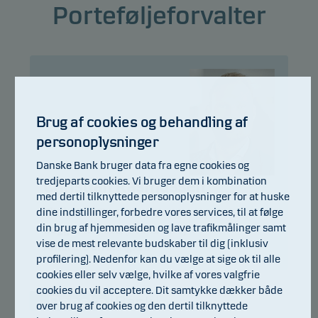
Porteføljeforvalter
Brug af cookies og behandling af
personoplysninger
Danske Bank bruger data fra egne cookies og
tredjeparts cookies. Vi bruger dem i kombination
Christian Rasmussen
med dertil tilknyttede personoplysninger for at huske
dine indstillinger, forbedre vores services, til at følge
Titel:
Chief Portfolio Manager
din brug af hjemmesiden og lave trafikmålinger samt
Baggrund:
M.Sc. (Economics)
vise de mest relevante budskaber til dig (inklusiv
Antal års erfaring:
15
profilering). Nedenfor kan du vælge at sige ok til alle
cookies eller selv vælge, hvilke af vores valgfrie
cookies du vil acceptere. Dit samtykke dækker både
over brug af cookies og den dertil tilknyttede