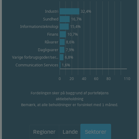
Industri
32,4%
Sundhed
16,7%
15,4%
Informationsteknologi
10,7%
Finans
Råvarer
8,6%
Dagligvarer
7,9%
6,8%
Varige forbrugsgoder/ser...
1,6%
Communication Services
0
20
40
60
80
110
Fordelingen sker på baggrund af porteføljens
aktiebeholdning
Bemærk, at alle beholdninger er forsinket med 1 måned.
Regioner
Lande
Sektorer