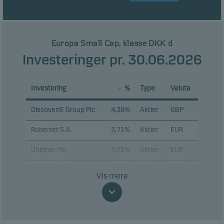
Europa Small Cap, klasse DKK d
Investeringer pr. 30.06.2026
Investering
%
Type
Valuta
DiscoverIE Group Plc
4,38%
Aktier
GBP
Robertet S.A.
3,71%
Aktier
EUR
Uniphar Plc
3,71%
Aktier
EUR
Hill & Smith Plc
3,53%
Aktier
GBP
Vis mere
Pharmanutra SpA
3,52%
Aktier
EUR
Boku Inc.
3,36%
Aktier
GBP