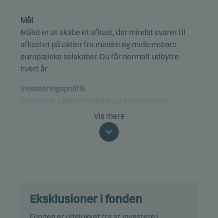
Mål
Målet er at skabe et afkast, der mindst svarer til
afkastet på aktier fra mindre og mellemstore
europæiske selskaber. Du får normalt udbytte
hvert år.
Investeringspolitik
Investerer i aktier i mindre og mellemstore
selskaber, der er hjemmehørende i, eller som har
Vis mere
hovedaktivitet i Europa. En mindre andel kan
investeres i aktier i selskaber hjemmehørende i
lande, der grænser op til Europa. Selskaberne skal
ved anskaffelsen have en markedsværdi på
maksimalt 5 mia. EUR eller indgå i afdelingens
benchmark.
Eksklusioner i fonden
Afdelingen er kategoriseret under artikel 8 i EU's
Fonden er udelukket fra at investere i