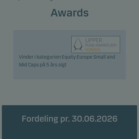
Awards
Statistiske
Statistiske cookies gør det muligt at følge adfærden
for besøgende på vores hjemmeside. Dette sker i
aggregeret/anonym form, og bruges til at måle og
optimere effektiviteten for vores hjemmeside.
Vinder i kategorien Equity Europe Small and
Mid Caps på 5 års sigt
Marketing
Disse cookies gør det muligt for os at identificere dig
(din enhed) og profilere din adfærd, så vi kan levere
det mest relevante indhold til dig.
Fordeling pr. 30.06.2026