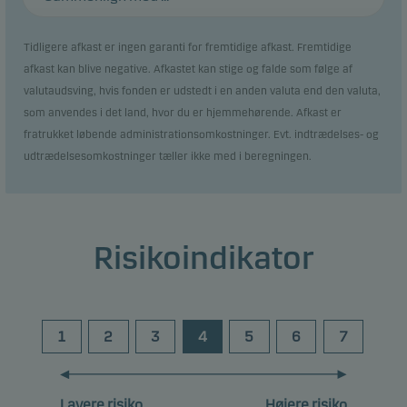
Tidligere afkast er ingen garanti for fremtidige afkast. Fremtidige
afkast kan blive negative. Afkastet kan stige og falde som følge af
valutaudsving, hvis fonden er udstedt i en anden valuta end den valuta,
som anvendes i det land, hvor du er hjemmehørende. Afkast er
fratrukket løbende administrationsomkostninger. Evt. indtrædelses- og
udtrædelsesomkostninger tæller ikke med i beregningen.
Risikoindikator
1
2
3
4
5
6
7
Lavere risiko
Højere risiko