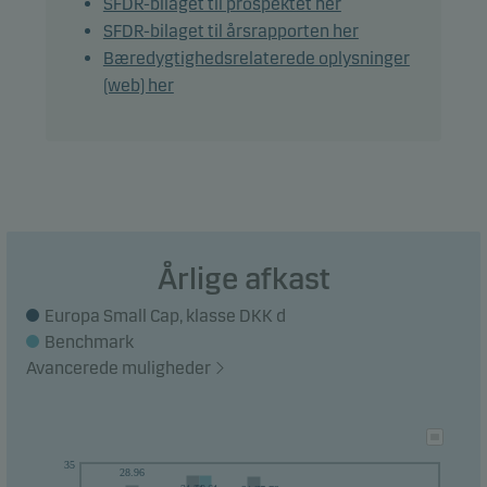
SFDR-bilaget til prospektet her
europæiske værdipapirer.
SFDR-bilaget til årsrapporten her
Bæredygtighedsrelaterede oplysninger
Beviser kan normalt indløses på bankdage.
(web) her
Anbefaling: Denne afdeling er muligvis ikke egnet
for investorer, som planlægger at trække deres
penge ud inden for 5 år.
Årlige afkast
Europa Small Cap, klasse DKK d
Benchmark
Avancerede muligheder
35
28.96