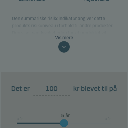
Den summariske risikoindikator angiver dette
produkts risikoniveau i forhold til andre produkter.
Den viser sandsynligheden for, at produktet vil
Vis mere
tabe penge på grund af bevægelser i markedet,
eller fordi vi ikke er i stand til at betale dig.
Klassificeringen kan ændre sig og er ikke
nødvendigvis en pålidelig indikator for den
fremtidige risikoprofil. Den laveste risikoklasse er
ikke ensbetydende med en risikofri investering.
Det er
kr blevet til på
Dette produkt indeholder ikke nogen beskyttelse
mod den fremtidige udvikling i markedet, så du kan
tabe noget af eller hele din investering.
år
0 år
10 år