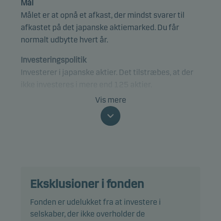
Mål
Målet er at opnå et afkast, der mindst svarer til
afkastet på det japanske aktiemarked. Du får
normalt udbytte hvert år.
Investeringspolitik
Investerer i japanske aktier. Det tilstræbes, at der
ikke investeres i mere end 125 aktier.
Vis mere
Afdelingen er kategoriseret under artikel 8 i EU's
SFDR forordning om bæredygtighedsrelaterede
oplysninger og fremmer miljømæssige og/eller
sociale forhold samt sikrer god ledelsespraksis
igennem screening, eksklusioner,
investeringsanalyser og investeringsbeslutninger
Eksklusioner i fonden
samt aktivt ejerskab. Afdelingen følger Danske
Invests politik for ansvarlige investeringer.
Fonden er udelukket fra at investere i
selskaber, der ikke overholder de
Investeringsstrategien er aktiv. Det betyder, at vi