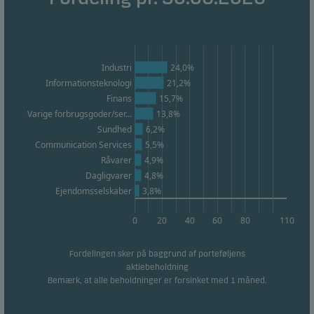
Marketing
Disse cookies gør det muligt for os at identificere dig
(din enhed) og profilere din adfærd, så vi kan levere
det mest relevante indhold til dig.
Industri
24,0%
Informationsteknologi
21,2%
Finans
15,7%
Varige forbrugsgoder/ser...
13,8%
Sundhed
6,2%
Communication Services
5,5%
Råvarer
4,9%
Dagligvarer
4,8%
Ejendomsselskaber
3,8%
0
20
40
60
80
110
Fordelingen sker på baggrund af porteføljens
aktiebeholdning
Bemærk, at alle beholdninger er forsinket med 1 måned.