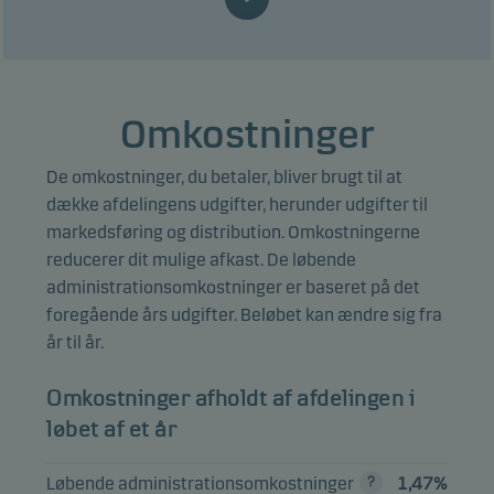
Group Inc.
SoftBank
3,79%
Aktier
JPY
Japan
Group Corp.
Omkostninger
Suzuki Motor
3,61%
Aktier
JPY
Japan
Corp.
De omkostninger, du betaler, bliver brugt til at
Sony Group
dække afdelingens udgifter, herunder udgifter til
2,48%
Aktier
JPY
Japan
Corp.
markedsføring og distribution. Omkostningerne
reducerer dit mulige afkast. De løbende
SCREEN
administrationsomkostninger er baseret på det
Holdings Co.
2,42%
Aktier
JPY
Japan
Ltd.
foregående års udgifter. Beløbet kan ændre sig fra
år til år.
Recruit
Holdings Co.
2,41%
Aktier
JPY
Japan
Omkostninger afholdt af afdelingen i
Ltd.
løbet af et år
Tokio Marine
2,28%
Aktier
JPY
Japan
Holdings Inc.
Løbende administrationsomkostninger
1,47%