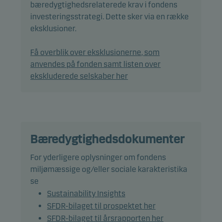
bæredygtighedsrelaterede krav i fondens
forsøger at finde de bedste investeringer for at
investeringsstrategi. Dette sker via en række
give dig det højest mulige afkast under
eksklusioner.
hensyntagen til risikoen.
Få overblik over eksklusionerne, som
Det forventes, at afdelingens beholdning og
anvendes på fonden samt listen over
dermed afkastet vil afvige signifikant fra
ekskluderede selskaber her
benchmarket.
Valutarisici afdækkes ikke, og udsving i
valutakurserne påvirker derfor afkastet.
Bæredygtighedsdokumenter
Beviser kan normalt indløses på bankdage.
For yderligere oplysninger om fondens
miljømæssige og/eller sociale karakteristika
Anbefaling: Denne afdeling er muligvis ikke egnet
se
for investorer, som planlægger at trække deres
Sustainability Insights
penge ud inden for 5 år.
SFDR-bilaget til prospektet her
SFDR-bilaget til årsrapporten her