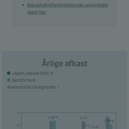
Bæredygtighedsrelaterede oplysninger
(web) her
Årlige afkast
Japan, klasse DKK d
Benchmark
Avancerede muligheder
27
21.98
21.62
21.53
24.50
19.49
19
16.53
15.58