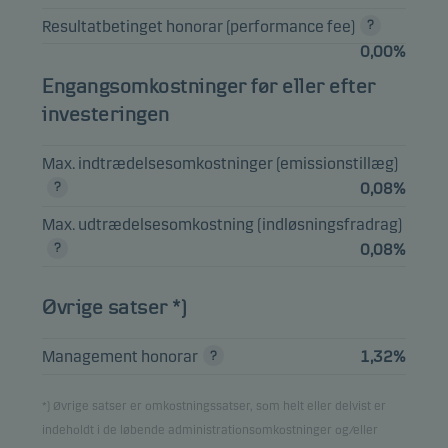
Honda Motor
Resultatbetinget honorar (performance fee)
2,26%
Aktier
JPY
Japan
Co. Ltd.
0,00%
Engangsomkostninger før eller efter
investeringen
Vis hele beholdningslisten
Max. indtrædelsesomkostninger (emissionstillæg)
Bemærk, at alle beholdninger er forsinket med 1 måned.
0,08%
Max. udtrædelsesomkostning (indløsningsfradrag)
0,08%
Øvrige satser *)
Management honorar
1,32%
*) Øvrige satser er omkostningssatser, som helt eller delvist er
indeholdt i de løbende administrationsomkostninger og/eller