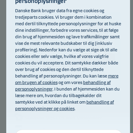
personoplysninger
Danske Bank bruger data fra egne cookies og
tredjeparts cookies. Vi bruger dem i kombination
med dertil tilknyttede personoplysninger for at huske
dine indstillinger, forbedre vores services, til at følge
din brug af hjemmesiden og lave trafikmålinger samt
vise de mest relevante budskaber til dig (inklusiv
profilering). Nedenfor kan du vælge at sige ok til alle
cookies eller selv vælge, hvilke af vores valgfrie
cookies du vil acceptere. Dit samtykke dækker både
Takuya Kamiishi
over brug af cookies og den dertil tilknyttede
behandling af personoplysninger. Du kan læse
mere
Titel:
Portfolio Manager
om brugen af cookies
og om vores
behandling af
Baggrund:
BA in Economics, CMA
personoplysninger
. I bunden af hjemmesiden kan du
Antal års erfaring:
16
læse mere om, hvordan du tilbagekalder dit
samtykke ved at klikke på linket om
behandling af
personoplysninger og cookies
.
Nødvendige
Sumitomo Mitsui DS Asset Management har i mere