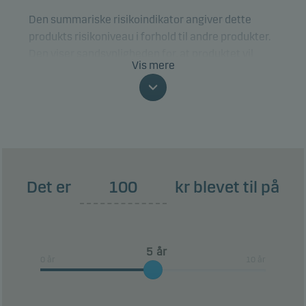
Den summariske risikoindikator angiver dette
produkts risikoniveau i forhold til andre produkter.
Den viser sandsynligheden for, at produktet vil
Vis mere
tabe penge på grund af bevægelser i markedet,
eller fordi vi ikke er i stand til at betale dig.
Klassificeringen kan ændre sig og er ikke
nødvendigvis en pålidelig indikator for den
fremtidige risikoprofil. Den laveste risikoklasse er
ikke ensbetydende med en risikofri investering.
Det er
kr blevet til på
Dette produkt indeholder ikke nogen beskyttelse
mod den fremtidige udvikling i markedet, så du kan
tabe noget af eller hele din investering.
år
0 år
10 år