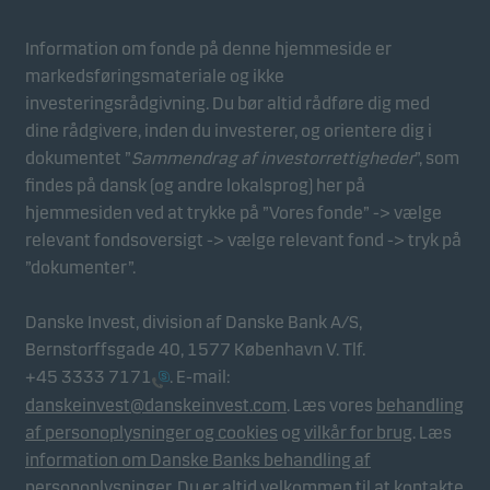
Information om fonde på denne hjemmeside er
markedsføringsmateriale og ikke
investeringsrådgivning. Du bør altid rådføre dig med
dine rådgivere, inden du investerer, og orientere dig i
dokumentet ”
Sammendrag af investorrettigheder
”, som
findes på dansk (og andre lokalsprog) her på
hjemmesiden ved at trykke på ”Vores fonde” -> vælge
relevant fondsoversigt -> vælge relevant fond -> tryk på
”dokumenter”.
Danske Invest, division af Danske Bank A/S,
Bernstorffsgade 40, 1577 København V. Tlf.
+45 3333 7171
. E-mail:
danskeinvest@danskeinvest.com
. Læs vores
behandling
af personoplysninger og cookies
og
vilkår for brug
. Læs
information om Danske Banks behandling af
personoplysninger
. Du er altid velkommen til at kontakte