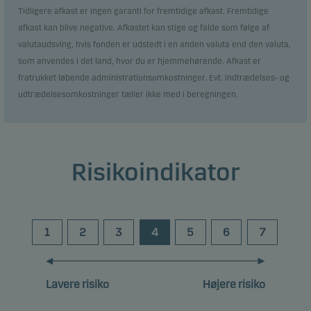
Tidligere afkast er ingen garanti for fremtidige afkast. Fremtidige
afkast kan blive negative. Afkastet kan stige og falde som følge af
valutaudsving, hvis fonden er udstedt i en anden valuta end den valuta,
som anvendes i det land, hvor du er hjemmehørende. Afkast er
fratrukket løbende administrationsomkostninger. Evt. indtrædelses- og
udtrædelsesomkostninger tæller ikke med i beregningen.
Risikoindikator
1
2
3
4
5
6
7
Lavere risiko
Højere risiko