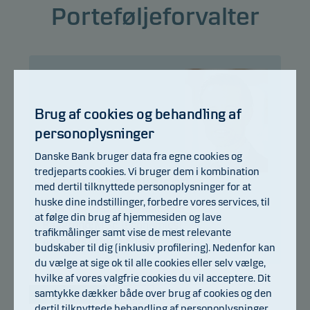
Porteføljeforvalter
Brug af cookies og behandling af
personoplysninger
Danske Bank bruger data fra egne cookies og
tredjeparts cookies. Vi bruger dem i kombination
Søren Mose Nielsen
med dertil tilknyttede personoplysninger for at
huske dine indstillinger, forbedre vores services, til
Titel:
Chief Portfolio Manager
at følge din brug af hjemmesiden og lave
Baggrund:
M.Sc. (Economics)
trafikmålinger samt vise de mest relevante
Antal års erfaring:
19
budskaber til dig (inklusiv profilering). Nedenfor kan
du vælge at sige ok til alle cookies eller selv vælge,
hvilke af vores valgfrie cookies du vil acceptere. Dit
samtykke dækker både over brug af cookies og den
dertil tilknyttede behandling af personoplysninger.