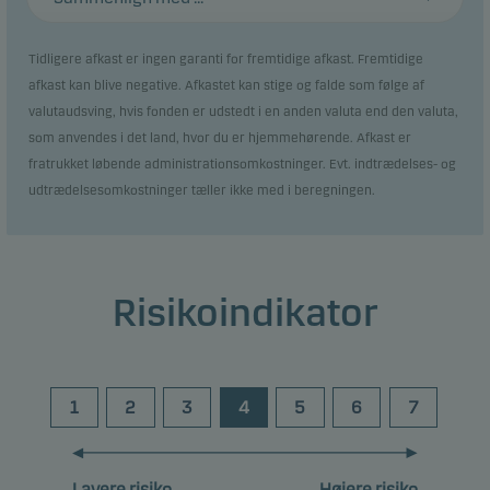
Tidligere afkast er ingen garanti for fremtidige afkast. Fremtidige
afkast kan blive negative. Afkastet kan stige og falde som følge af
valutaudsving, hvis fonden er udstedt i en anden valuta end den valuta,
som anvendes i det land, hvor du er hjemmehørende. Afkast er
fratrukket løbende administrationsomkostninger. Evt. indtrædelses- og
udtrædelsesomkostninger tæller ikke med i beregningen.
Risikoindikator
1
2
3
4
5
6
7
Lavere risiko
Højere risiko