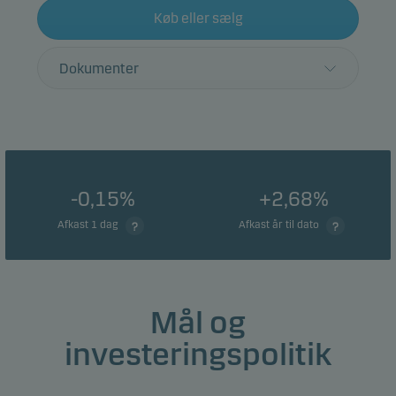
Køb eller sælg
Dokumenter
-0,15%
+2,68%
Afkast 1 dag
Afkast år til dato
Mål og
investeringspolitik