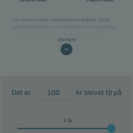
Den summariske risikoindikator angiver dette
produkts risikoniveau i forhold til andre produkter.
Den viser sandsynligheden for, at produktet vil
Vis mere
tabe penge på grund af bevægelser i markedet,
eller fordi vi ikke er i stand til at betale dig.
Klassificeringen kan ændre sig og er ikke
nødvendigvis en pålidelig indikator for den
fremtidige risikoprofil. Den laveste risikoklasse er
ikke ensbetydende med en risikofri investering.
Det er
kr blevet til på
Dette produkt indeholder ikke nogen beskyttelse
mod den fremtidige udvikling i markedet, så du kan
tabe noget af eller hele din investering.
år
0 år
5 år