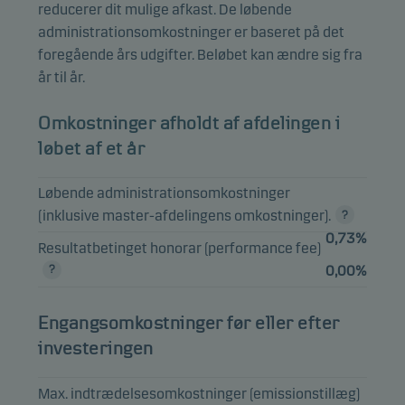
SICAV Euro
reducerer dit mulige afkast. De løbende
Investment
5,46%
Investeringsforeninger
administrationsomkostninger er baseret på det
Grade
foregående års udgifter. Beløbet kan ændre sig fra
Corporate Bond
år til år.
Class I
Danske Invest
Omkostninger afholdt af afdelingen i
Global High
løbet af et år
Yield Bonds -
5,29%
Investeringsforeninger
Accumulating,
class EUR W h
Løbende administrationsomkostninger
(inklusive master-afdelingens omkostninger).
BUNDESREPUB.
0,73%
DEUTSCHLAND
Resultatbetinget honorar (performance fee)
4,12%
Obligationer
0.25%
0,00%
15.02.2027
BUNDESREPUB.
Engangsomkostninger før eller efter
DEUTSCHLAND
4,02%
Obligationer
investeringen
0% 15.11.2027
Max. indtrædelsesomkostninger (emissionstillæg)
Danske Invest