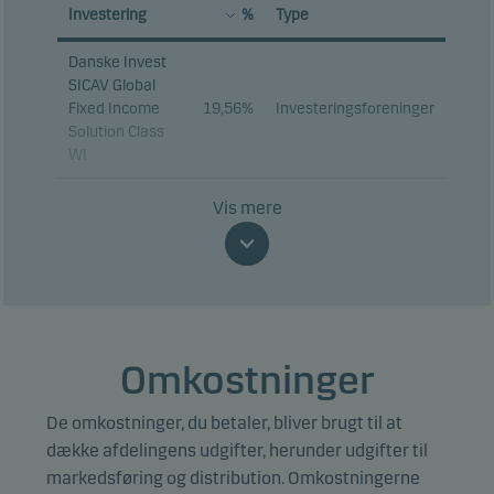
Investering
%
Type
Danske Invest
SICAV Global
Fixed Income
19,56%
Investeringsforeninger
Solution Class
WI
Danske Invest
Vis mere
Select Global
Equity Solution -
18,99%
Investeringsforeninger
Akkumulerende,
klasse DKK W
Danske Invest
SICAV Global
Omkostninger
Inflation Linked
12,46%
Investeringsforeninger
Bond Short
De omkostninger, du betaler, bliver brugt til at
Duration Class I
dække afdelingens udgifter, herunder udgifter til
Danske Invest
markedsføring og distribution. Omkostningerne