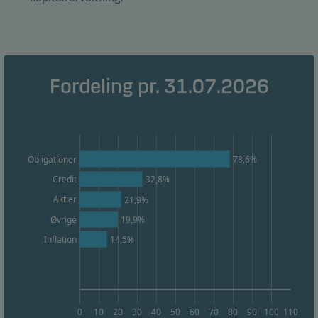
Statistiske
Statistiske cookies gør det muligt at følge adfærden
for besøgende på vores hjemmeside. Dette sker i
aggregeret/anonym form, og bruges til at måle og
Fordeling pr. 31.07.2026
optimere effektiviteten for vores hjemmeside.
Marketing
78,6%
Obligationer
Disse cookies gør det muligt for os at identificere dig
(din enhed) og profilere din adfærd, så vi kan levere
Credit
32,8%
det mest relevante indhold til dig.
Aktier
21,9%
Øvrige
19,9%
14,5%
Inflation
0
10
20
30
40
50
60
70
80
90
100
110