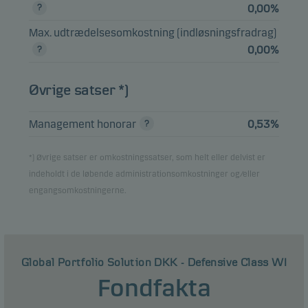
Emerging
0,00%
Markets Debt
3,89%
Investeringsforeninger
Max. udtrædelsesomkostning (indløsningsfradrag)
Hard Currency -
Accumulating,
0,00%
class EUR W h
Øvrige satser *)
BUNDESREPUB.
DEUTSCHLAND
3,46%
Obligationer
0.5%
Management honorar
0,53%
15.08.2027
*) Øvrige satser er omkostningssatser, som helt eller delvist er
Danske Invest
indeholdt i de løbende administrationsomkostninger og/eller
SICAV Emerging
Markets Debt
3,29%
Investeringsforeninger
engangsomkostningerne.
Hard Currency
Class I-eur h
Global Portfolio Solution DKK - Defensive Class WI
Vis hele beholdningslisten
Fondfakta
Bemærk, at alle beholdninger er forsinket med 1 måned.