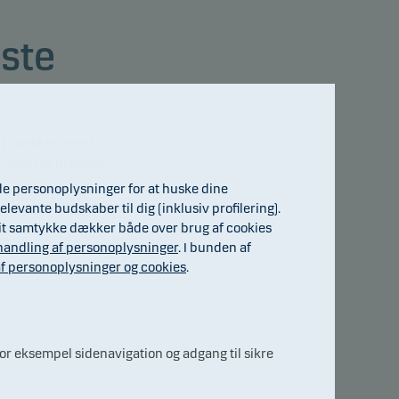
rste
an hamle op med
et med 89 procent
de personoplysninger for at huske dine
elevante budskaber til dig (inklusiv profilering).
. Dit samtykke dækker både over brug af cookies
andling af personoplysninger
. I bunden af
f personoplysninger og cookies
.
r eksempel sidenavigation og adgang til sikre