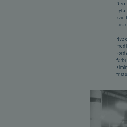
Deco,
nytæn
kvind
husmo
Nye o
med b
Fords
forbr
almin
frist