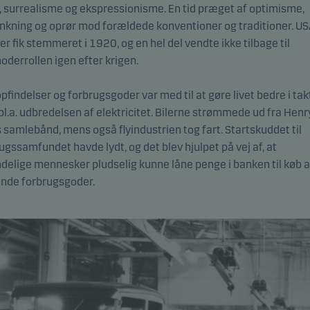
 surrealisme og ekspressionisme. En tid præget af optimisme,
kning og oprør mod forældede konventioner og traditioner. US
er fik stemmeret i 1920, og en hel del vendte ikke tilbage til
derrollen igen efter krigen.
pfindelser og forbrugsgoder var med til at gøre livet bedre i tak
l.a. udbredelsen af elektricitet. Bilerne strømmede ud fra Henr
 samlebånd, mens også flyindustrien tog fart. Startskuddet til
ugssamfundet havde lydt, og det blev hjulpet på vej af, at
delige mennesker pludselig kunne låne penge i banken til køb a
ende forbrugsgoder.