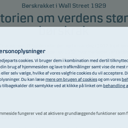
Børskrakket i Wall Street 1929
torien om verdens stø
børskrak
Finanskrisen, IT-boblen eller den sorte mandag i 1987. Intet k
personoplysninger
SA i 1929, der først sluttede i juli 1932, hvor markedet var fald
siden toppen.
edjeparts cookies. Vi bruger dem i kombination med dertil tilknytte
lge din brug af hjemmesiden og lave trafikmålinger samt vise de mest r
s eller selv vælge, hvilke af vores valgfrie cookies du vil acceptere
oplysninger. Du kan læse
mere om brugen af cookies
og om vores
beh
ilbagekalder dit samtykke ved at klikke på linket om
behandling a
orien kort fortalt:
jemmeside fungerer ved at aktivere grundlæggende funktioner som fo