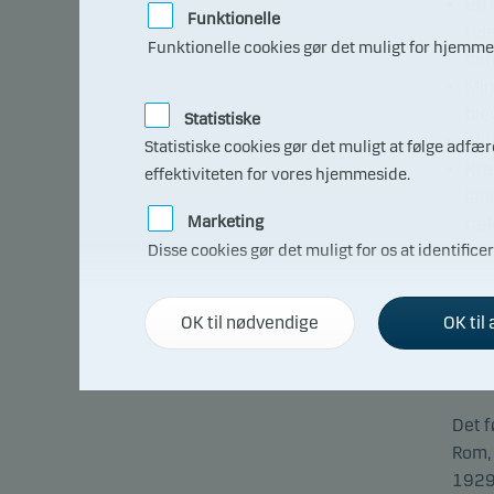
20’
Funktionelle
tel
Funktionelle cookies gør det muligt for hjemmes
bef
Min
ble
Statistiske
Akt
Statistiske cookies gør det muligt at følge adf
Kra
effektiviteten for vores hjemmeside.
lan
Marketing
ræk
Disse cookies gør det muligt for os at identifice
OK til nødvendige
OK til 
Det f
Rom, 
1929 