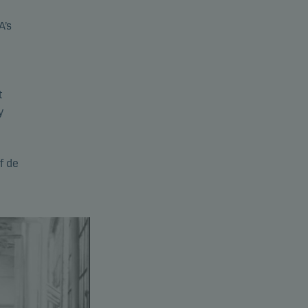
A’s
t
y
f de