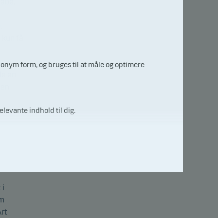
kabe,
.
 kun få
nonym form, og bruges til at måle og optimere
de en
 en
elevante indhold til dig.
 i
om
Art