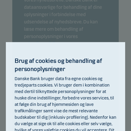
dataansvarlige for behandling af dine
oplysninger i forbindelse med
udsendelse af nyhedsbreve. Du kan
læse mere om behandling af
personoplysninger i vores
privatlivspolitik
.
Du kan til enhver tid tilbagekalde dit
Brug af cookies og behandling af
samtykke til at modtage nyhedsbrevet
personoplysninger
ved at kontakte os på 3333 7171 eller
Danske Bank bruger data fra egne cookies og
skrive til
tredjeparts cookies. Vi bruger dem i kombination
danskeinvest@danskeinvest.com
. Du
med dertil tilknyttede personoplysninger for at
kan også altid afmelde nyhedsbrevet
huske dine indstillinger, forbedre vores services, til
ved at klikke på linket i bunden af
at følge din brug af hjemmesiden og lave
nyhedsbrevet.
trafikmålinger samt vise de mest relevante
budskaber til dig (inklusiv profilering). Nedenfor kan
du vælge at sige ok til alle cookies eller selv vælge,
hvilke af vores valgfrie cookies du vil acceptere. Dit