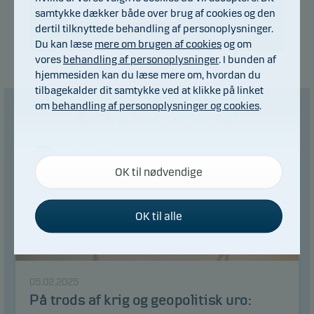
Næste...
samtykke dækker både over brug af cookies og den
dertil tilknyttede behandling af personoplysninger.
Du kan læse
mere om brugen af cookies
og om
vores
behandling af personoplysninger
. I bunden af
hjemmesiden kan du læse mere om, hvordan du
tilbagekalder dit samtykke ved at klikke på linket
om
behandling af personoplysninger og cookies
.
Andre har også set
Nødvendige
OK til nødvendige
Disse cookies hjælper med at sikre, at vores
hjemmeside fungerer ved at aktivere
grundlæggende funktioner som for eksempel
OK til alle
sidenavigation og adgang til sikre områder på
hjemmesiden.
05.02.2025
Funktionelle
På trods af krig og geopolitisk uro:
Funktionelle cookies gør det muligt for