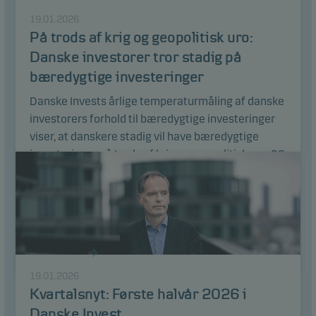
19.01.2026
På trods af krig og geopolitisk uro:
Danske investorer tror stadig på
bæredygtige investeringer
Danske Invests årlige temperaturmåling af danske
investorers forhold til bæredygtige investeringer
viser, at danskere stadig vil have bæredygtige
investeringer på trods af krig og geopolitisk uro. 22
procent af danske investorer siger, at deres
interesse i bæredygtige investeringer er steget
over de sidste to år, mens den kun er faldet blandt
5 procent.
Læs artikel
19.01.2026
Kvartalsnyt: Første halvår 2026 i
Danske Invest