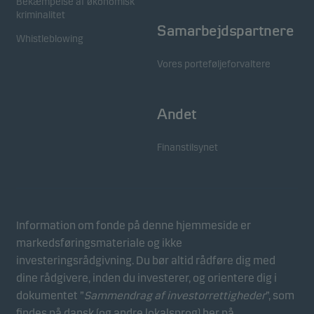
Bekæmpelse af økonomisk
kriminalitet
Samarbejdspartnere
Whistleblowing
Vores porteføljeforvaltere
Andet
Finanstilsynet
Information om fonde på denne hjemmeside er
markedsføringsmateriale og ikke
investeringsrådgivning. Du bør altid rådføre dig med
dine rådgivere, inden du investerer, og orientere dig i
dokumentet ”
Sammendrag af investorrettigheder
”, som
findes på dansk (og andre lokalsprog) her på