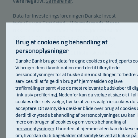
være negativt.
Se mere her
.
Data for Investeringsforeningen Danske Invest
Index Europe Restricted - Akkumulerende, klasse
DKK: De historiske afkast er 15,7% (dec 2024-dec
2025), 11,6% (dec 2023-dec 2024), 18,5% (dec
Brug af cookies og behandling af
2022-dec 2023), -13,9% (dec 2021-dec 2022),
personoplysninger
25,2% (dec 2020-dec 2021). Historiske afkast er
ingen pålidelig indikator for fremtidige afkast, som
Danske Bank bruger data fra egne cookies og tredjeparts co
kan være negativt.
Vi bruger dem i kombination med dertil tilknyttede
Se mere her
.
personoplysninger for at huske dine indstillinger, forbedre 
services, til at følge din brug af hjemmesiden og lave
Data for Investeringsforeningen Danske Invest
trafikmålinger samt vise de mest relevante budskaber til di
Index Pacific incl. Canada ex. Japan Restricted -
(inklusiv profilering). Nedenfor kan du vælge at sige ok til al
Akkumulerende, klasse DKK: De historiske afkast
cookies eller selv vælge, hvilke af vores valgfrie cookies du v
er 15,7% (dec 2024-dec 2025), 16,3% (dec 2023-
acceptere. Dit samtykke dækker både over brug af cookies 
dec 2024), 6,8% (dec 2022-dec 2023), -7,1% (dec
dertil tilknyttede behandling af personoplysninger. Du kan
2021-dec 2022), 23,3% (dec 2020-dec 2021).
mere om brugen af cookies
og om vores
behandling af
Historiske afkast er ingen pålidelig indikator for
personoplysninger
. I bunden af hjemmesiden kan du læse 
fremtidige afkast, som kan være negativt.
Se mere
om, hvordan du tilbagekalder dit samtykke ved at klikke på 