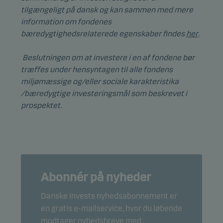
tilgængeligt på dansk og kan sammen med mere
Marketing
information om fondenes
Disse cookies gør det muligt for os at identificere dig (din e
bæredygtighedsrelaterede egenskaber findes
her
.
og profilere din adfærd, så vi kan levere det mest relevante
indhold til dig.
Beslutningen om at investere i en af fondene bør
træffes under hensyntagen til alle fondens
miljømæssige og/eller sociale karakteristika
/bæredygtige investeringsmål som beskrevet i
prospektet.
Abonnér på nyheder
Danske Invests nyhedsabonnement er
en gratis e-mailservice, hvor du løbende
modtager nyhedsbreve med