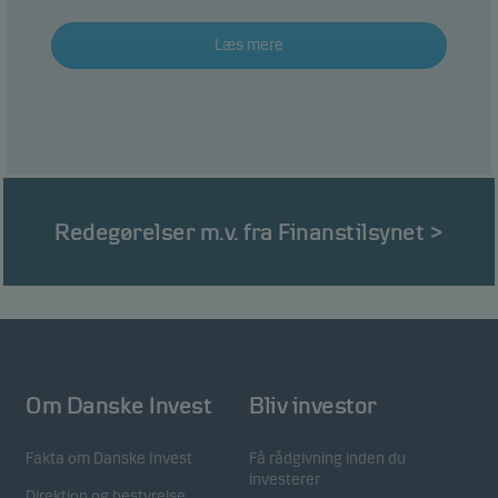
Læs mere
Redegørelser m.v. fra Finanstilsynet >
Om Danske Invest
Bliv investor
Fakta om Danske Invest
Få rådgivning inden du
investerer
Direktion og bestyrelse