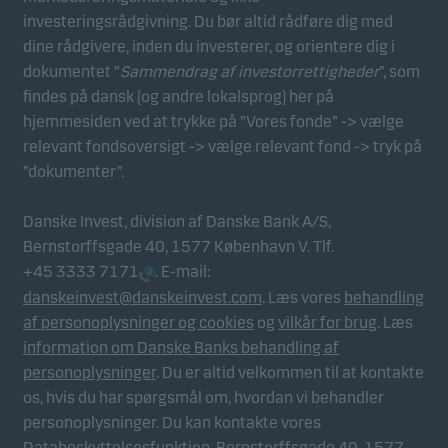
investeringsrådgivning. Du bør altid rådføre dig med
dine rådgivere, inden du investerer, og orientere dig i
dokumentet ”
Sammendrag af investorrettigheder
”, som
findes på dansk (og andre lokalsprog) her på
hjemmesiden ved at trykke på ”Vores fonde” -> vælge
relevant fondsoversigt -> vælge relevant fond -> tryk på
”dokumenter”.
Danske Invest, division af Danske Bank A/S,
Bernstorffsgade 40, 1577 København V. Tlf.
+45 3333 7171
. E-mail:
danskeinvest@danskeinvest.com
. Læs vores
behandling
af personoplysninger og cookies
og
vilkår for brug
. Læs
information om Danske Banks behandling af
personoplysninger
. Du er altid velkommen til at kontakte
os, hvis du har spørgsmål om, hvordan vi behandler
personoplysninger. Du kan kontakte vores
Databeskyttelsesfunktion, Bernstorffsgade 40, 1577