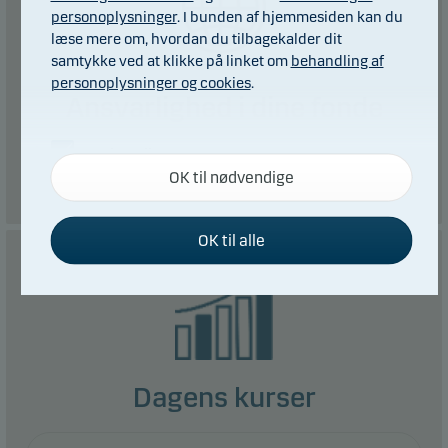
personoplysninger
. I bunden af hjemmesiden kan du
læse mere om, hvordan du tilbagekalder dit
samtykke ved at klikke på linket om
behandling af
personoplysninger og cookies
.
Ansvarlighed i dine fonde
Nødvendige
Læs mere
OK til nødvendige
Disse cookies hjælper med at sikre, at vores
hjemmeside fungerer ved at aktivere
grundlæggende funktioner som for eksempel
OK til alle
sidenavigation og adgang til sikre områder på
hjemmesiden.
Funktionelle
Funktionelle cookies gør det muligt for hjemmesiden
Dagens kurser
at huske dine valg af indstillinger.