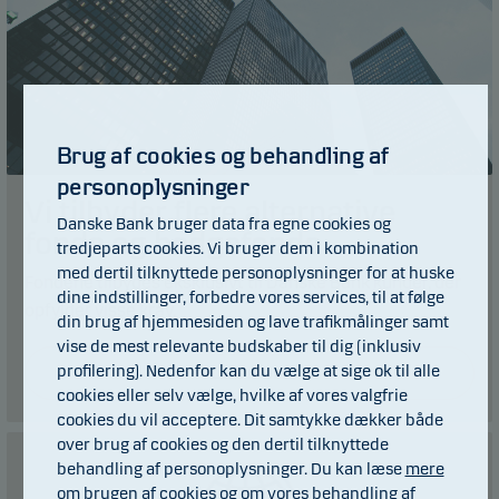
Brug af cookies og behandling af
personoplysninger
Vi tilbyder flere alternative
Danske Bank bruger data fra egne cookies og
fonde og hedgefonde
tredjeparts cookies. Vi bruger dem i kombination
med dertil tilknyttede personoplysninger for at huske
Fondene tilbydes eksklusivt til Danske Bank kunder, der
dine indstillinger, forbedre vores services, til at følge
opfylder visse krav.
din brug af hjemmesiden og lave trafikmålinger samt
vise de mest relevante budskaber til dig (inklusiv
profilering). Nedenfor kan du vælge at sige ok til alle
Læs mere
cookies eller selv vælge, hvilke af vores valgfrie
cookies du vil acceptere. Dit samtykke dækker både
over brug af cookies og den dertil tilknyttede
behandling af personoplysninger. Du kan læse
mere
om brugen af cookies
og om vores
behandling af