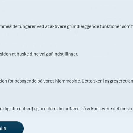
LU1807293219
W p
GG00BZ05S054
Fund, DKK Sub-Class W p
jemmeside fungerer ved at aktivere grundlæggende funktioner som fo
GB00B0JF6306
Fund, DKK Sub-Class p
GG00BZ05S492
, Obligationer Sub-Class W p
iden at huske dine valg af indstillinger.
GB00B0XNFJ97
, Obligationer Sub-Class p
ærden for besøgende på vores hjemmeside. Dette sker i aggregeret/a
re dig (din enhed) og profilere din adfærd, så vi kan levere det mest r
v investor
Samarbejdspartnere
ådgivning inden du investerer
Vores porteføljeforvaltere
alle