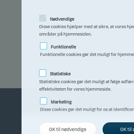
Danske Invest SICAV-SIF
Global Cross Asset Volatility Class 
Danske Invest PCC Limited
Nødvendige
Hedge Fixed Income Relative Value 
Disse cookies hjælper med at sikre, at vores h
Danske Invest PCC Limited
områder på hjemmesiden.
Hedge Fixed Income Relative Value 
Danske Invest PCC Limited
Hedge Fixed Income Strategies Fund
Funktionelle
Danske Invest PCC Limited
Funktionelle cookies gør det muligt for hjemmes
Hedge Fixed Income Strategies Fund
Statistiske
Statistiske cookies gør det muligt at følge adf
effektiviteten for vores hjemmeside.
Marketing
Disse cookies gør det muligt for os at identifice
Om Danske Invest
Bli
Fakta om Danske Invest
Få r
OK til nødvendige
OK til 