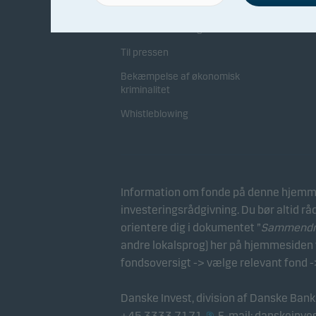
Direktion og bestyrelse
Sam
Generalforsamling
Kon
Til pressen
Bekæmpelse af økonomisk
kriminalitet
Whistleblowing
Information om fonde på denne hjemme
investeringsrådgivning. Du bør altid rå
orientere dig i dokumentet ”
Sammendrag
andre lokalsprog) her på hjemmesiden v
fondsoversigt -> vælge relevant fond -
Danske Invest, division af Danske Bank
+45 3333 7171
. E-mail:
danskeinve