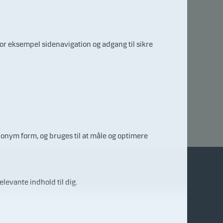
0,75
0,21
0,96
0,75
0,20
0,95
r eksempel sidenavigation og adgang til sikre
0,90
0,20
1,10
0,75
0,20
0,95
0,90
0,20
1,10
nonym form, og bruges til at måle og optimere
elevante indhold til dig.
Andet
Finanstilsynet