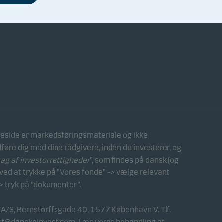
arbejdet med Danske Bank
takt os
side er markedsføringsmateriale og ikke
dføre dig med dine rådgivere, inden du investerer, og
 af investorrettigheder
”, som findes på dansk (og
ed at trykke på ”Vores fonde” -> vælge relevant
> tryk på ”dokumenter”.
 A/S, Bernstorffsgade 40, 1577 København V. Tlf.
st@danskeinvest.com
. Læs vores
behandling af