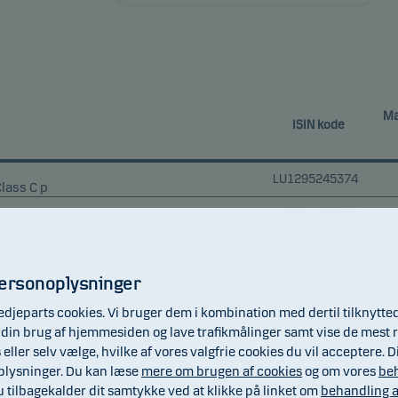
Ma
ISIN kode
LU1295245374
Class C p
LU1611440295
Class W p
LU1295245614
Class C p
personoplysninger
LU1611440378
 Class W p
edjeparts cookies. Vi bruger dem i kombination med dertil tilknytte
LU1807294290
lge din brug af hjemmesiden og lave trafikmålinger samt vise de mest r
s eller selv vælge, hvilke af vores valgfrie cookies du vil acceptere
LU1807295008
p
oplysninger. Du kan læse
mere om brugen af cookies
og om vores
beh
LU1807292328
ilbagekalder dit samtykke ved at klikke på linket om
behandling a
 p