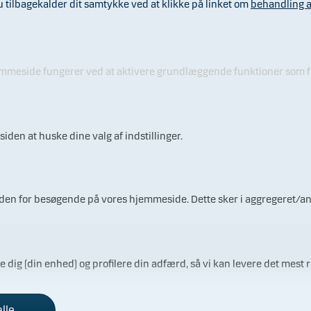
ilbagekalder dit samtykke ved at klikke på linket om
behandling a
jemmeside fungerer ved at aktivere grundlæggende funktioner som fo
14.0
20.0
24.0
30.0
iden at huske dine valg af indstillinger.
7.20
7.20
7.20
7.20
26
26
26
26
Afkastindeks
ærden for besøgende på vores hjemmeside. Dette sker i aggregeret/a
re dig (din enhed) og profilere din adfærd, så vi kan levere det mest r
v investor
Samarbejdspartnere
alle
ådgivning inden du investerer
Vores porteføljeforvaltere