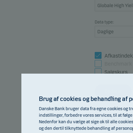
Data type:
Afkastindek
Benchmark
Salgskurs
Opdater
Brug af cookies og behandling af 
Danske Bank bruger data fra egne cookies og tr
indstillinger, forbedre vores services, til at fø
105
Nedenfor kan du vælge at sige ok til alle cookie
og den dertil tilknyttede behandling af person
103