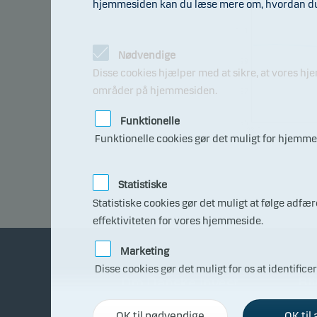
hjemmesiden kan du læse mere om, hvordan du t
101
Nødvendige
99
Disse cookies hjælper med at sikre, at vores h
områder på hjemmesiden.
97
Funktionelle
95
08.0
Funktionelle cookies gør det muligt for hjemmes
7.20
26
Statistiske
Statistiske cookies gør det muligt at følge adf
effektiviteten for vores hjemmeside.
Marketing
Disse cookies gør det muligt for os at identifice
Om Danske Invest
Bli
OK til nødvendige
OK til 
Fakta om Danske Invest
Få r