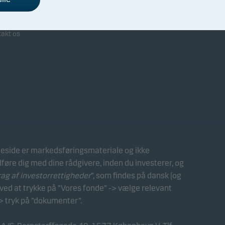
arbejdet med Danske Bank
takt os
side er markedsføringsmateriale og ikke
dføre dig med dine rådgivere, inden du investerer, og
 af investorrettigheder
”, som findes på dansk (og
ed at trykke på ”Vores fonde” -> vælge relevant
> tryk på ”dokumenter”.