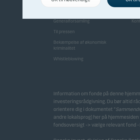
Direktion og bestyrelse
Sam
Generalforsamling
Kon
Til pressen
Bekæmpelse af økonomisk
kriminalitet
Whistleblowing
Information om fonde på denne hjemme
investeringsrådgivning. Du bør altid rå
orientere dig i dokumentet ”
Sammendrag
andre lokalsprog) her på hjemmesiden v
fondsoversigt -> vælge relevant fond -