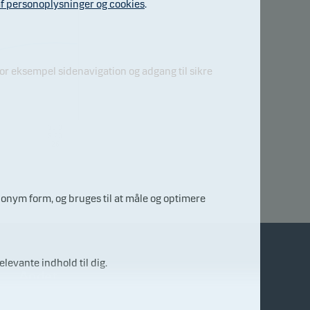
f personoplysninger og cookies
.
r eksempel sidenavigation og adgang til sikre
05.0
8.20
26
nonym form, og bruges til at måle og optimere
elevante indhold til dig.
Andet
Finanstilsynet