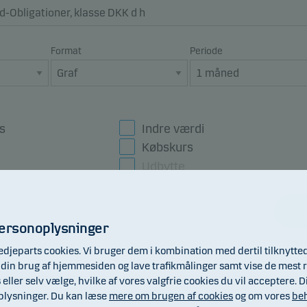
Format
Periode
s
Indre værdi
Købskurs
Udbytte
Gå
personoplysninger
edjeparts cookies. Vi bruger dem i kombination med dertil tilknytte
lge din brug af hjemmesiden og lave trafikmålinger samt vise de mest r
s eller selv vælge, hvilke af vores valgfrie cookies du vil acceptere
oplysninger. Du kan læse
mere om brugen af cookies
og om vores
beh