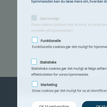
hjemmesiden kan du læse mere om, hvordan du t
105
103
Nødvendige
101
Disse cookies hjælper med at sikre, at vores h
99
områder på hjemmesiden.
97
Funktionelle
95
08.0
Funktionelle cookies gør det muligt for hjemmes
7.20
26
Statistiske
Statistiske cookies gør det muligt at følge adf
effektiviteten for vores hjemmeside.
Marketing
Disse cookies gør det muligt for os at identifice
Om Danske Invest
Bli
OK til nødvendige
OK til 
Fakta om Danske Invest
Få r