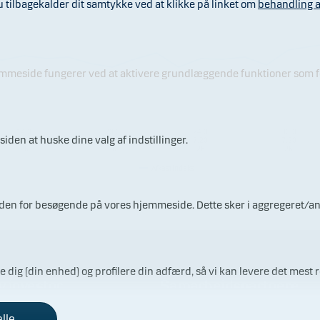
ilbagekalder dit samtykke ved at klikke på linket om
behandling a
jemmeside fungerer ved at aktivere grundlæggende funktioner som fo
14.0
20.0
24.0
30.0
iden at huske dine valg af indstillinger.
7.20
7.20
7.20
7.20
26
26
26
26
Afkastindeks
ærden for besøgende på vores hjemmeside. Dette sker i aggregeret/a
re dig (din enhed) og profilere din adfærd, så vi kan levere det mest r
v investor
Samarbejdspartnere
alle
ådgivning inden du investerer
Vores porteføljeforvaltere