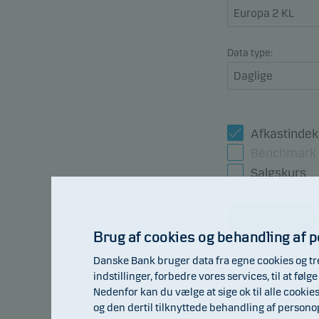
Data type:
Afkastindek
Benchmark
Salgskurs
Opdater
Brug af cookies og behandling af 
Danske Bank bruger data fra egne cookies og tr
indstillinger, forbedre vores services, til at fø
109
Nedenfor kan du vælge at sige ok til alle cookie
og den dertil tilknyttede behandling af person
107