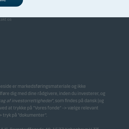
arbejdet med Danske Bank
takt os
side er markedsføringsmateriale og ikke
dføre dig med dine rådgivere, inden du investerer, og
 af investorrettigheder
”, som findes på dansk (og
ed at trykke på ”Vores fonde” -> vælge relevant
> tryk på ”dokumenter”.