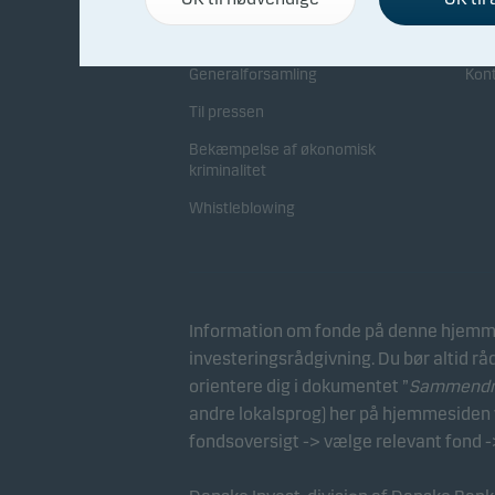
Direktion og bestyrelse
Sam
Generalforsamling
Kon
Til pressen
Bekæmpelse af økonomisk
kriminalitet
Whistleblowing
Information om fonde på denne hjemme
investeringsrådgivning. Du bør altid rå
orientere dig i dokumentet ”
Sammendrag
andre lokalsprog) her på hjemmesiden v
fondsoversigt -> vælge relevant fond -