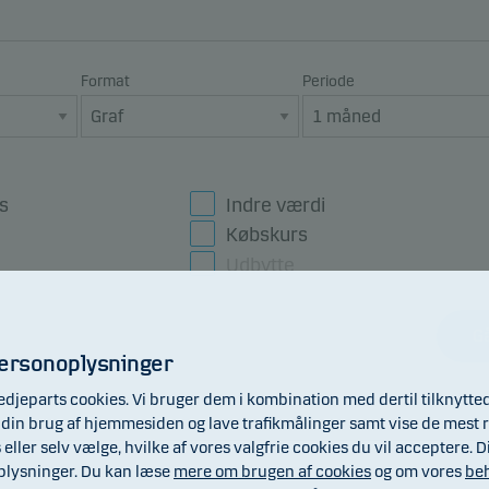
Format
Periode
s
Indre værdi
Købskurs
Udbytte
Gå
personoplysninger
edjeparts cookies. Vi bruger dem i kombination med dertil tilknytte
lge din brug af hjemmesiden og lave trafikmålinger samt vise de mest r
s eller selv vælge, hvilke af vores valgfrie cookies du vil acceptere
oplysninger. Du kan læse
mere om brugen af cookies
og om vores
beh