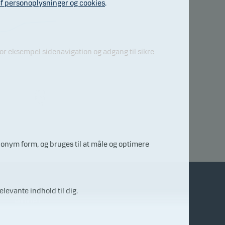
f personoplysninger og cookies
.
r eksempel sidenavigation og adgang til sikre
05.0
8.20
26
nonym form, og bruges til at måle og optimere
elevante indhold til dig.
Andet
Finanstilsynet