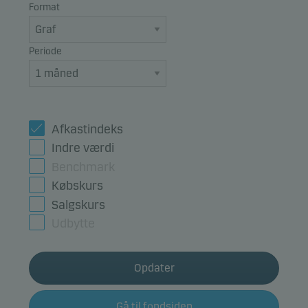
Format
Periode
Afkastindeks
Indre værdi
Benchmark
Købskurs
Salgskurs
Udbytte
Opdater
Gå til fondsiden