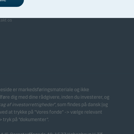
arbejdet med Danske Bank
takt os
side er markedsføringsmateriale og ikke
dføre dig med dine rådgivere, inden du investerer, og
 af investorrettigheder
”, som findes på dansk (og
ed at trykke på ”Vores fonde” -> vælge relevant
> tryk på ”dokumenter”.