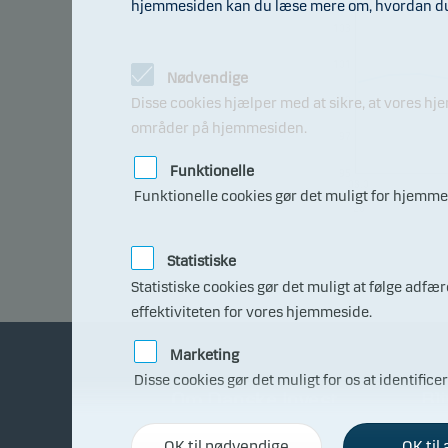
hjemmesiden kan du læse mere om, hvordan du t
103
101
Nødvendige
99
Disse cookies hjælper med at sikre, at vores h
områder på hjemmesiden.
97
Funktionelle
95
08.0
Funktionelle cookies gør det muligt for hjemmes
7.20
26
Statistiske
Statistiske cookies gør det muligt at følge adf
effektiviteten for vores hjemmeside.
Marketing
Disse cookies gør det muligt for os at identifice
Om Danske Invest
Bli
OK til nødvendige
OK til 
Fakta om Danske Invest
Få r