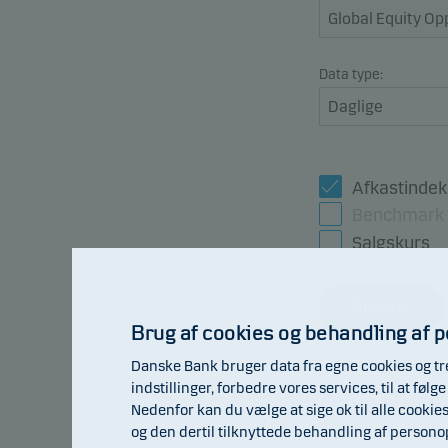
Data type:
Afkastindek
Benchmark
Salgskurs
Opdater
Brug af cookies og behandling af 
Danske Bank bruger data fra egne cookies og tr
indstillinger, forbedre vores services, til at fø
107
Nedenfor kan du vælge at sige ok til alle cookie
og den dertil tilknyttede behandling af person
105