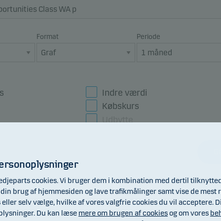
Format
Periode
s
Indre værdi
Købskurs
Udbytte
Gå
personoplysninger
edjeparts cookies. Vi bruger dem i kombination med dertil tilknytte
lge din brug af hjemmesiden og lave trafikmålinger samt vise de mest r
s eller selv vælge, hvilke af vores valgfrie cookies du vil acceptere
oplysninger. Du kan læse
mere om brugen af cookies
og om vores
beh