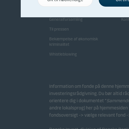
Direktion og bestyrelse
Sam
Generalforsamling
Kon
Til pressen
Bekæmpelse af økonomisk
kriminalitet
Whistleblowing
Information om fonde på denne hjemme
investeringsrådgivning. Du bør altid rå
orientere dig i dokumentet ”
Sammendrag
andre lokalsprog) her på hjemmesiden v
fondsoversigt -> vælge relevant fond -