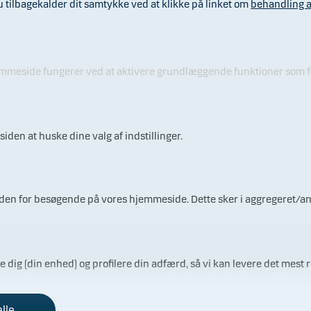
ilbagekalder dit samtykke ved at klikke på linket om
behandling a
jemmeside fungerer ved at aktivere grundlæggende funktioner som fo
14.0
20.0
24.0
30.0
iden at huske dine valg af indstillinger.
7.20
7.20
7.20
7.20
26
26
26
26
Afkastindeks
ærden for besøgende på vores hjemmeside. Dette sker i aggregeret/a
re dig (din enhed) og profilere din adfærd, så vi kan levere det mest r
v investor
Samarbejdspartnere
alle
ådgivning inden du investerer
Vores porteføljeforvaltere