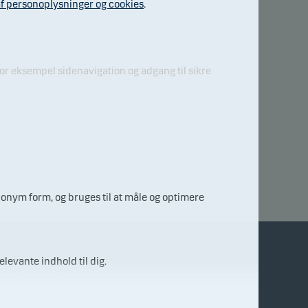
f personoplysninger og cookies
.
r eksempel sidenavigation og adgang til sikre
05.0
8.20
26
nonym form, og bruges til at måle og optimere
elevante indhold til dig.
Andet
Finanstilsynet