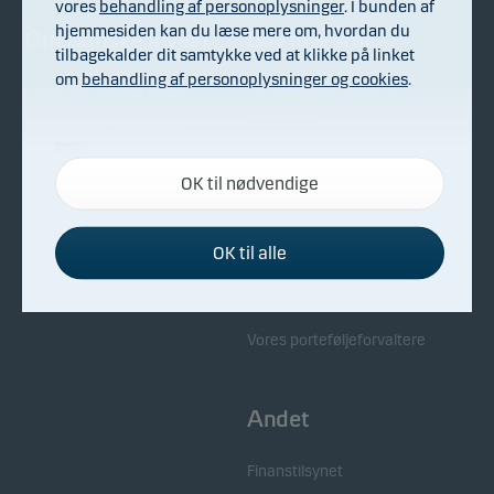
vores
behandling af personoplysninger
. I bunden af
hjemmesiden kan du læse mere om, hvordan du
Om Danske Invest
Bliv investor
tilbagekalder dit samtykke ved at klikke på linket
om
behandling af personoplysninger og cookies
.
Fakta om Danske Invest
Få rådgivning inden du
investerer
Direktion og bestyrelse
Samarbejdet med Danske
Nødvendige
Generalforsamling
Bank
OK til nødvendige
Disse cookies hjælper med at sikre, at vores
Til pressen
Kontakt os
hjemmeside fungerer ved at aktivere
grundlæggende funktioner som for eksempel
Bekæmpelse af økonomisk
OK til alle
kriminalitet
sidenavigation og adgang til sikre områder på
Samarbejdspartnere
hjemmesiden.
Whistleblowing
Vores porteføljeforvaltere
Funktionelle
Funktionelle cookies gør det muligt for
Andet
hjemmesiden at huske dine valg af indstillinger.
Finanstilsynet