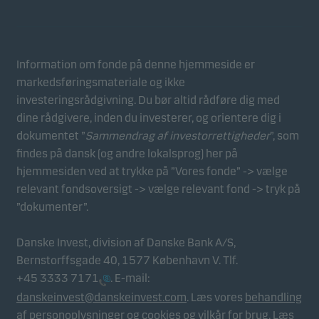
Statistiske
Statistiske cookies gør det muligt at følge adfærden
for besøgende på vores hjemmeside. Dette sker i
aggregeret/anonym form, og bruges til at måle og
Information om fonde på denne hjemmeside er
optimere effektiviteten for vores hjemmeside.
markedsføringsmateriale og ikke
investeringsrådgivning. Du bør altid rådføre dig med
dine rådgivere, inden du investerer, og orientere dig i
Marketing
dokumentet ”
Sammendrag af investorrettigheder
”, som
Disse cookies gør det muligt for os at identificere dig
findes på dansk (og andre lokalsprog) her på
(din enhed) og profilere din adfærd, så vi kan levere
hjemmesiden ved at trykke på ”Vores fonde” -> vælge
det mest relevante indhold til dig.
relevant fondsoversigt -> vælge relevant fond -> tryk på
”dokumenter”.
Danske Invest, division af Danske Bank A/S,
Bernstorffsgade 40, 1577 København V. Tlf.
+45 3333 7171
. E-mail:
danskeinvest@danskeinvest.com
. Læs vores
behandling
af personoplysninger og cookies
og
vilkår for brug
. Læs