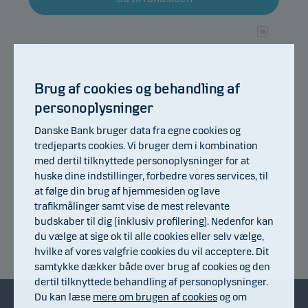
105
104
103
102
Brug af cookies og behandling af
101
personoplysninger
100
99
Danske Bank bruger data fra egne cookies og
98
tredjeparts cookies. Vi bruger dem i kombination
97
med dertil tilknyttede personoplysninger for at
96
95
huske dine indstillinger, forbedre vores services, til
94
at følge din brug af hjemmesiden og lave
10.07.2026
16.07.2026
22.07.2026
28.07.2026
03.08.2026
06.07.2026
trafikmålinger samt vise de mest relevante
budskaber til dig (inklusiv profilering). Nedenfor kan
du vælge at sige ok til alle cookies eller selv vælge,
Afkastindeks
hvilke af vores valgfrie cookies du vil acceptere. Dit
samtykke dækker både over brug af cookies og den
dertil tilknyttede behandling af personoplysninger.
Du kan læse
mere om brugen af cookies
og om