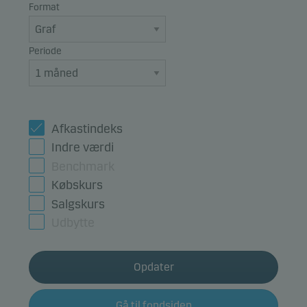
Format
Periode
Afkastindeks
Indre værdi
Benchmark
Købskurs
Salgskurs
Udbytte
Opdater
Gå til fondsiden