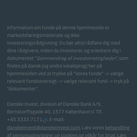
Statistiske
Statistiske cookies gør det muligt at følge adfærden
for besøgende på vores hjemmeside. Dette sker i
aggregeret/anonym form, og bruges til at måle og
Information om fonde på denne hjemmeside er
optimere effektiviteten for vores hjemmeside.
markedsføringsmateriale og ikke
investeringsrådgivning. Du bør altid rådføre dig med
dine rådgivere, inden du investerer, og orientere dig i
Marketing
dokumentet ”
Sammendrag af investorrettigheder
”, som
Disse cookies gør det muligt for os at identificere dig
findes på dansk (og andre lokalsprog) her på
(din enhed) og profilere din adfærd, så vi kan levere
hjemmesiden ved at trykke på ”Vores fonde” -> vælge
det mest relevante indhold til dig.
relevant fondsoversigt -> vælge relevant fond -> tryk på
”dokumenter”.
Danske Invest, division af Danske Bank A/S,
Bernstorffsgade 40, 1577 København V. Tlf.
+45 3333 7171
. E-mail:
danskeinvest@danskeinvest.com
. Læs vores
behandling
af personoplysninger og cookies
og
vilkår for brug
. Læs