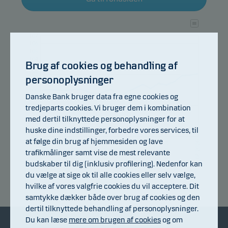
107
106
105
104
Brug af cookies og behandling af
103
102
personoplysninger
101
100
Danske Bank bruger data fra egne cookies og
99
98
tredjeparts cookies. Vi bruger dem i kombination
97
med dertil tilknyttede personoplysninger for at
96
95
huske dine indstillinger, forbedre vores services, til
94
at følge din brug af hjemmesiden og lave
09.07.2026
15.07.2026
21.07.2026
27.07.2026
31.07.2026
06.08.2026
trafikmålinger samt vise de mest relevante
budskaber til dig (inklusiv profilering). Nedenfor kan
du vælge at sige ok til alle cookies eller selv vælge,
Afkastindeks
hvilke af vores valgfrie cookies du vil acceptere. Dit
samtykke dækker både over brug af cookies og den
dertil tilknyttede behandling af personoplysninger.
Du kan læse
mere om brugen af cookies
og om