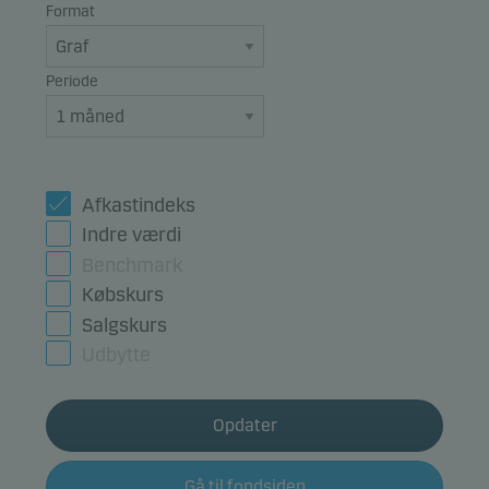
Format
Periode
Afkastindeks
Indre værdi
Benchmark
Købskurs
Salgskurs
Udbytte
Opdater
Gå til fondsiden