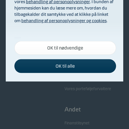
vores
behandling af personoplysninger
. I bunden af
hjemmesiden kan du læse mere om, hvordan du
Om Danske Invest
Bliv investor
tilbagekalder dit samtykke ved at klikke på linket
om
behandling af personoplysninger og cookies
.
Fakta om Danske Invest
Få rådgivning inden du
investerer
Direktion og bestyrelse
Samarbejdet med Danske
Nødvendige
Generalforsamling
Bank
OK til nødvendige
Disse cookies hjælper med at sikre, at vores
Til pressen
Kontakt os
hjemmeside fungerer ved at aktivere
grundlæggende funktioner som for eksempel
Bekæmpelse af økonomisk
OK til alle
kriminalitet
sidenavigation og adgang til sikre områder på
Samarbejdspartnere
hjemmesiden.
Whistleblowing
Vores porteføljeforvaltere
Funktionelle
Funktionelle cookies gør det muligt for
Andet
hjemmesiden at huske dine valg af indstillinger.
Finanstilsynet