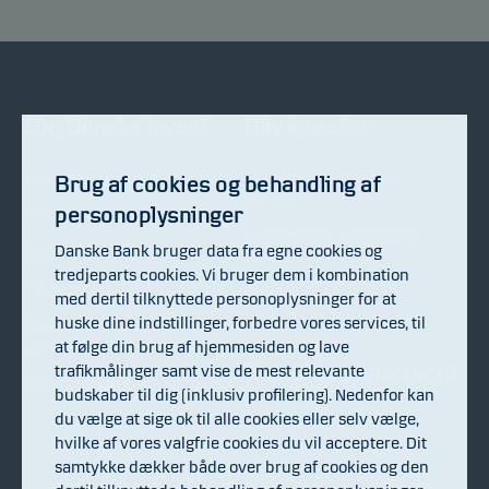
Om Danske Invest
Bliv investor
Fakta om Danske Invest
Få rådgivning inden du
Brug af cookies og behandling af
investerer
personoplysninger
Direktion og bestyrelse
Samarbejdet med Danske
Danske Bank bruger data fra egne cookies og
Generalforsamling
Bank
tredjeparts cookies. Vi bruger dem i kombination
Til pressen
Kontakt os
med dertil tilknyttede personoplysninger for at
huske dine indstillinger, forbedre vores services, til
Bekæmpelse af økonomisk
at følge din brug af hjemmesiden og lave
kriminalitet
Samarbejdspartnere
trafikmålinger samt vise de mest relevante
Whistleblowing
budskaber til dig (inklusiv profilering). Nedenfor kan
du vælge at sige ok til alle cookies eller selv vælge,
Vores porteføljeforvaltere
hvilke af vores valgfrie cookies du vil acceptere. Dit
samtykke dækker både over brug af cookies og den