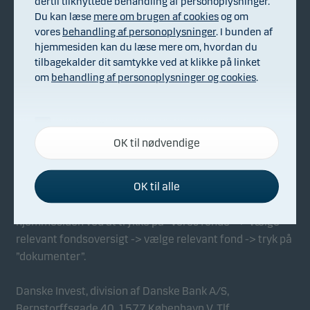
dertil tilknyttede behandling af personoplysninger.
Andet
Du kan læse
mere om brugen af cookies
og om
vores
behandling af personoplysninger
. I bunden af
Finanstilsynet
hjemmesiden kan du læse mere om, hvordan du
tilbagekalder dit samtykke ved at klikke på linket
om
behandling af personoplysninger og cookies
.
Information om fonde på denne hjemmeside er
Nødvendige
markedsføringsmateriale og ikke
OK til nødvendige
Disse cookies hjælper med at sikre, at vores
investeringsrådgivning. Du bør altid rådføre dig med
hjemmeside fungerer ved at aktivere
dine rådgivere, inden du investerer, og orientere dig i
grundlæggende funktioner som for eksempel
OK til alle
dokumentet ”
Sammendrag af investorrettigheder
”, som
sidenavigation og adgang til sikre områder på
findes på dansk (og andre lokalsprog) her på
hjemmesiden.
hjemmesiden ved at trykke på ”Vores fonde” -> vælge
relevant fondsoversigt -> vælge relevant fond -> tryk på
”dokumenter”.
Funktionelle
Funktionelle cookies gør det muligt for
Danske Invest, division af Danske Bank A/S,
hjemmesiden at huske dine valg af indstillinger.
Bernstorffsgade 40, 1577 København V. Tlf.