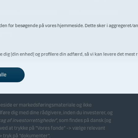
ådgivning inden du investerer
Vores porteføljeforvaltere
arbejdet med Danske Bank
ærden for besøgende på vores hjemmeside. Dette sker i aggregeret/a
takt os
re dig (din enhed) og profilere din adfærd, så vi kan levere det mest r
alle
side er markedsføringsmateriale og ikke
dføre dig med dine rådgivere, inden du investerer, og
 af investorrettigheder
”, som findes på dansk (og
ed at trykke på ”Vores fonde” -> vælge relevant
> tryk på ”dokumenter”.