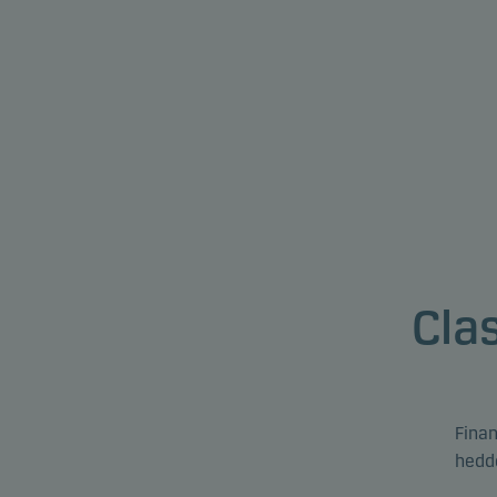
Cla
Finan
hedde