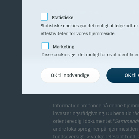
Fakta om Danske Invest
Få r
Statistiske
Direktion og bestyrelse
Sam
Statistiske cookies gør det muligt at følge adf
effektiviteten for vores hjemmeside.
Generalforsamling
Kon
Til pressen
Marketing
Disse cookies gør det muligt for os at identifice
Bekæmpelse af økonomisk
kriminalitet
Whistleblowing
OK til nødvendige
OK til 
Information om fonde på denne hjemme
investeringsrådgivning. Du bør altid rå
orientere dig i dokumentet ”
Sammendrag
andre lokalsprog) her på hjemmesiden v
fondsoversigt -> vælge relevant fond -