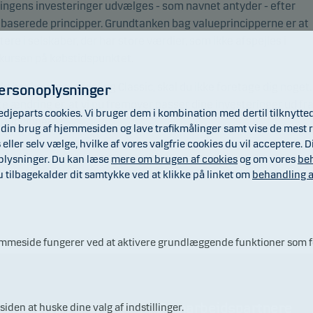
ingens investeringer udvælges - som navnet antyder - efter
baserede principper. Grundtanken bag valueprincipperne er at
tere i selskaber, der har store værdier, som ikke afspejles i
kursen på købstidspunktet.
du har beviser i afdeling Classic, skal du ikke foretage dig noget.
personoplysninger
e ændring er, at vi nu fremover passer dine investeringer ud fr
edjeparts cookies. Vi bruger dem i kombination med dertil tilknytte
princippet.
lge din brug af hjemmesiden og lave trafikmålinger samt vise de mest r
s eller selv vælge, hvilke af vores valgfrie cookies du vil acceptere
oplysninger. Du kan læse
mere om brugen af cookies
og om vores
beh
ilbagekalder dit samtykke ved at klikke på linket om
behandling a
jemmeside fungerer ved at aktivere grundlæggende funktioner som fo
v investor
Samarbejdspartnere
iden at huske dine valg af indstillinger.