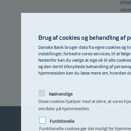
Afdel
value
inves
aktie
Hvis 
Brug af cookies og behandling af 
Enest
Danske Bank bruger data fra egne cookies og tr
value
indstillinger, forbedre vores services, til at fø
Nedenfor kan du vælge at sige ok til alle cookie
og den dertil tilknyttede behandling af person
hjemmesiden kan du læse mere om, hvordan du t
Nødvendige
Disse cookies hjælper med at sikre, at vores h
områder på hjemmesiden.
Funktionelle
Om Danske Invest
Bli
Funktionelle cookies gør det muligt for hjemmes