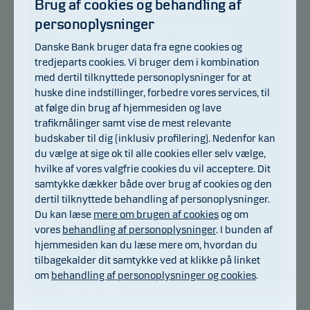
Brug af cookies og behandling af
bruger oplysningerne til at forbedre
personoplysninger
vores nyhedsbreve. Danske Bank er
Danske Bank bruger data fra egne cookies og
dataansvarlige for behandling af dine
tredjeparts cookies. Vi bruger dem i kombination
oplysninger i forbindelse med
med dertil tilknyttede personoplysninger for at
udsendelse af nyhedsbreve. Du kan
huske dine indstillinger, forbedre vores services, til
læse mere om behandling af
at følge din brug af hjemmesiden og lave
personoplysninger i vores
trafikmålinger samt vise de mest relevante
privatlivspolitik
.
budskaber til dig (inklusiv profilering). Nedenfor kan
du vælge at sige ok til alle cookies eller selv vælge,
hvilke af vores valgfrie cookies du vil acceptere. Dit
Du kan til enhver tid tilbagekalde dit
samtykke dækker både over brug af cookies og den
samtykke til at modtage nyhedsbrevet
dertil tilknyttede behandling af personoplysninger.
ved at kontakte os på 3333 7171 eller
Du kan læse
mere om brugen af cookies
og om
skrive til
vores
behandling af personoplysninger
. I bunden af
danskeinvest@danskeinvest.com
. Du
hjemmesiden kan du læse mere om, hvordan du
kan også altid afmelde nyhedsbrevet
tilbagekalder dit samtykke ved at klikke på linket
ved at klikke på linket i bunden af
om
behandling af personoplysninger og cookies
.
nyhedsbrevet.