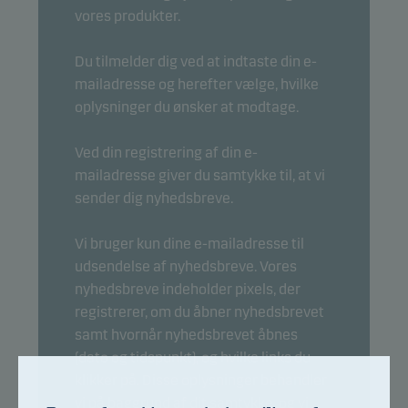
vores produkter.
Du tilmelder dig ved at indtaste din e-
mailadresse og herefter vælge, hvilke
oplysninger du ønsker at modtage.
Ved din registrering af din e-
mailadresse giver du samtykke til, at vi
sender dig nyhedsbreve.
Vi bruger kun dine e-mailadresse til
udsendelse af nyhedsbreve. Vores
nyhedsbreve indeholder pixels, der
registrerer, om du åbner nyhedsbrevet
samt hvornår nyhedsbrevet åbnes
(dato og tidspunkt), og hvilke links du
klikker på. Disse oplysninger behandler
vi på baggrund af dit samtykke, og vi