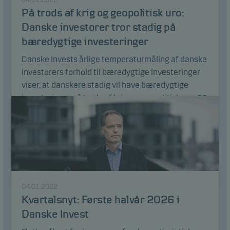
På trods af krig og geopolitisk uro:
Marketing
Danske investorer tror stadig på
Disse cookies gør det muligt for os at identificere dig
bæredygtige investeringer
(din enhed) og profilere din adfærd, så vi kan levere
Danske Invests årlige temperaturmåling af danske
det mest relevante indhold til dig.
investorers forhold til bæredygtige investeringer
viser, at danskere stadig vil have bæredygtige
investeringer på trods af krig og geopolitisk uro. 22
procent af danske investorer siger, at deres
interesse i bæredygtige investeringer er steget
over de sidste to år, mens den kun er faldet blandt
5 procent.
Læs artikel
04.01.2022
Kvartalsnyt: Første halvår 2026 i
Danske Invest