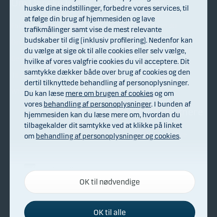
Om Danske Invest
Bliv investor
huske dine indstillinger, forbedre vores services, til
at følge din brug af hjemmesiden og lave
Fakta om Danske Invest
Få rådgivning inden du
trafikmålinger samt vise de mest relevante
investerer
budskaber til dig (inklusiv profilering). Nedenfor kan
Direktion og bestyrelse
du vælge at sige ok til alle cookies eller selv vælge,
Samarbejdet med Danske
Generalforsamling
Bank
hvilke af vores valgfrie cookies du vil acceptere. Dit
samtykke dækker både over brug af cookies og den
Til pressen
Kontakt os
dertil tilknyttede behandling af personoplysninger.
Whistleblowing
Du kan læse
mere om brugen af cookies
og om
vores
behandling af personoplysninger
. I bunden af
Samarbejdspartnere
hjemmesiden kan du læse mere om, hvordan du
tilbagekalder dit samtykke ved at klikke på linket
Vores porteføljeforvaltere
om
behandling af personoplysninger og cookies
.
Andet
Nødvendige
OK til nødvendige
Disse cookies hjælper med at sikre, at vores
Finanstilsynet
hjemmeside fungerer ved at aktivere
grundlæggende funktioner som for eksempel
OK til alle