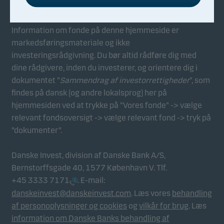
sidenavigation og adgang til sikre områder på
hjemmesiden.
Information om fonde på denne hjemmeside er
markedsføringsmateriale og ikke
Funktionelle
investeringsrådgivning. Du bør altid rådføre dig med
Funktionelle cookies gør det muligt for
dine rådgivere, inden du investerer, og orientere dig i
hjemmesiden at huske dine valg af indstillinger.
dokumentet ”
Sammendrag af investorrettigheder
”, som
findes på dansk (og andre lokalsprog) her på
hjemmesiden ved at trykke på ”Vores fonde” -> vælge
Statistiske
relevant fondsoversigt -> vælge relevant fond -> tryk på
Statistiske cookies gør det muligt at følge adfærden
”dokumenter”.
for besøgende på vores hjemmeside. Dette sker i
aggregeret/anonym form, og bruges til at måle og
Danske Invest, division af Danske Bank A/S,
optimere effektiviteten for vores hjemmeside.
Bernstorffsgade 40, 1577 København V. Tlf.
+45 3333 7171
. E-mail:
Marketing
danskeinvest@danskeinvest.com
. Læs vores
behandling
Disse cookies gør det muligt for os at identificere dig
af personoplysninger og cookies
og
vilkår for brug
. Læs
(din enhed) og profilere din adfærd, så vi kan levere
information om Danske Banks behandling af