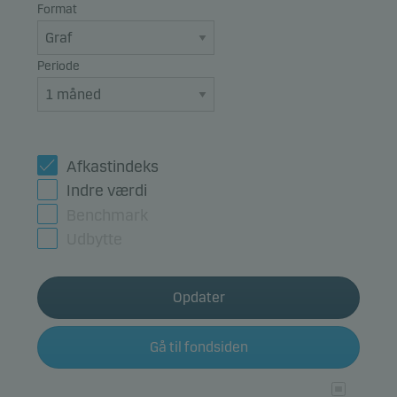
Format
Periode
Afkastindeks
Indre værdi
Benchmark
Udbytte
Opdater
Gå til fondsiden