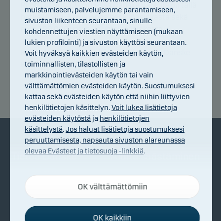
Ruotsi ja Norja. Suomessa Danske Bankilla on tällä
muistamiseen, palvelujemme parantamiseen,
hetkellä yli 1,1 miljoonaa henkilöasiakasta sekä
sivuston liikenteen seurantaan, sinulle
noin 100 000 yritys- ja yhteisöasiakasta.
kohdennettujen viestien näyttämiseen (mukaan
lukien profilointi) ja sivuston käyttösi seurantaan.
Kun haluat lisätietoja, käy vierailemassa
Danske
Voit hyväksyä kaikkien evästeiden käytön,
toiminnallisten, tilastollisten ja
Bankin kotisivuilla
markkinointievästeiden käytön tai vain
välttämättömien evästeiden käytön. Suostumuksesi
kattaa sekä evästeiden käytön että niihin liittyvien
henkilötietojen käsittelyn.
Voit lukea lisätietoja
evästeiden käytöstä
ja
henkilötietojen
käsittelystä
.
Jos haluat lisätietoja suostumuksesi
peruuttamisesta, napsauta sivuston alareunassa
olevaa Evästeet ja tietosuoja -linkkiä
.
Tietoa Danske
Aloita säästäminen
Investistä
Mikä on rahasto?
OK välttämättömiin
Välttämättömät evästeet
Danske Invest
Rahastosijoittamisen hyödyt?
Välttämättömien evästeiden ansiosta sivustomme
pähkinänkuoressa
toimii oikein, sillä ne aktivoivat perustoimintoja,
Näin pääset alkuun
OK kaikkiin
Vastuullisuus