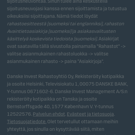
tunnistamaan sinut (laitteesi) ja profiloimaan
sijoitusneuvontaa. Sinun tulee aina keskustella
toimintasi sinulle merkityksellisen sisällön
sijoitusneuvojasi kanssa ennen sijoittamista ja tutustua
tarjoamiseksi.
oikeuksiisi sijoittajana. Nämä tiedot löydät
rahastoesitteestä (suomeksi tai englanniksi), rahaston
Avaintietoasiakirja (suomeksi)
ja
asiakasvalitusten
käsittelyä koskevista tiedoista (suomeksi)
. Asiakirjat
ovat saatavilla tällä sivustolla painamalla “Rahastot” ->
valitse asianmukainen rahastoluokka -> valitse
asianmukainen rahasto -> paina “Asiakirjoja”.
Danske Invest Rahastoyhtiö Oy, Rekisteröity kotipaikka
ja osoite Helsinki, Televisiokatu 1, 00075 DANSKE BANK,
Y-tunnus 0671602-6. Danske Invest Management A/S:n
rekisteröity kotipaikka on Tanska ja osoite
Bernstorffsgade 40, 1577 København V. Y-tunnus
12522576.
Palvelun ehdot
.
Evästeet ja tietosuoja
.
Tietosuojatiedote.
Olet tervetullut ottamaan meihin
yhteyttä, jos sinulla on kysyttävää siitä, miten