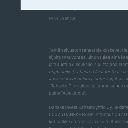
Whistleblowing
Palvelun ehdot
Tämän sivuston rahastoja koskevat tied
sijoitusneuvontaa. Sinun tulee aina kes
ja tutustua oikeuksiisi sijoittajana. Nä
englanniksi), rahaston Avaintietoasiaki
koskevista tiedoista (suomeksi)
. Asiaki
“Rahastot” -> valitse asianmukainen r
paina “Asiakirjoja”.
Danske Invest Rahastoyhtiö Oy, Rekisterö
00075 DANSKE BANK, Y-tunnus 0671602
kotipaikka on Tanska ja osoite Berns