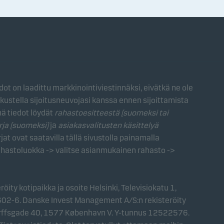
ot on laadittu markkinointiviestinnäksi, eivätkä ne ole
kustella sijoitusneuvojasi kanssa ennen sijoittamista
mä tiedot löydät
rahastoesitteestä (suomeksi tai
rja (suomeksi)
ja
asiakasvalitusten käsittelyä
rjat ovat saatavilla tällä sivustolla painamalla
ahastoluokka -> valitse asianmukainen rahasto ->
ity kotipaikka ja osoite Helsinki, Televisiokatu 1,
-6. Danske Invest Management A/S:n rekisteröity
torffsgade 40, 1577 København V. Y-tunnus 12522576.