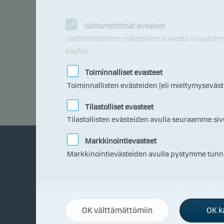
99
97
Välttämättömät evästeet
95
Välttämättömien evästeiden ansiosta sivustomme 
käytön.
93
08.0
7.20
26
Toiminnalliset evästeet
Toiminnallisten evästeiden (eli mieltymyseväs
Tilastolliset evästeet
Tilastollisten evästeiden avulla seuraamme siv
Markkinointievästeet
Markkinointievästeiden avulla pystymme tunnista
Tietoa Danske Investistä
Al
Danske Invest pähkinänkuoressa
Mik
Vastuullisuus
Raha
OK välttämättömiin
OK ka
Talousrikollisuuden torjunta
Näin