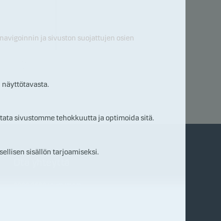
 navigoinnin ja sivuston suojattujen osien
05.0
8.20
26
 näyttötavasta.
tata sivustomme tehokkuutta ja optimoida sitä.
ellisen sisällön tarjoamiseksi.
e
Ota yhteyttä
0200 2580 (pvm/mpm)
Etsi lähin konttori