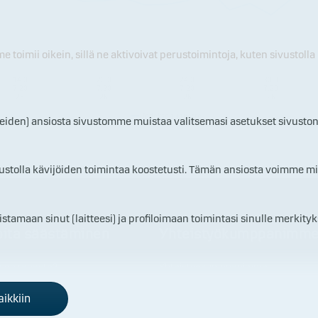
toimii oikein, sillä ne aktivoivat perustoimintoja, kuten sivustolla
14.0
20.0
24.0
30.0
7.20
7.20
7.20
7.20
26
26
26
26
Indeksoitu tuotto
teiden) ansiosta sivustomme muistaa valitsemasi asetukset sivuston
ustolla kävijöiden toimintaa koostetusti. Tämän ansiosta voimme mi
maan sinut (laitteesi) ja profiloimaan toimintasi sinulle merkityks
oita säästäminen
Yhteistyökumppanimm
ä on rahasto?
Yhteistyökumppanimme
stosijoittamisen hyödyt?
Kansainväliset tunnustukset
ikkiin
 pääset alkuun