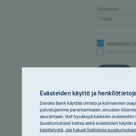
Tietotyyppi:
Indeksoitu t
Vertailuinde
Päivitä
Evästeiden käyttö ja henkilötietoje
107
Danske Bank käyttää omista ja kolmannen osapuo
palvelujemme parantamiseen, sivuston liikentee
105
seurantaan. Voit hyväksyä kaikkien evästeiden k
103
Suostumuksesi kattaa sekä evästeiden käytön että
101
käsittelystä
.
Jos haluat lisätietoja suostumukses