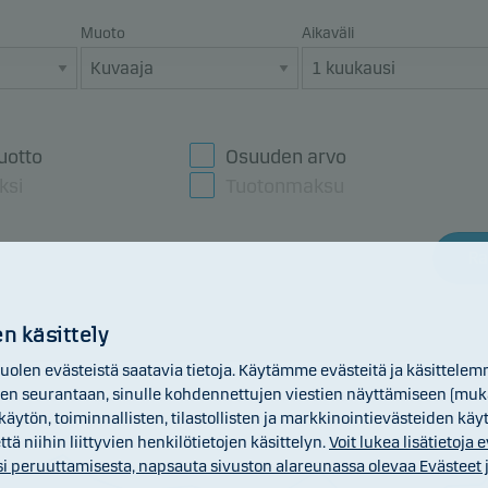
Muoto
Aikaväli
uotto
Osuuden arvo
ksi
Tuotonmaksu
Ra
n käsittely
len evästeistä saatavia tietoja. Käytämme evästeitä ja käsittelem
n seurantaan, sinulle kohdennettujen viestien näyttämiseen (mukaan
äytön, toiminnallisten, tilastollisten ja markkinointievästeiden kä
 niihin liittyvien henkilötietojen käsittelyn.
Voit lukea lisätietoja
i peruuttamisesta, napsauta sivuston alareunassa olevaa Evästeet ja