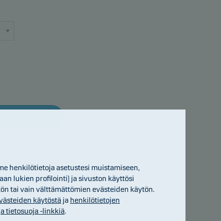
haston tiedot
me henkilötietoja asetustesi muistamiseen,
 lukien profilointi) ja sivuston käyttösi
ytön tai vain välttämättömien evästeiden käytön.
 evästeiden käytöstä
ja
henkilötietojen
 tietosuoja -linkkiä
.