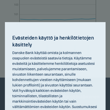
103
101
99
97
Evästeiden käyttö ja henkilötietojen
käsittely
95
10.07.2026
16.07.2026
22.07.2026
28.07.2026
03.08.2026
06.07.2026
Danske Bank käyttää omista ja kolmannen
osapuolen evästeistä saatavia tietoja. Käytämme
evästeitä ja käsittelemme henkilötietoja asetustesi
Indeksoitu tuotto
muistamiseen, palvelujemme parantamiseen,
sivuston liikenteen seurantaan, sinulle
kohdennettujen viestien näyttämiseen (mukaan
lukien profilointi) ja sivuston käyttösi seurantaan.
Voit hyväksyä kaikkien evästeiden käytön,
toiminnallisten, tilastollisten ja
Tietoa Danske
Aloita säästäminen
markkinointievästeiden käytön tai vain
Investistä
välttämättömien evästeiden käytön. Suostumuksesi
Mikä on rahasto?