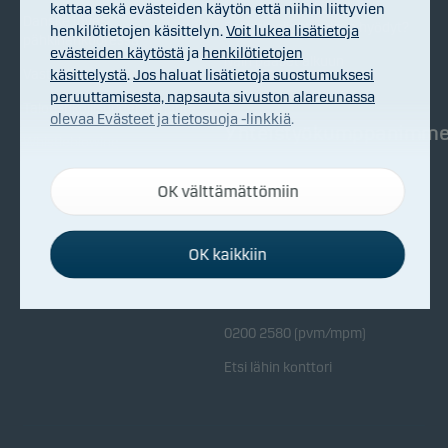
kattaa sekä evästeiden käytön että niihin liittyvien
Danske Invest
Rahastosijoittamisen hyödyt?
henkilötietojen käsittelyn.
Voit lukea lisätietoja
pähkinänkuoressa
evästeiden käytöstä
ja
henkilötietojen
Näin pääset alkuun
käsittelystä
.
Jos haluat lisätietoja suostumuksesi
Vastuullisuus
peruuttamisesta, napsauta sivuston alareunassa
Talousrikollisuuden torjunta
olevaa Evästeet ja tietosuoja -linkkiä
.
Yhteistyökumppanimm
Whistleblowing
Palvelun ehdot
Yhteistyökumppanimme
OK välttämättömiin
Välttämättömät evästeet
Kansainväliset tunnustukset
Välttämättömien evästeiden ansiosta sivustomme
toimii oikein, sillä ne aktivoivat perustoimintoja,
OK kaikkiin
kuten sivustolla navigoinnin ja sivuston suojattujen
Ota yhteyttä
osien käytön.
0200 2580 (pvm/mpm)
Toiminnalliset evästeet
Etsi lähin konttori
Toiminnallisten evästeiden (eli
mieltymysevästeiden) ansiosta sivustomme muistaa
valitsemasi asetukset sivuston näyttötavasta.