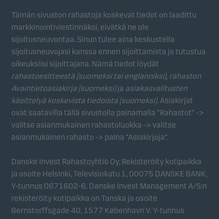
Tämän sivuston rahastoja koskevat tiedot on laadittu
Tilastolliset evästeet
markkinointiviestinnäksi, eivätkä ne ole
Tilastollisten evästeiden avulla seuraamme
sijoitusneuvontaa. Sinun tulee aina keskustella
sivustolla kävijöiden toimintaa koostetusti. Tämän
sijoitusneuvojasi kanssa ennen sijoittamista ja tutustua
ansiosta voimme mitata sivustomme tehokkuutta ja
oikeuksiisi sijoittajana. Nämä tiedot löydät
optimoida sitä.
rahastoesitteestä (suomeksi tai englanniksi), rahaston
Avaintietoasiakirja (suomeksi)
ja
asiakasvalitusten
käsittelyä koskevista tiedoista (suomeksi)
. Asiakirjat
Markkinointievästeet
ovat saatavilla tällä sivustolla painamalla “Rahastot” ->
Markkinointievästeiden avulla pystymme
valitse asianmukainen rahastoluokka -> valitse
tunnistamaan sinut (laitteesi) ja profiloimaan
asianmukainen rahasto -> paina “Asiakirjoja”.
toimintasi sinulle merkityksellisen sisällön
tarjoamiseksi.
Danske Invest Rahastoyhtiö Oy, Rekisteröity kotipaikka
ja osoite Helsinki, Televisiokatu 1, 00075 DANSKE BANK,
Y-tunnus 0671602-6. Danske Invest Management A/S:n
rekisteröity kotipaikka on Tanska ja osoite
Bernstorffsgade 40, 1577 København V. Y-tunnus