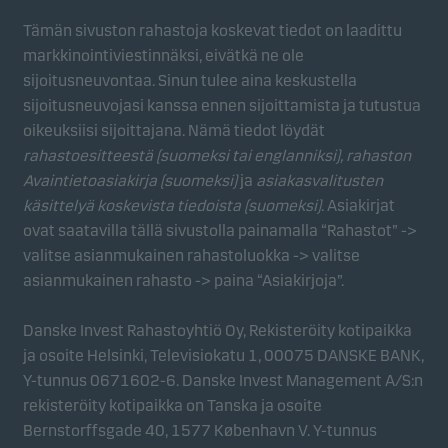
Tämän sivuston rahastoja koskevat tiedot on laadittu
Tilastolliset evästeet
markkinointiviestinnäksi, eivätkä ne ole
Tilastollisten evästeiden avulla seuraamme
sijoitusneuvontaa. Sinun tulee aina keskustella
sivustolla kävijöiden toimintaa koostetusti. Tämän
sijoitusneuvojasi kanssa ennen sijoittamista ja tutustua
ansiosta voimme mitata sivustomme tehokkuutta ja
oikeuksiisi sijoittajana. Nämä tiedot löydät
optimoida sitä.
rahastoesitteestä (suomeksi tai englanniksi), rahaston
Avaintietoasiakirja (suomeksi)
ja
asiakasvalitusten
käsittelyä koskevista tiedoista (suomeksi)
. Asiakirjat
Markkinointievästeet
ovat saatavilla tällä sivustolla painamalla “Rahastot” ->
Markkinointievästeiden avulla pystymme
valitse asianmukainen rahastoluokka -> valitse
tunnistamaan sinut (laitteesi) ja profiloimaan
asianmukainen rahasto -> paina “Asiakirjoja”.
toimintasi sinulle merkityksellisen sisällön
tarjoamiseksi.
Danske Invest Rahastoyhtiö Oy, Rekisteröity kotipaikka
ja osoite Helsinki, Televisiokatu 1, 00075 DANSKE BANK,
Y-tunnus 0671602-6. Danske Invest Management A/S:n
rekisteröity kotipaikka on Tanska ja osoite
Bernstorffsgade 40, 1577 København V. Y-tunnus