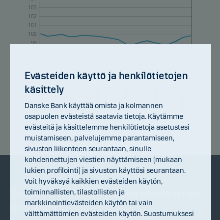
103
102
101
100
99
98
97
96
Evästeiden käyttö ja henkilötietojen
95
käsittely
94
13.07.2026
17.07.2026
23.07.2026
29.07.2026
04.08.2026
07.07.2026
Danske Bank käyttää omista ja kolmannen
osapuolen evästeistä saatavia tietoja. Käytämme
evästeitä ja käsittelemme henkilötietoja asetustesi
Indeksoitu tuotto
muistamiseen, palvelujemme parantamiseen,
sivuston liikenteen seurantaan, sinulle
kohdennettujen viestien näyttämiseen (mukaan
lukien profilointi) ja sivuston käyttösi seurantaan.
Voit hyväksyä kaikkien evästeiden käytön,
toiminnallisten, tilastollisten ja
Tietoa Danske
Aloita säästäminen
markkinointievästeiden käytön tai vain
Investistä
välttämättömien evästeiden käytön. Suostumuksesi
Mikä on rahasto?