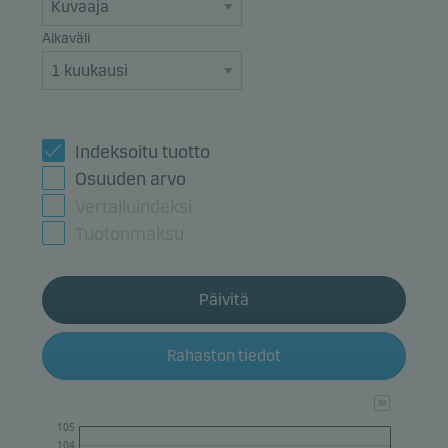
Aikaväli
Indeksoitu tuotto
Osuuden arvo
Vertailuindeksi
Tuotonmaksu
Päivitä
Rahaston tiedot
105
104