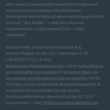
eller danska), faktablad
(på svenska) för fonden samt
information om kundklagomål (på svenska)
.
Dokumenten kan erhållas på denna webbsida genom att
klicka på “Våra fonder” -> välja den relevanta
fondöversikten -> välja relevant fond -> välja
"dokument"
Danske Invest, division av Danske Bank A/S,
Bernstorffsgade 40, DK-1577 København V. Tlf.
+45 3333 7171
. E-mail:
danskeinvest@danskeinvest.com
. Läs om
behandling av
personuppgifter och cookies
och
användarvillkor
. Läs
information om behandling av personuppgifter
. Om du
har frågor om hur vi behandlar dina personuppgifter är
du välkommen att kontakta Danske Banks
Databeskyddsfunktion, Bernstorffsgade 40, 1577
Köpenhamn V – mail:
DPOfunction@danskebank.com
.