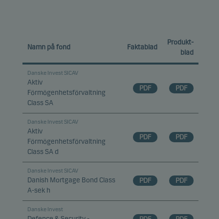
Produkt-
Namn på fond
Faktablad
blad
Danske Invest SICAV
Aktiv
PDF
PDF
Förmögenhetsförvaltning
Class SA
Danske Invest SICAV
Aktiv
PDF
PDF
Förmögenhetsförvaltning
Class SA d
Danske Invest SICAV
Danish Mortgage Bond Class
PDF
PDF
A-sek h
Danske Invest
Defence & Security -