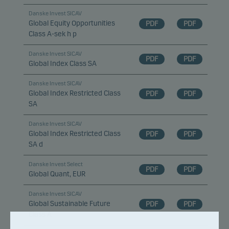
Danske Invest SICAV
Global Equity Opportunities
PDF
PDF
Class A-sek h p
Danske Invest SICAV
PDF
PDF
Global Index Class SA
Danske Invest SICAV
Global Index Restricted Class
PDF
PDF
SA
Danske Invest SICAV
Global Index Restricted Class
PDF
PDF
SA d
Danske Invest Select
PDF
PDF
Global Quant, EUR
Danske Invest SICAV
Global Sustainable Future
PDF
PDF
Class A