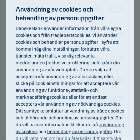
Danske Invest SICAV
Användning av cookies och
Global Sustainable Future
PDF
PDF
Class A-sek
behandling av personuppgifter
Danske Bank använder information från våra egna
Danske Invest
Globala High Yield-
PDF
PDF
cookies och från tredjepartscookies. Vi använder
obligationer, klass SEK h
cookies och behandlar personuppgifter i syfte att
komma ihåg dina inställningar, förbättra våra
Danske Invest
tjänster, mäta trafik, visa dig relevanta
Globala Realräntor, klass SEK
PDF
PDF
meddelanden (inklusive profilering) och spåra din
h
användning av vår webbplats. Du kan välja att
acceptera vår användning av alla cookies, eller
Danske Invest Allocation
PDF
PDF
klicka på cookieinställningar för att acceptera vår
Horisont Aktie Class SA
användning av funktions-, statistik- och
Danske Invest Allocation
marknadsföringscookies eller för att endast
PDF
PDF
Horisont Aktie Class SA d
acceptera vår användning av nödvändiga cookies.
Ditt samtycke omfattar användning av både cookies
Danske Invest Allocation
PDF
PDF
och tillhörande behandling av personuppgifter. Om
Horisont Balanserad Class SA
du vill ha mer information klickar du på
användning
av cookies
och
behandling av personuppgifter
. Om
Danske Invest Allocation
Horisont Balanserad Class SA
PDF
PDF
du vill veta mer om hur du återkallar ditt samtycke