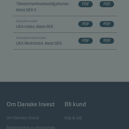
Tillväxtmarknadsobligationer,
PDF
PDF
klass SEK h
Danske Invest
PDF
PDF
USA Index, klass SEK
Danske Invest Index
PDF
PDF
USA Restricted, klass SEK
Om Danske Invest
Bli kund
Om Danske Invest
Köp & sälj
Bekämpning av ekonomisk