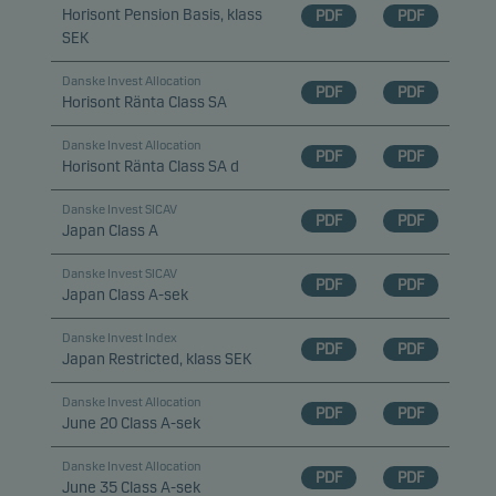
Horisont Pension Basis, klass
PDF
PDF
Vi använder statistikcookies för att spåra beteendet
SEK
hos besökare på vår webbplats i aggregerad form.
Detta gör det möjligt för oss att mäta och optimera
Danske Invest Allocation
PDF
PDF
webbplatsens effektivitet.
Horisont Ränta Class SA
Danske Invest Allocation
PDF
PDF
Horisont Ränta Class SA d
Marknadsföringscookies
Marknadsföringscookies gör det möjligt för oss att
Danske Invest SICAV
PDF
PDF
identifiera dig (din enhet) och att profilera ditt
Japan Class A
beteende så att vi kan tillhandahålla dig relevant
Danske Invest SICAV
innehåll.
PDF
PDF
Japan Class A-sek
Danske Invest Index
PDF
PDF
Japan Restricted, klass SEK
Danske Invest Allocation
PDF
PDF
June 20 Class A-sek
Danske Invest Allocation
PDF
PDF
June 35 Class A-sek