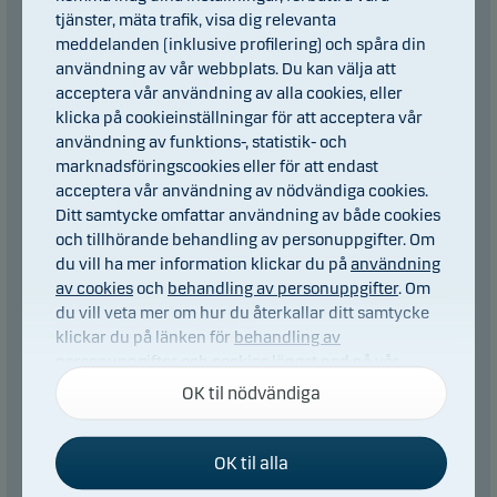
tjänster, mäta trafik, visa dig relevanta
Danske Invest
Globala High Yield-obligationer, klass SEK h
meddelanden (inklusive profilering) och spåra din
Danske Invest
användning av vår webbplats. Du kan välja att
Globala Realräntor, klass SEK h
acceptera vår användning av alla cookies, eller
Danske Invest Allocation
klicka på cookieinställningar för att acceptera vår
Horisont Aktie Class SA
användning av funktions-, statistik- och
Danske Invest Allocation
Horisont Aktie Class SA d
marknadsföringscookies eller för att endast
Danske Invest Allocation
acceptera vår användning av nödvändiga cookies.
Horisont Balanserad Class SA
Ditt samtycke omfattar användning av både cookies
Danske Invest Allocation
och tillhörande behandling av personuppgifter. Om
Horisont Balanserad Class SA d
du vill ha mer information klickar du på
användning
Danske Invest Allocation
Horisont Försiktig Class SA
av cookies
och
behandling av personuppgifter
. Om
Danske Invest Allocation
du vill veta mer om hur du återkallar ditt samtycke
Horisont Försiktig Class SA d
klickar du på länken för
behandling av
Danske Invest Allocation
personuppgifter och cookies
längst ned på vår
Horisont Offensiv Class SA
webbplats.
Danske Invest Allocation
OK til nödvändiga
Horisont Offensiv Class SA d
Danske Invest
Horisont Pension 2030, klass SEK
OK til alla
Nödvändiga cookies
Danske Invest
Horisont Pension 2040, klass SEK
Nödvändiga cookies hjälper till att få vår webbplats