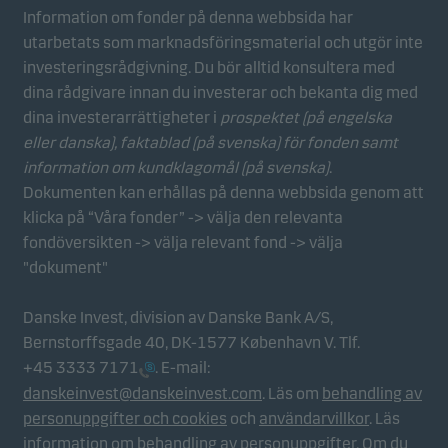
Information om fonder på denna webbsida har
utarbetats som marknadsföringsmaterial och utgör inte
investeringsrådgivning. Du bör alltid konsultera med
dina rådgivare innan du investerar och bekanta dig med
dina investerarrättigheter i
prospektet (på engelska
eller danska), faktablad
(på svenska) för fonden samt
information om kundklagomål (på svenska)
.
Dokumenten kan erhållas på denna webbsida genom att
klicka på “Våra fonder” -> välja den relevanta
fondöversikten -> välja relevant fond -> välja
"dokument"
Danske Invest, division av Danske Bank A/S,
Bernstorffsgade 40, DK-1577 København V. Tlf.
+45 3333 7171
. E-mail:
danskeinvest@danskeinvest.com
. Läs om
behandling av
personuppgifter och cookies
och
användarvillkor
. Läs
information om behandling av personuppgifter
. Om du