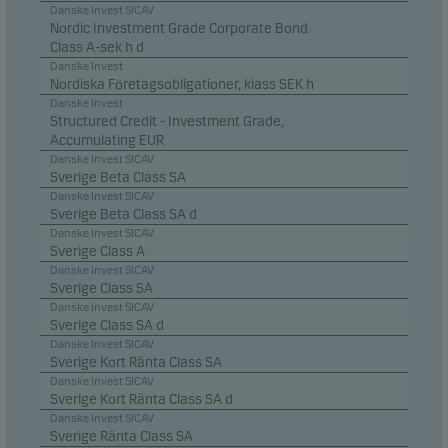
Danske Invest SICAV
Marknadsföringscookies gör det möjligt för oss att
Nordic Investment Grade Corporate Bond
identifiera dig (din enhet) och att profilera ditt
Class A-sek h d
Danske Invest
beteende så att vi kan tillhandahålla dig relevant
Nordiska Företagsobligationer, klass SEK h
innehåll.
Danske Invest
Structured Credit - Investment Grade,
Accumulating EUR
Danske Invest SICAV
Sverige Beta Class SA
Danske Invest SICAV
Sverige Beta Class SA d
Danske Invest SICAV
Sverige Class A
Danske Invest SICAV
Sverige Class SA
Danske Invest SICAV
Sverige Class SA d
Danske Invest SICAV
Sverige Kort Ränta Class SA
Danske Invest SICAV
Sverige Kort Ränta Class SA d
Danske Invest SICAV
Sverige Ränta Class SA