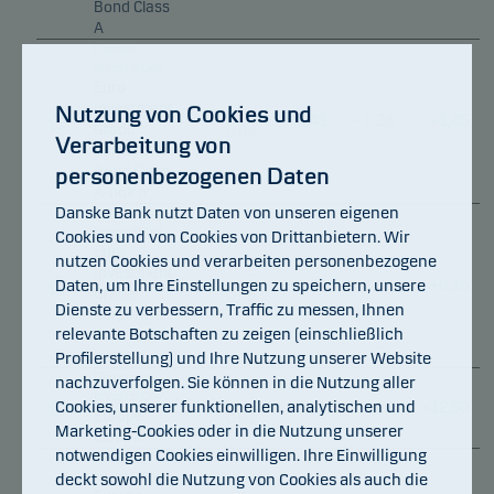
Bond Class
A
Danske
Invest SICAV
Euro
Investment
–
Nutzung von Cookies und
+
0,43
–
0,38
+
1,45
Grade
0,04
Verarbeitung von
Corporate
Bond Class
personenbezogenen Daten
A-nok h
Danske Bank nutzt Daten von unseren eigenen
Danske
Invest SICAV
Cookies und von Cookies von Drittanbietern. Wir
Euro
nutzen Cookies und verarbeiten personenbezogene
Investment
–
Daten, um Ihre Einstellungen zu speichern, unsere
+
0,38
–
0,61
+
0,15
Grade
0,05
Dienste zu verbessern, Traffic zu messen, Ihnen
Corporate
relevante Botschaften zu zeigen (einschließlich
Bond Class
A-sek h
Profilerstellung) und Ihre Nutzung unserer Website
Danske
nachzuverfolgen. Sie können in die Nutzung aller
Invest SICAV
–
Cookies, unserer funktionellen, analytischen und
+
0,71
+
1,24
+
12,60
Europe
0,01
Marketing-Cookies oder in die Nutzung unserer
Class A
notwendigen Cookies einwilligen. Ihre Einwilligung
Danske
Invest SICAV
deckt sowohl die Nutzung von Cookies als auch die