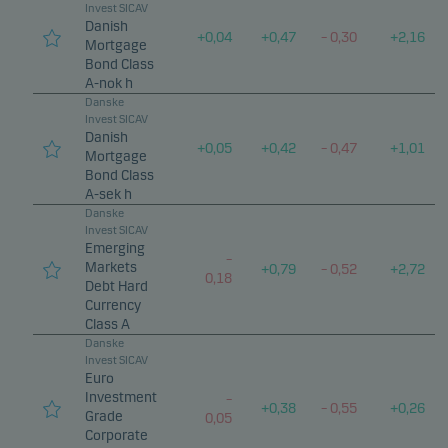
Invest SICAV
Danish
+
0,04
+
0,47
–
0,30
+
2,16
Mortgage
Bond Class
A-nok h
Danske
Invest SICAV
Danish
+
0,05
+
0,42
–
0,47
+
1,01
Mortgage
Bond Class
A-sek h
Danske
Invest SICAV
Emerging
–
Markets
+
0,79
–
0,52
+
2,72
0,18
Debt Hard
Currency
Class A
Danske
Invest SICAV
Euro
Investment
–
+
0,38
–
0,55
+
0,26
Grade
0,05
Corporate