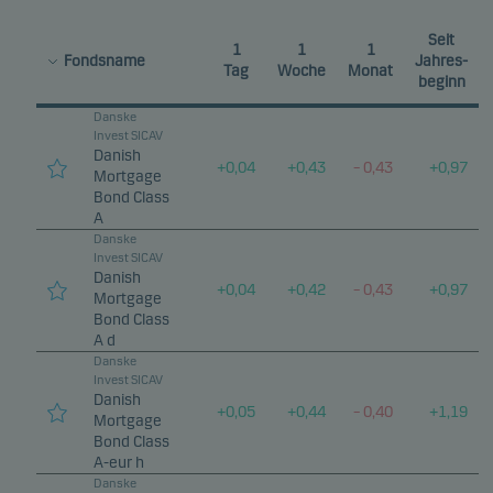
Seit
1
1
1
Fondsname
Jahres-
Tag
Woche
Monat
beginn
Danske
Invest SICAV
Danish
+
0,04
+
0,43
–
0,43
+
0,97
Mortgage
Bond Class
A
Danske
Invest SICAV
Danish
+
0,04
+
0,42
–
0,43
+
0,97
Mortgage
Bond Class
A d
Danske
Invest SICAV
Danish
+
0,05
+
0,44
–
0,40
+
1,19
Mortgage
Bond Class
A-eur h
Danske