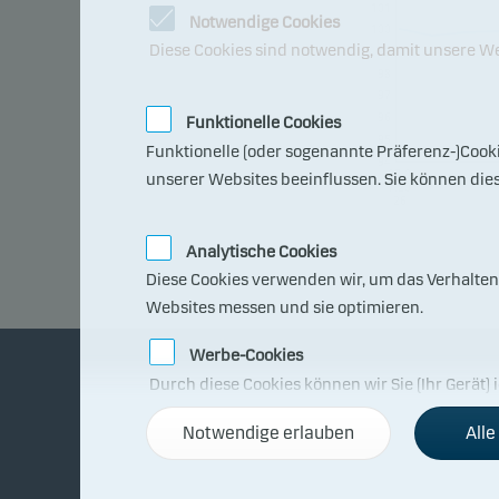
101
Notwendige Cookies
100
Diese Cookies sind notwendig, damit unsere We
99
98
97
96
Funktionelle Cookies
95
Funktionelle (oder sogenannte Präferenz-)Cook
94
07.0
unserer Websites beeinflussen. Sie können die
7.20
26
Analytische Cookies
Diese Cookies verwenden wir, um das Verhalten
Websites messen und sie optimieren.
Werbe-Cookies
Durch diese Cookies können wir Sie (Ihr Gerät) 
Über Danske Invest
Re
Notwendige erlauben
Alle
Fakten über Danske Invest
Resp