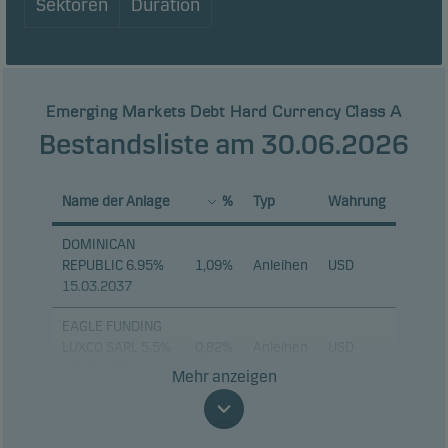
Sektoren
Duration
Emerging Markets Debt Hard Currency Class A
Bestandsliste am 30.06.2026
Name der Anlage
%
Typ
Währung
DOMINICAN
REPUBLIC 6.95%
1,09%
Anleihen
USD
15.03.2037
EAGLE FUNDING
LUXCO SARL 5.5%
0,82%
Anleihen
USD
17.08.2030
Mehr anzeigen
REPUBLIC OF
TURKIYE 6.3%
0,69%
Anleihen
USD