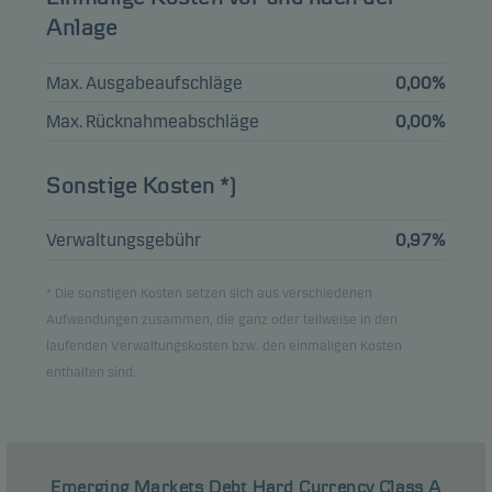
ARGENTINA
0,60%
Anleihen
USD
Anlage
09.07.2041
NOMURA INTL
Max. Ausgabeaufschläge
0,00%
FUNDING PTE
0,59%
Anleihen
USD
6.5% 10.10.2026
Max. Rücknahmeabschläge
0,00%
Sonstige Kosten *)
Ansicht der gesamten Liste
Verwaltungsgebühr
0,97%
Hinweis: Alle Bestandsangaben sind um 1 Monat verzögert.
* Die sonstigen Kosten setzen sich aus verschiedenen
Aufwendungen zusammen, die ganz oder teilweise in den
laufenden Verwaltungskosten bzw. den einmaligen Kosten
enthalten sind.
Emerging Markets Debt Hard Currency Class A