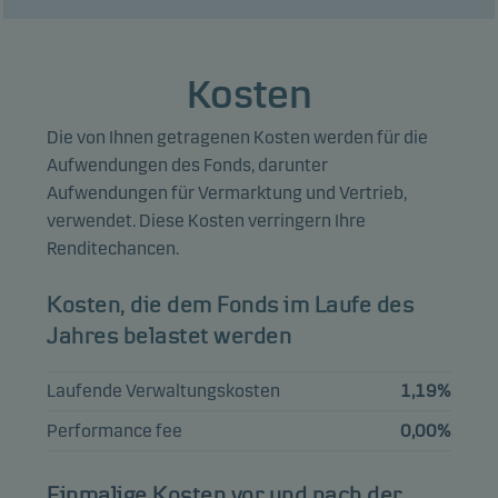
14.03.2033
REPUBLIC OF
ECUADOR 8.75%
0,69%
Anleihen
USD
Kosten
29.01.2034
Die von Ihnen getragenen Kosten werden für die
CODELCO INC
0,65%
Anleihen
USD
6.33% 13.01.2035
Aufwendungen des Fonds, darunter
Aufwendungen für Vermarktung und Vertrieb,
REPUBLIC OF
verwendet. Diese Kosten verringern Ihre
ARGENTINA
0,65%
Anleihen
USD
Renditechancen.
09.07.2035
REPUBLIC OF
Kosten, die dem Fonds im Laufe des
POLAND 5.375%
0,64%
Anleihen
USD
Jahres belastet werden
12.02.2035
M BANK CLOSED
Laufende Verwaltungskosten
1,19%
JSC 9.875%
0,64%
Anleihen
USD
Performance fee
0,00%
19.12.2028
REPUBLIC OF
Einmalige Kosten vor und nach der