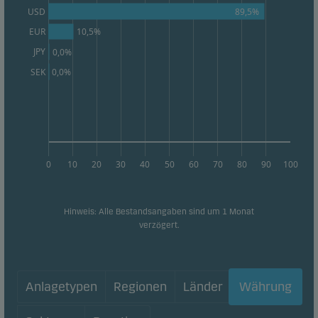
89,5%
USD
unserer Websites messen und sie optimieren.
EUR
10,5%
JPY
0,0%
Werbe-Cookies
SEK
0,0%
Durch diese Cookies können wir Sie (Ihr Gerät)
identifizieren und Ihr Verhalten analysieren, um
Ihnen relevante Inhalte bereitzustellen.
0
10
20
30
40
50
60
70
80
90
100
Hinweis: Alle Bestandsangaben sind um 1 Monat
verzögert.
Anlagetypen
Regionen
Länder
Währung