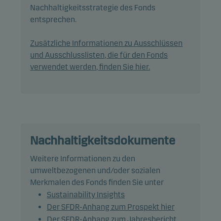
Invest.
Nachhaltigkeitsstrategie des Fonds
entsprechen.
Der Fonds kann bis zu dem angegebenen
Prozentsatz des Nettovermögens in die folgenden
Zusätzliche Informationen zu Ausschlüssen
Anlageinstrumente investieren oder auf diese
und Ausschlusslisten, die für den Fonds
Anlageinstrumente ausgerichtet sein:
verwendet werden, finden Sie hier.
Schuldtitel mit einem Rating von Caa1/CCC+ (oder
einer vergleichbaren Bewertung) oder darunter:
15%.
Durch die aktive Verwaltung des Fondsportfolios
Nachhaltigkeitsdokumente
wählt das Managementteam Wertpapiere aus, die
Weitere Informationen zu den
überdurchschnittliche Investmentmerkmale
umweltbezogenen und/oder sozialen
aufzuweisen scheinen.
Merkmalen des Fonds finden Sie unter
Sustainability Insights
Grundsätzlich wird erwartet, dass die Positionen
Der SFDR-Anhang zum Prospekt hier
des Fonds und damit seine Wertentwicklung
Der SFDR-Anhang zum Jahresbericht