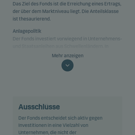
Das Ziel des Fonds ist die Erreichung eines Ertrags,
der über dem Marktniveau liegt. Die Anteilsklasse
ist thesaurierend.
Anlagepolitik
Der Fonds investiert vorwiegend in Unternehmens-
und Staatsanleihen aus Schwellenländern. In
geringem Umfang kann der Fonds in Anleihen
Mehr anzeigen
investieren, die in der Europäischen Union oder den
USA emittiert wurden.
Der Fonds fällt unter Artikel 8 der SFDR und fördert
ökologische und/oder soziale Eigenschaften sowie
eine gute Unternehmensführung mittels
Ausschlüsse
Screening, Ausschlüssen, Investmentanalysen,
Anlageentscheidungen und Active Ownership. Der
Der Fonds entscheidet sich aktiv gegen
Fonds folgt den Richtlinien für
Investitionen in eine Vielzahl von
verantwortungsvolles Investieren von Danske
Unternehmen, die nicht der