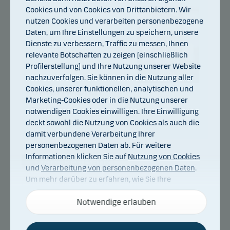
Cookies und von Cookies von Drittanbietern. Wir
nutzen Cookies und verarbeiten personenbezogene
Daten, um Ihre Einstellungen zu speichern, unsere
Dienste zu verbessern, Traffic zu messen, Ihnen
relevante Botschaften zu zeigen (einschließlich
Profilerstellung) und Ihre Nutzung unserer Website
nachzuverfolgen. Sie können in die Nutzung aller
Cookies, unserer funktionellen, analytischen und
Søren Mørch
Marketing-Cookies oder in die Nutzung unserer
Titel:
Principal Investment Portfolio Manager
notwendigen Cookies einwilligen. Ihre Einwilligung
deckt sowohl die Nutzung von Cookies als auch die
Ausbildung:
CBS (financing)
damit verbundene Verarbeitung Ihrer
personenbezogenen Daten ab. Für weitere
Informationen klicken Sie auf
Nutzung von Cookies
und
Verarbeitung von personenbezogenen Daten
.
Um mehr darüber zu erfahren, wie Sie Ihre
Danske Bank Asset Management ist ein
Einwilligung widerrufen können, klicken Sie auf den
internationaler Vermögensverwalter und Teil von
Link für die
Cookies und Datenschutz
Notwendige erlauben
unten auf
Danske Bank.
unserer Website.