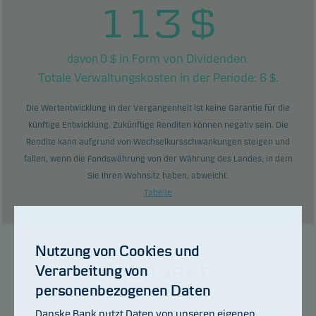
113
$
0
$ in Form von Dividenden.
davon
Totale Verwaltungskosten in der Periode:
6
$.
Die Wertentwicklung in der Vergangenheit ist keine Garantie für die
künftige Entwicklung. Zukünftige Renditen können negativ sein. Die
Rendite kann aufgrund von Wechselkursschwankungen steigen und
fallen, wenn die Fondswährung von der Währung des Landes, in dem
Sie Ihren Wohnsitz haben, abweicht.
Tabelle
Nutzung von Cookies und
Manager
Verarbeitung von
personenbezogenen Daten
Danske Bank nutzt Daten von unseren eigenen