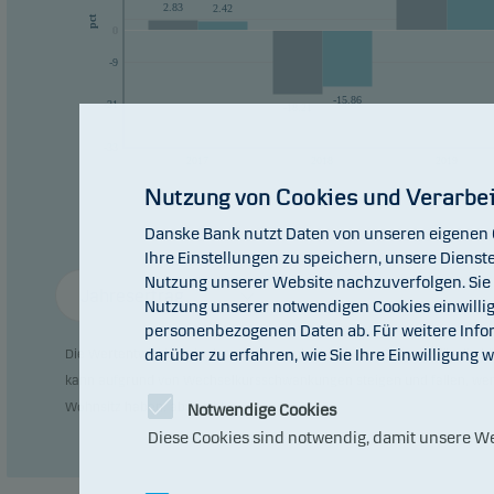
2.83
2.42
pct
0
0
-9
-15.86
-21
-18.21
-33
2017
2018
2019
Nutzung von Cookies und Verarbe
Danske Bank nutzt Daten von unseren eigenen 
Ihre Einstellungen zu speichern, unsere Dienste
Nutzung unserer Website nachzuverfolgen. Sie k
Jahresertrag
Nutzung unserer notwendigen Cookies einwillig
personenbezogenen Daten ab. Für weitere Infor
darüber zu erfahren, wie Sie Ihre Einwilligung 
Die Wertentwicklung in der Vergangenheit ist keine Garantie für die k
kann aufgrund von Wechselkursschwankungen steigen und fallen, wen
Wohnsitz haben, abweicht.
Notwendige Cookies
Diese Cookies sind notwendig, damit unsere We