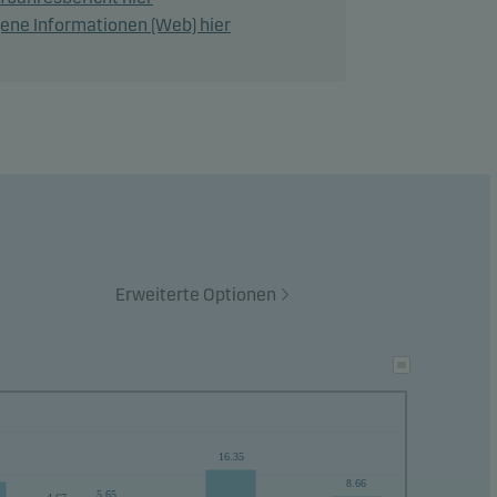
nen.
ene Informationen (Web) hier
r
em
Erweiterte Optionen
16.35
8.66
5.65