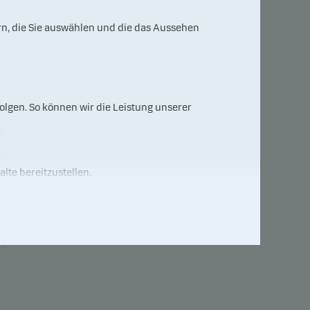
rn, die Sie auswählen und die das Aussehen
7
lgen. So können wir die Leistung unserer
ko
alte bereitzustellen.
. Er
kt
ckeln