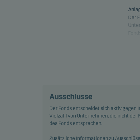
Anlag
Der F
Unte
Fonds
Der F
Der F
sozia
Scre
und A
veran
Ausschlüsse
Durch
Der Fonds entscheidet sich aktiv gegen I
Mana
Vielzahl von Unternehmen, die nicht der 
Inve
des Fonds entsprechen.
Grund
Zusätzliche Informationen zu Ausschlüss