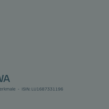
WA
Merkmale
-
ISIN: LU1687331196