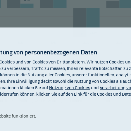
4.58
-22.50
-31.14
2020
2021
2022
2023
itung von personenbezogenen Daten
Teilfonds
Referenzindex
Cookies und von Cookies von Drittanbietern. Wir nutzen Cookies 
 zu verbessern, Traffic zu messen, Ihnen relevante Botschaften zu ze
önnen in die Nutzung aller Cookies, unserer funktionellen, analyt
en. Ihre Einwilligung deckt sowohl die Nutzung von Cookies als au
mationen klicken Sie auf
Nutzung von Cookies
und
Verarbeitung v
widerrufen können, klicken Sie auf den Link für die
Cookies und Dat
ünftige Entwicklung. Zukünftige Renditen können negativ sein. Die Rendite
n die Fondswährung von der Währung des Landes, in dem Sie Ihren
bsite funktioniert.