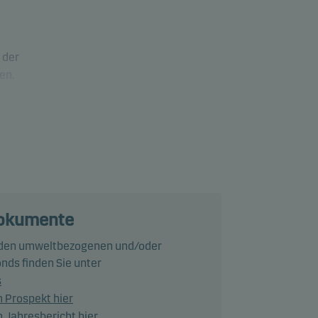
 der
en.
.
/oder
s
gen
dokumente
 den umweltbezogenen und/oder
nds finden Sie unter
s
 Prospekt hier
t
Jahresbericht hier