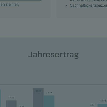
e Wertentwicklung erheblich von der Benchmark abweichen kön
en Sie hier.
Nachhaltigkeitsbezog
Absicherung und zum effizienten Portfoliomanagement kann de
 Derivate nutzen.
hlung: Dieser Fonds ist unter Umständen für Anleger nicht
net, die ihr Geld innerhalb eines Zeitraums von 5 Jahren aus d
 wieder zurückziehen wollen.
Jahresertrag
33.09
23.82
17.13
12.74
7.87