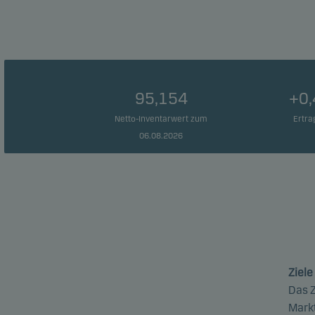
95,154
+0
Netto-Inventarwert zum
Ertra
06.08.2026
Ziele
Das Z
Markt