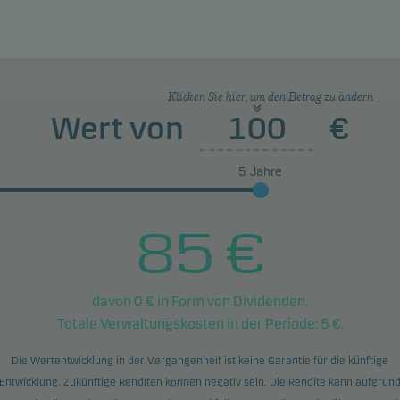
 Einstufung kann sich ändern und ist kein verlässlicher Hinweis
ünftige Risikoprofil des Fonds. Die niedrigste Kategorie ist nicht
hbedeutend mit risikofrei.
s Produkt beinhaltet keinen Schutz vor künftigen
Klicken Sie hier, um den Betrag zu ändern
Wert von
€
entwicklungen, sodass Sie das angelegte Kapital ganz oder
eise verlieren könnten.
5
Jahre
85
€
davon
0
€ in Form von Dividenden.
Totale Verwaltungskosten in der Periode:
5
€.
Die Wertentwicklung in der Vergangenheit ist keine Garantie für die künftige
Entwicklung. Zukünftige Renditen können negativ sein. Die Rendite kann aufgrun