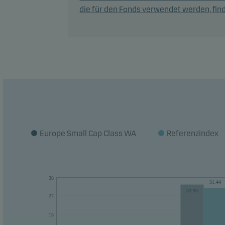
sein
die für den Fonds verwendet werden, find
Zur 
Fonds
Empfe
geeig
Fonds
Europe Small Cap Class WA
Referenzindex
38
31.44
33.93
27
15