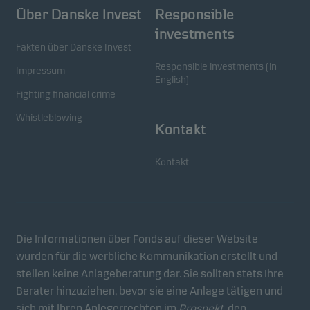
ablehnen.
Über Danske Invest
Responsible
investments
Fakten über Danske Invest
Analytische Cookies
Diese Cookies verwenden wir, um das Verhalten der
Responsible investments (in
Impressum
English)
Benutzer unserer Websites auf aggregierter Ebene
Fighting financial crime
nachzuverfolgen. So können wir die Leistung
Whistleblowing
unserer Websites messen und sie optimieren.
Kontakt
Kontakt
Werbe-Cookies
Durch diese Cookies können wir Sie (Ihr Gerät)
identifizieren und Ihr Verhalten analysieren, um
Ihnen relevante Inhalte bereitzustellen.
Die Informationen über Fonds auf dieser Website
wurden für die werbliche Kommunikation erstellt und
stellen keine Anlageberatung dar. Sie sollten stets Ihre
Berater hinzuziehen, bevor sie eine Anlage tätigen und
sich mit Ihren Anlegerrechten im
Prospekt
, den