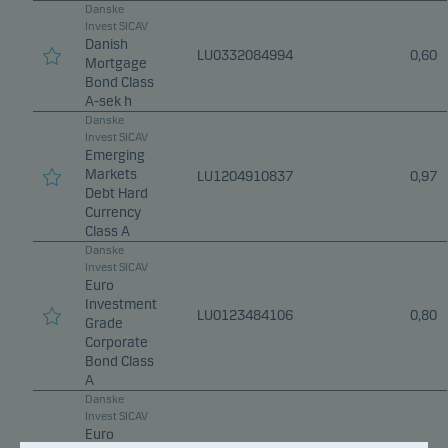
Danske
Invest SICAV
Danish
LU0332084994
0,60
Mortgage
Bond Class
A-sek h
Danske
Invest SICAV
Emerging
Markets
LU1204910837
0,97
Debt Hard
Currency
Class A
Danske
Invest SICAV
Euro
Investment
LU0123484106
0,80
Grade
Corporate
Bond Class
A
Danske
Invest SICAV
Euro