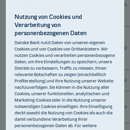
Investment
LU0178670245
0,80
Grade
Corporate
Nutzung von Cookies und
Bond Class
A-nok h
Verarbeitung von
Danske
personenbezogenen Daten
Invest SICAV
Euro
Danske Bank nutzt Daten von unseren eigenen
Investment
LU0178670161
0,80
Cookies und von Cookies von Drittanbietern. Wir
Grade
nutzen Cookies und verarbeiten personenbezogene
Corporate
Daten, um Ihre Einstellungen zu speichern, unsere
Bond Class
A-sek h
Dienste zu verbessern, Traffic zu messen, Ihnen
Danske
relevante Botschaften zu zeigen (einschließlich
Invest SICAV
LU0727217050
1,50
Profilerstellung) und Ihre Nutzung unserer Website
Europe
nachzuverfolgen. Sie können in die Nutzung aller
Class A
Cookies, unserer funktionellen, analytischen und
Danske
Invest SICAV
Marketing-Cookies oder in die Nutzung unserer
Europe
notwendigen Cookies einwilligen. Ihre Einwilligung
LU0123484957
1,60
High
deckt sowohl die Nutzung von Cookies als auch die
Dividend
damit verbundene Verarbeitung Ihrer
Class A
personenbezogenen Daten ab. Für weitere
Danske