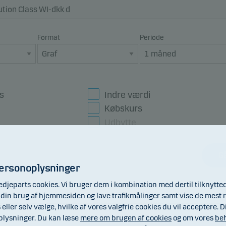
Format
Periode
s
Indre værdi
Købskurs
Udbytte
Gå
personoplysninger
edjeparts cookies. Vi bruger dem i kombination med dertil tilknytte
lge din brug af hjemmesiden og lave trafikmålinger samt vise de mest r
s eller selv vælge, hvilke af vores valgfrie cookies du vil acceptere
oplysninger. Du kan læse
mere om brugen af cookies
og om vores
beh