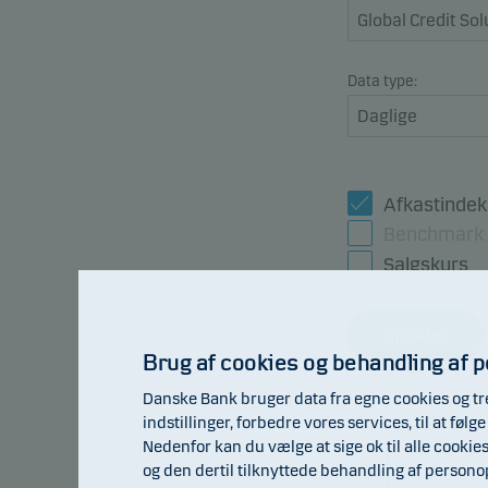
Data type:
Afkastindek
Benchmark
Salgskurs
Opdater
Brug af cookies og behandling af 
Danske Bank bruger data fra egne cookies og tr
indstillinger, forbedre vores services, til at fø
105
Nedenfor kan du vælge at sige ok til alle cookie
104
og den dertil tilknyttede behandling af person
103