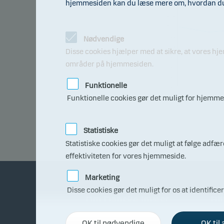
hjemmesiden kan du læse mere om, hvordan du t
102
101
100
99
Nødvendige
98
Disse cookies hjælper med at sikre, at vores h
97
områder på hjemmesiden.
96
95
Funktionelle
94
06.0
Funktionelle cookies gør det muligt for hjemmes
7.20
26
Statistiske
Statistiske cookies gør det muligt at følge adf
effektiviteten for vores hjemmeside.
Marketing
Disse cookies gør det muligt for os at identifice
Om Danske Invest
Bli
OK til nødvendige
OK til 
Fakta om Danske Invest
Få r