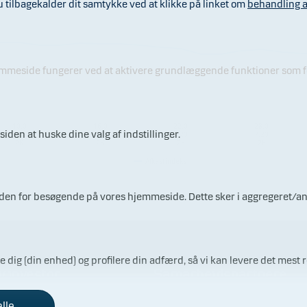
ilbagekalder dit samtykke ved at klikke på linket om
behandling a
jemmeside fungerer ved at aktivere grundlæggende funktioner som fo
10.0
16.0
22.0
28.0
iden at huske dine valg af indstillinger.
7.20
7.20
7.20
7.20
26
26
26
26
Afkastindeks
ærden for besøgende på vores hjemmeside. Dette sker i aggregeret/a
re dig (din enhed) og profilere din adfærd, så vi kan levere det mest r
v investor
Samarbejdspartnere
alle
ådgivning inden du investerer
Vores porteføljeforvaltere