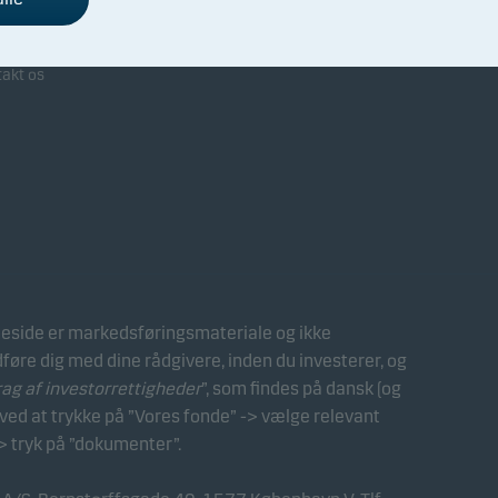
arbejdet med Danske Bank
takt os
side er markedsføringsmateriale og ikke
dføre dig med dine rådgivere, inden du investerer, og
 af investorrettigheder
”, som findes på dansk (og
ed at trykke på ”Vores fonde” -> vælge relevant
> tryk på ”dokumenter”.