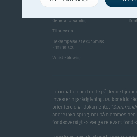
Direktion og bestyrelse
Sam
Generalforsamling
Kon
Til pressen
Bekæmpelse af økonomisk
kriminalitet
Whistleblowing
Information om fonde på denne hjemme
investeringsrådgivning. Du bør altid rå
orientere dig i dokumentet ”
Sammendrag
andre lokalsprog) her på hjemmesiden v
fondsoversigt -> vælge relevant fond -