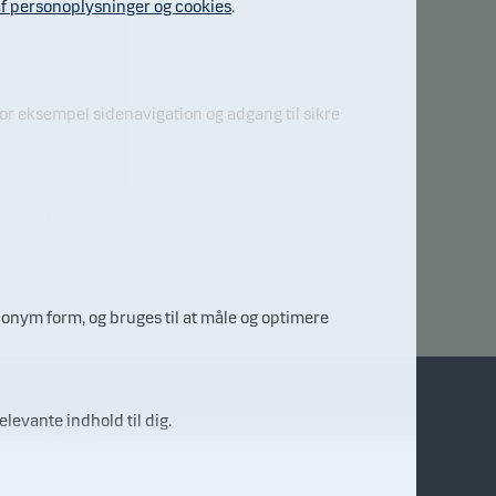
f personoplysninger og cookies
.
r eksempel sidenavigation og adgang til sikre
03.0
8.20
26
nonym form, og bruges til at måle og optimere
elevante indhold til dig.
Andet
Finanstilsynet