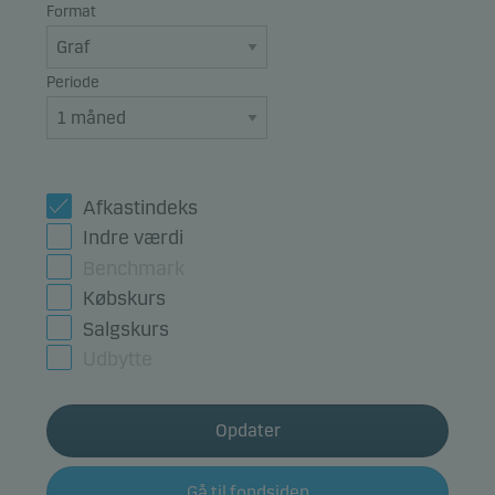
Format
Periode
Afkastindeks
Indre værdi
Benchmark
Købskurs
Salgskurs
Udbytte
Opdater
Gå til fondsiden