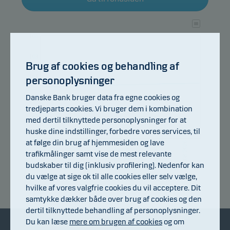
105
103
Brug af cookies og behandling af
101
personoplysninger
Danske Bank bruger data fra egne cookies og
99
tredjeparts cookies. Vi bruger dem i kombination
97
med dertil tilknyttede personoplysninger for at
huske dine indstillinger, forbedre vores services, til
95
at følge din brug af hjemmesiden og lave
10.07.2026
16.07.2026
22.07.2026
28.07.2026
03.08.2026
06.07.2026
trafikmålinger samt vise de mest relevante
budskaber til dig (inklusiv profilering). Nedenfor kan
du vælge at sige ok til alle cookies eller selv vælge,
Afkastindeks
hvilke af vores valgfrie cookies du vil acceptere. Dit
samtykke dækker både over brug af cookies og den
dertil tilknyttede behandling af personoplysninger.
Du kan læse
mere om brugen af cookies
og om