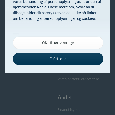
vores
behandling af personoplysninger
. I bunden af
hjemmesiden kan du læse mere om, hvordan du
Om Danske Invest
Bliv investor
tilbagekalder dit samtykke ved at klikke på linket
om
behandling af personoplysninger og cookies
.
Fakta om Danske Invest
Få rådgivning inden du
investerer
Direktion og bestyrelse
Samarbejdet med Danske
Nødvendige
Generalforsamling
Bank
OK til nødvendige
Disse cookies hjælper med at sikre, at vores
Til pressen
Kontakt os
hjemmeside fungerer ved at aktivere
grundlæggende funktioner som for eksempel
Bekæmpelse af økonomisk
OK til alle
kriminalitet
sidenavigation og adgang til sikre områder på
Samarbejdspartnere
hjemmesiden.
Whistleblowing
Vores porteføljeforvaltere
Funktionelle
Funktionelle cookies gør det muligt for
Andet
hjemmesiden at huske dine valg af indstillinger.
Finanstilsynet