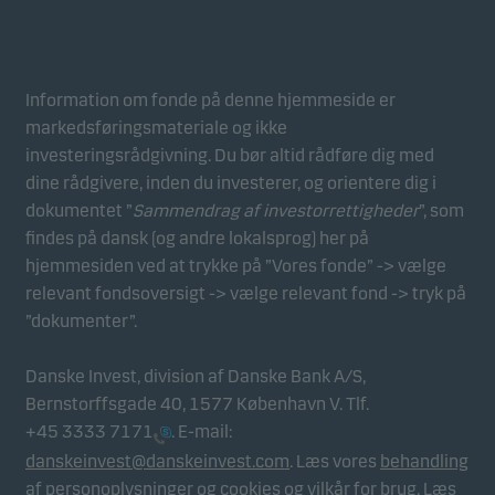
Statistiske
Statistiske cookies gør det muligt at følge adfærden
for besøgende på vores hjemmeside. Dette sker i
aggregeret/anonym form, og bruges til at måle og
Information om fonde på denne hjemmeside er
optimere effektiviteten for vores hjemmeside.
markedsføringsmateriale og ikke
investeringsrådgivning. Du bør altid rådføre dig med
dine rådgivere, inden du investerer, og orientere dig i
Marketing
dokumentet ”
Sammendrag af investorrettigheder
”, som
Disse cookies gør det muligt for os at identificere dig
findes på dansk (og andre lokalsprog) her på
(din enhed) og profilere din adfærd, så vi kan levere
hjemmesiden ved at trykke på ”Vores fonde” -> vælge
det mest relevante indhold til dig.
relevant fondsoversigt -> vælge relevant fond -> tryk på
”dokumenter”.
Danske Invest, division af Danske Bank A/S,
Bernstorffsgade 40, 1577 København V. Tlf.
+45 3333 7171
. E-mail:
danskeinvest@danskeinvest.com
. Læs vores
behandling
af personoplysninger og cookies
og
vilkår for brug
. Læs