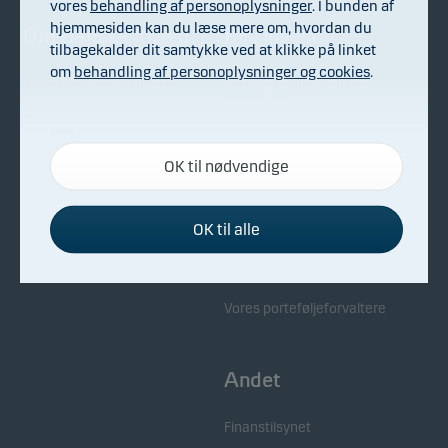
vores
behandling af personoplysninger
. I bunden af
hjemmesiden kan du læse mere om, hvordan du
Om Danske Invest
Bliv investor
tilbagekalder dit samtykke ved at klikke på linket
om
behandling af personoplysninger og cookies
.
Fakta om Danske Invest
Få rådgivning inden du
investerer
Direktion og bestyrelse
Samarbejdet med Danske
Nødvendige
Generalforsamling
Bank
OK til nødvendige
Disse cookies hjælper med at sikre, at vores
Til pressen
Kontakt os
hjemmeside fungerer ved at aktivere
grundlæggende funktioner som for eksempel
Bekæmpelse af økonomisk
OK til alle
kriminalitet
sidenavigation og adgang til sikre områder på
Samarbejdspartnere
hjemmesiden.
Whistleblowing
Vores porteføljeforvaltere
Funktionelle
Funktionelle cookies gør det muligt for
Andet
hjemmesiden at huske dine valg af indstillinger.
Finanstilsynet