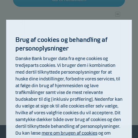
105
103
Brug af cookies og behandling af
personoplysninger
101
Danske Bank bruger data fra egne cookies og
tredjeparts cookies. Vi bruger dem i kombination
99
med dertil tilknyttede personoplysninger for at
huske dine indstillinger, forbedre vores services, til
97
at følge din brug af hjemmesiden og lave
trafikmålinger samt vise de mest relevante
95
budskaber til dig (inklusiv profilering). Nedenfor kan
15.07.2026
du vælge at sige ok til alle cookies eller selv vælge,
Afkastindeks
hvilke af vores valgfrie cookies du vil acceptere. Dit
samtykke dækker både over brug af cookies og den
dertil tilknyttede behandling af personoplysninger.
Du kan læse
mere om brugen af cookies
og om