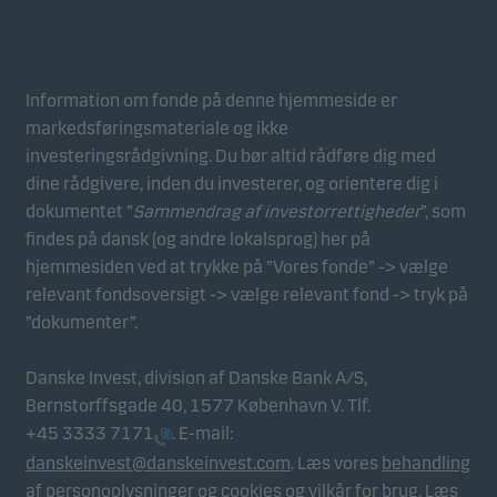
Statistiske
Statistiske cookies gør det muligt at følge adfærden
for besøgende på vores hjemmeside. Dette sker i
aggregeret/anonym form, og bruges til at måle og
Information om fonde på denne hjemmeside er
optimere effektiviteten for vores hjemmeside.
markedsføringsmateriale og ikke
investeringsrådgivning. Du bør altid rådføre dig med
dine rådgivere, inden du investerer, og orientere dig i
Marketing
dokumentet ”
Sammendrag af investorrettigheder
”, som
Disse cookies gør det muligt for os at identificere dig
findes på dansk (og andre lokalsprog) her på
(din enhed) og profilere din adfærd, så vi kan levere
hjemmesiden ved at trykke på ”Vores fonde” -> vælge
det mest relevante indhold til dig.
relevant fondsoversigt -> vælge relevant fond -> tryk på
”dokumenter”.
Danske Invest, division af Danske Bank A/S,
Bernstorffsgade 40, 1577 København V. Tlf.
+45 3333 7171
. E-mail:
danskeinvest@danskeinvest.com
. Læs vores
behandling
af personoplysninger og cookies
og
vilkår for brug
. Læs