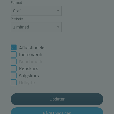
Format
Periode
Afkastindeks
Indre værdi
Benchmark
Købskurs
Salgskurs
Udbytte
Opdater
Gå til fondsiden