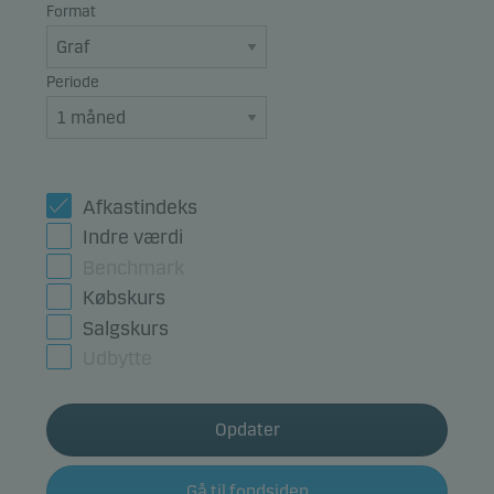
Format
Periode
Afkastindeks
Indre værdi
Benchmark
Købskurs
Salgskurs
Udbytte
Opdater
Gå til fondsiden