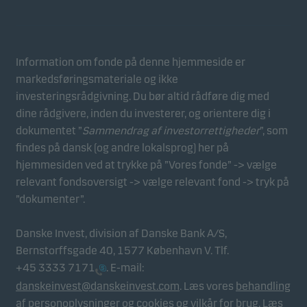
Statistiske
Statistiske cookies gør det muligt at følge adfærden
for besøgende på vores hjemmeside. Dette sker i
aggregeret/anonym form, og bruges til at måle og
Information om fonde på denne hjemmeside er
optimere effektiviteten for vores hjemmeside.
markedsføringsmateriale og ikke
investeringsrådgivning. Du bør altid rådføre dig med
dine rådgivere, inden du investerer, og orientere dig i
Marketing
dokumentet ”
Sammendrag af investorrettigheder
”, som
Disse cookies gør det muligt for os at identificere dig
findes på dansk (og andre lokalsprog) her på
(din enhed) og profilere din adfærd, så vi kan levere
hjemmesiden ved at trykke på ”Vores fonde” -> vælge
det mest relevante indhold til dig.
relevant fondsoversigt -> vælge relevant fond -> tryk på
”dokumenter”.
Danske Invest, division af Danske Bank A/S,
Bernstorffsgade 40, 1577 København V. Tlf.
+45 3333 7171
. E-mail:
danskeinvest@danskeinvest.com
. Læs vores
behandling
af personoplysninger og cookies
og
vilkår for brug
. Læs