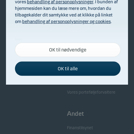
vores
behandling af personoplysninger
. I bunden af
hjemmesiden kan du læse mere om, hvordan du
Om Danske Invest
Bliv investor
tilbagekalder dit samtykke ved at klikke på linket
om
behandling af personoplysninger og cookies
.
Fakta om Danske Invest
Få rådgivning inden du
investerer
Direktion og bestyrelse
Samarbejdet med Danske
Nødvendige
Generalforsamling
Bank
OK til nødvendige
Disse cookies hjælper med at sikre, at vores
Til pressen
Kontakt os
hjemmeside fungerer ved at aktivere
grundlæggende funktioner som for eksempel
Bekæmpelse af økonomisk
OK til alle
kriminalitet
sidenavigation og adgang til sikre områder på
Samarbejdspartnere
hjemmesiden.
Whistleblowing
Vores porteføljeforvaltere
Funktionelle
Funktionelle cookies gør det muligt for
Andet
hjemmesiden at huske dine valg af indstillinger.
Finanstilsynet