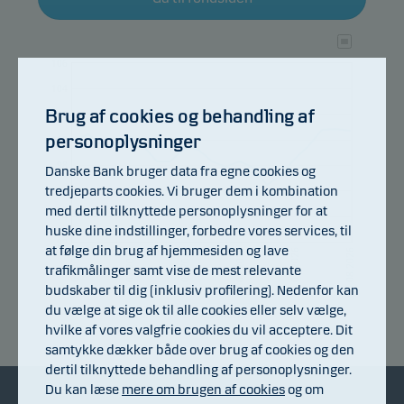
106
104
Brug af cookies og behandling af
102
personoplysninger
100
98
Danske Bank bruger data fra egne cookies og
tredjeparts cookies. Vi bruger dem i kombination
96
med dertil tilknyttede personoplysninger for at
94
huske dine indstillinger, forbedre vores services, til
92
at følge din brug af hjemmesiden og lave
09.07.2026
15.07.2026
21.07.2026
27.07.2026
31.07.2026
06.08.2026
trafikmålinger samt vise de mest relevante
budskaber til dig (inklusiv profilering). Nedenfor kan
du vælge at sige ok til alle cookies eller selv vælge,
Afkastindeks
hvilke af vores valgfrie cookies du vil acceptere. Dit
samtykke dækker både over brug af cookies og den
dertil tilknyttede behandling af personoplysninger.
Du kan læse
mere om brugen af cookies
og om