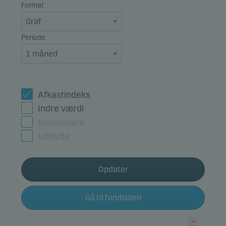
Format
Periode
Afkastindeks
Indre værdi
Benchmark
Udbytte
Opdater
Gå til fondsiden