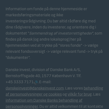
for besøgende på vores hjemmeside. Dette sker i
Information om fonde på denne hjemmeside er
aggregeret/anonym form, og bruges til at måle og
markedsføringsmateriale og ikke
optimere effektiviteten for vores hjemmeside.
investeringsrådgivning. Du bør altid rådføre dig med
dine rådgivere, inden du investerer, og orientere dig i
dokumentet ”
Sammendrag af investorrettigheder
”, som
Marketing
findes på dansk (og andre lokalsprog) her på
Disse cookies gør det muligt for os at identificere dig
hjemmesiden ved at trykke på ”Vores fonde” -> vælge
(din enhed) og profilere din adfærd, så vi kan levere
relevant fondsoversigt -> vælge relevant fond -> tryk på
det mest relevante indhold til dig.
”dokumenter”.
Danske Invest, division af Danske Bank A/S,
Bernstorffsgade 40, 1577 København V. Tlf.
+45 3333 7171
. E-mail:
danskeinvest@danskeinvest.com
. Læs vores
behandling
af personoplysninger og cookies
og
vilkår for brug
. Læs
information om Danske Banks behandling af
personoplysninger
. Du er altid velkommen til at kontakte