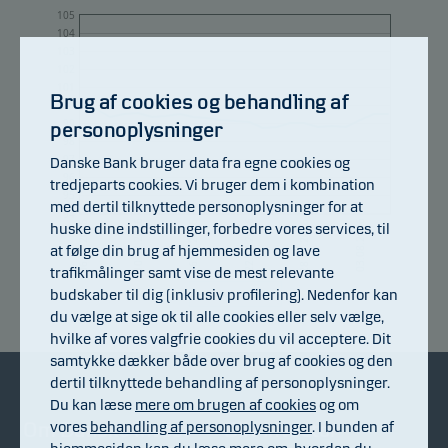
105
104
103
102
101
Brug af cookies og behandling af
100
99
personoplysninger
98
97
Danske Bank bruger data fra egne cookies og
96
tredjeparts cookies. Vi bruger dem i kombination
95
med dertil tilknyttede personoplysninger for at
94
10.07.2026
16.07.2026
22.07.2026
28.07.2026
03.08.2026
06.07.2026
huske dine indstillinger, forbedre vores services, til
at følge din brug af hjemmesiden og lave
trafikmålinger samt vise de mest relevante
budskaber til dig (inklusiv profilering). Nedenfor kan
Afkastindeks
du vælge at sige ok til alle cookies eller selv vælge,
hvilke af vores valgfrie cookies du vil acceptere. Dit
samtykke dækker både over brug af cookies og den
dertil tilknyttede behandling af personoplysninger.
Du kan læse
mere om brugen af cookies
og om
vores
behandling af personoplysninger
. I bunden af
Om Danske Invest
Bliv investor