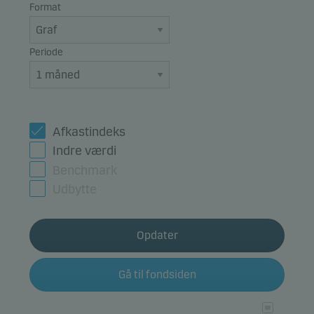
Format
Periode
Afkastindeks
Indre værdi
Benchmark
Udbytte
Opdater
Gå til fondsiden