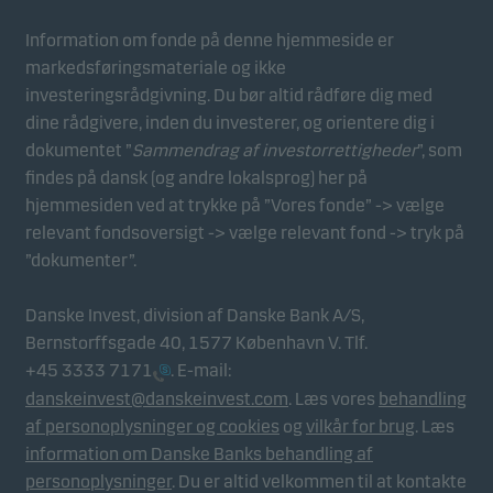
for besøgende på vores hjemmeside. Dette sker i
Information om fonde på denne hjemmeside er
aggregeret/anonym form, og bruges til at måle og
markedsføringsmateriale og ikke
optimere effektiviteten for vores hjemmeside.
investeringsrådgivning. Du bør altid rådføre dig med
dine rådgivere, inden du investerer, og orientere dig i
dokumentet ”
Sammendrag af investorrettigheder
”, som
Marketing
findes på dansk (og andre lokalsprog) her på
Disse cookies gør det muligt for os at identificere dig
hjemmesiden ved at trykke på ”Vores fonde” -> vælge
(din enhed) og profilere din adfærd, så vi kan levere
relevant fondsoversigt -> vælge relevant fond -> tryk på
det mest relevante indhold til dig.
”dokumenter”.
Danske Invest, division af Danske Bank A/S,
Bernstorffsgade 40, 1577 København V. Tlf.
+45 3333 7171
. E-mail:
danskeinvest@danskeinvest.com
. Læs vores
behandling
af personoplysninger og cookies
og
vilkår for brug
. Læs
information om Danske Banks behandling af
personoplysninger
. Du er altid velkommen til at kontakte