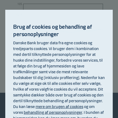
105
102.8
100.6
Brug af cookies og behandling af
personoplysninger
98.4
Danske Bank bruger data fra egne cookies og
96.2
tredjeparts cookies. Vi bruger dem i kombination
med dertil tilknyttede personoplysninger for at
94
22.07.2026
10.07.2026
28.07.2026
16.07.2026
03.08.2026
06.07.2026
huske dine indstillinger, forbedre vores services, til
at følge din brug af hjemmesiden og lave
trafikmålinger samt vise de mest relevante
budskaber til dig (inklusiv profilering). Nedenfor kan
Afkastindeks
du vælge at sige ok til alle cookies eller selv vælge,
hvilke af vores valgfrie cookies du vil acceptere. Dit
samtykke dækker både over brug af cookies og den
dertil tilknyttede behandling af personoplysninger.
Du kan læse
mere om brugen af cookies
og om
vores
behandling af personoplysninger
. I bunden af
Om Danske Invest
Bliv investor