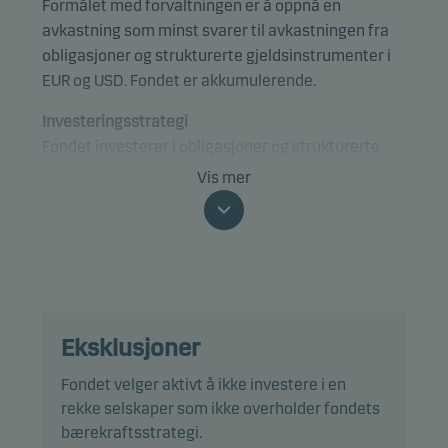
Formålet med forvaltningen er å oppnå en
avkastning som minst svarer til avkastningen fra
obligasjoner og strukturerte gjeldsinstrumenter i
EUR og USD. Fondet er akkumulerende.
Investeringsstrategi
Fondet investerer i obligasjoner og strukturerte
gjeldsinstrumenter, for eksempel utstedelser av
Vis mer
verdipapirisering som CLOer, utstedt i EUR eller
USD. Fondet kan investere i obligasjoner og
strukturerte gjeldsinstrumenter som ifølge de
offisielle byråene er vurdert i ratingkategoriene
Baa3/BBB- eller høyere, dvs. obligasjoner med høy
kredittkvalitet.
Eksklusjoner
Fondets totale renterisiko, målt som korrigert
Fondet velger aktivt å ikke investere i en
varighet, tar sikte på å være maksimalt 3 år. Den
rekke selskaper som ikke overholder fondets
korrigerte varigheten viser blant annet
bærekraftsstrategi.
kursrisikoen på obligasjonene vi investerer i. Jo