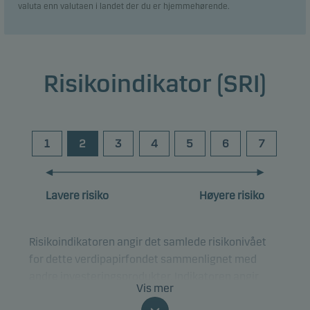
valuta enn valutaen i landet der du er hjemmehørende.
Risikoindikator (SRI)
1
2
3
4
5
6
7
Lavere risiko
Høyere risiko
Risikoindikatoren angir det samlede risikonivået
for dette verdipapirfondet sammenlignet med
andre investeringsprodukter. Indikatoren angir
Vis mer
hvor sannsynlig det er at du kan tape penger på