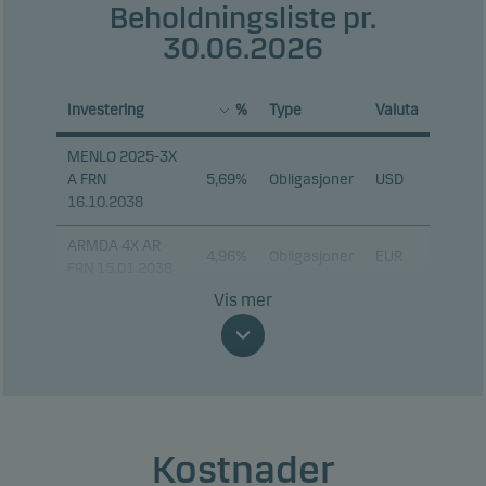
Beholdningsliste pr.
30.06.2026
Investering
%
Type
Valuta
MENLO 2025-3X
A FRN
5,69%
Obligasjoner
USD
16.10.2038
ARMDA 4X AR
4,96%
Obligasjoner
EUR
FRN 15.01.2038
Vis mer
CRNCL 2023-17X
CR FRN
3,25%
Obligasjoner
EUR
18.01.2039
PRVD 5X DR FRN
3,24%
Obligasjoner
EUR
15.11.2039
Kostnader
FICLO 2023-1X