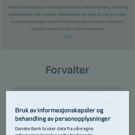
Tidligere avkastning er ingen garanti for fremtidig avkastning. Fremtidig
avkastning kan være negativ. Avkastningen kan stige og falle som følge
av valutasvingninger dersom fondet utstedes i en annen valuta enn
valutaen i landet der du er hjemmehørende.
Tabell
Forvalter
Bruk av informasjonskapsler og
behandling av personopplysninger
Danske Bank bruker data fra våre egne