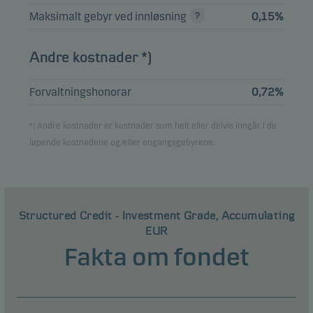
Maksimalt gebyr ved innløsning
0,15%
Alle beholdninger er lagt inn med 1 måneds forsinkelse.
Andre kostnader *)
Forvaltningshonorar
0,72%
*) Andre kostnader er kostnader som helt eller delvis inngår i de
løpende kostnadene og/eller engangsgebyrene.
Structured Credit - Investment Grade, Accumulating
EUR
Fakta om fondet