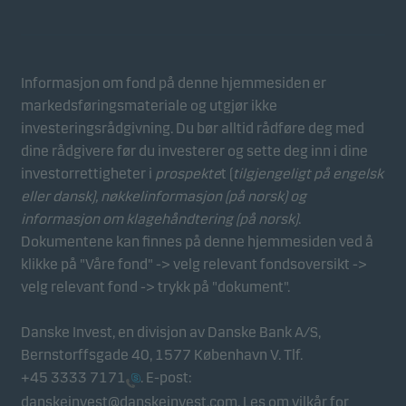
Informasjon om fond på denne hjemmesiden er
markedsføringsmateriale og utgjør ikke
investeringsrådgivning. Du bør alltid rådføre deg med
dine rådgivere før du investerer og sette deg inn i dine
investorrettigheter i
prospekte
t (
tilgjengeligt på engelsk
eller dansk),
nøkkelinformasjon (på norsk)
og
informasjon om klagehåndtering (på norsk)
.
Dokumentene kan finnes på denne hjemmesiden ved å
klikke på "Våre fond" -> velg relevant fondsoversikt ->
velg relevant fond -> trykk på "dokument".
Danske Invest, en divisjon av Danske Bank A/S,
Bernstorffsgade 40, 1577 København V. Tlf.
+45 3333 7171
. E-post:
danskeinvest@danskeinvest.com
. Les om
vilkår for