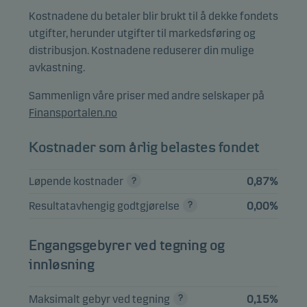
AR FRN
3,23%
Obligasjoner
EUR
Kostnadene du betaler blir brukt til å dekke fondets
15.02.2038
utgifter, herunder utgifter til markedsføring og
BRGPT 6X DR FRN
distribusjon. Kostnadene reduserer din mulige
3,11%
Obligasjoner
EUR
15.03.2038
avkastning.
DRYD 2018-66X
Sammenlign våre priser med andre selskaper på
CR FRN
2,96%
Obligasjoner
EUR
Finansportalen.no
18.01.2038
SCULE 11X DR
Kostnader som årlig belastes fondet
2,87%
Obligasjoner
EUR
FRN 15.07.2038
Løpende kostnader
0,87%
EGLXY 2025-8X D
2,85%
Obligasjoner
EUR
FRN 20.10.2038
Resultatavhengig godtgjørelse
0,00%
ADAGI XIV-X D
2,78%
Obligasjoner
EUR
FRN 15.04.2039
Engangsgebyrer ved tegning og
innløsning
Se hele listen
Maksimalt gebyr ved tegning
0,15%