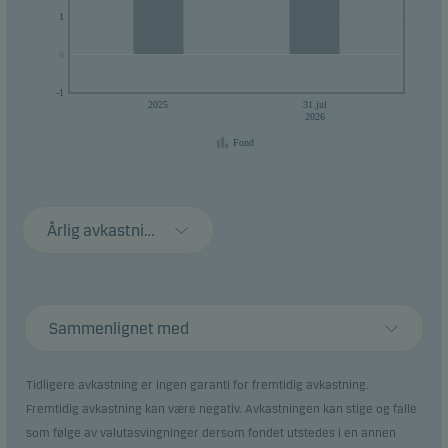
1
0
0
-1
2025
31.jul
2026
Fond
Årlig avkastning
Sammenlignet med
Tidligere avkastning er ingen garanti for fremtidig avkastning.
Fremtidig avkastning kan være negativ. Avkastningen kan stige og falle
som følge av valutasvingninger dersom fondet utstedes i en annen