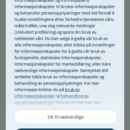
informasjonskapsler og fra tredjeparts
Jacob Toft Hansen
informasjonskapsler. Vi bruker informasjonskapsler
og behandler personopplysninger med det formål å
Tittel:
Lead Portfolio Manager
huske innstillingene dine, forbedre tjenestene våre,
Bakgrunn:
M.Sc. (Finance)
måle trafikk, vise deg relevante meldinger
Antall års erfaring:
15
(inkludert profilering) og spore din bruk av
nettstedet vårt. Du kan velge å godta vår bruk av
alle informasjonskapsler, eller klikke på innstillinger
for informasjonskapsler for å godta vår bruk av
funksjonelle, statistiske informasjonskapsler,
informasjonskapsler for markedsføring, eller bare
Danske Bank Asset Management er en
nødvendige informasjonskapsler. Samtykket ditt
International kapitalforvalter og en del av Danske
omfatter både bruk av informasjonskapsler og
Bank konsernet.
behandling av personopplysninger. For mer
informasjon klikker du på
bruk av
Danske Bank Asset Management er hovedforvalter
informasjonskapsler
og
behandling av
for Danske Invest. I sin forvaltning fokuserer
personopplysninger
. Hvis du vil lese mer om
hvordan du trekker tilbake samtykke, klikker du på
Danske Bank Asset Management sine ressurser på
koblingen til
behandling av personopplysninger og
utvalgte kjerneområder. Disse områder omfatter
OK til nødvendige
informasjonskapsler
nederst på nettstedet vårt.
nordiske aksjer, europeiske aksjer, nordiske