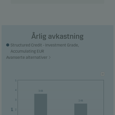
avkastning måles mot.
Årlig avkastning
Structured Credit - Investment Grade,
Accumulating EUR
Avanserte alternativer
5
4
3.61
3
2.61
pct
2