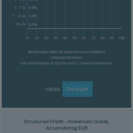
0,0%
Statistiske
5 - 7 år
Disse informasjonskapslene bruker vi til å spore
0,0%
7 - 10 år
atferden til våre besøkende på et aggregert nivå for
10+ år
0,0%
å måle og optimalisere funksjonaliteten til
nettstedet vårt. For eksempel hvordan besøkende
0
10
20
30
40
50
60
70
80
90
100
bruker siden vår, hvilken region de er fra og hvilke
funksjoner ser er på. Du kan avvise disse
Beregningen skjer på bakgrunn av porteføljens
obligasjonsinnehav
informasjonskapslene i informasjonskapselfanen.
Alle beholdninger er lagt inn med 1 måneds forsinkelse.
Markedsføring
Disse informasjonskapslene gjør det mulig for oss å
Valuta
Durasjon
identifisere deg (enheten din) og profilen din for å gi
deg relevant innhold.
Structured Credit - Investment Grade,
Accumulating EUR