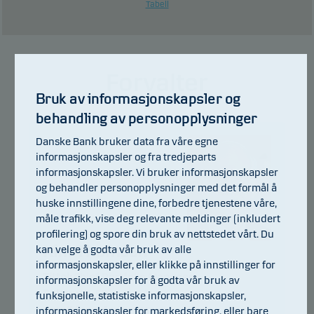
Tabell
Forvalter
Bruk av informasjonskapsler og
behandling av personopplysninger
Danske Bank bruker data fra våre egne
informasjonskapsler og fra tredjeparts
informasjonskapsler. Vi bruker informasjonskapsler
og behandler personopplysninger med det formål å
huske innstillingene dine, forbedre tjenestene våre,
måle trafikk, vise deg relevante meldinger (inkludert
profilering) og spore din bruk av nettstedet vårt. Du
Kim Thomsen
kan velge å godta vår bruk av alle
informasjonskapsler, eller klikke på innstillinger for
Tittel:
Chief Portfolio Manager
informasjonskapsler for å godta vår bruk av
Bakgrunn:
FD
funksjonelle, statistiske informasjonskapsler,
Antall års erfaring:
40
informasjonskapsler for markedsføring, eller bare