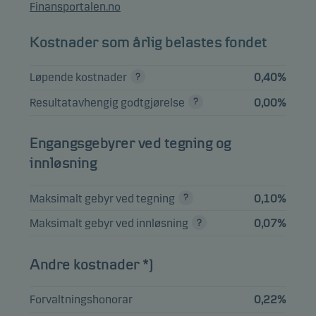
Tesla Inc.
1,33%
Aksjer
USD
USA
Finansportalen.no
Kostnader som årlig belastes fondet
Se hele listen
Løpende kostnader
0,40%
Alle beholdninger er lagt inn med 1 måneds forsinkelse.
Resultatavhengig godtgjørelse
0,00%
Engangsgebyrer ved tegning og
innløsning
Maksimalt gebyr ved tegning
0,10%
Maksimalt gebyr ved innløsning
0,07%
Andre kostnader *)
Forvaltningshonorar
0,22%