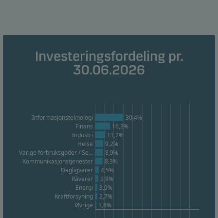
Funksjonelle
Funksjonelle (eller såkalte "preferanse"-)
Investeringsfordeling pr.
informasjonskapsler gjør at vår hjemmeside husker
dine valg av innstillinger som påvirker måten siden
30.06.2026
vises på. Du kan avvise disse informasjonskapslene i
informasjonskapselfanen.
Informasjonsteknologi
30,4%
Statistiske
Finans
16,3%
Disse informasjonskapslene bruker vi til å spore
Industri
11,2%
Helse
9,2%
atferden til våre besøkende på et aggregert nivå for å
Varige forbruksgoder / Se...
8,9%
måle og optimalisere funksjonaliteten til nettstedet
Kommunikasjonstjenester
8,3%
vårt. For eksempel hvordan besøkende bruker siden
Dagligvarer
4,5%
Råvarer
3,9%
vår, hvilken region de er fra og hvilke funksjoner ser
Energi
3,0%
er på. Du kan avvise disse informasjonskapslene i
Kraftforsyning
2,7%
Øvrige
1,8%
informasjonskapselfanen.