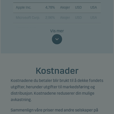
Apple Inc.
4,78%
Aksjer
USD
USA
Microsoft Corp.
2,96%
Aksjer
USD
USA
Amazon.com
2,60%
Aksjer
USD
USA
Vis mer
Inc.
Alphabet Inc. A
2,08%
Aksjer
USD
USA
Alphabet Inc. C
2,08%
Aksjer
USD
USA
Broadcom Inc.
1,90%
Aksjer
USD
USA
Kostnader
Micron
Technology
1,46%
Aksjer
USD
USA
Kostnadene du betaler blir brukt til å dekke fondets
Inc.
utgifter, herunder utgifter til markedsføring og
distribusjon. Kostnadene reduserer din mulige
Meta
avkastning.
Platforms Inc.
1,39%
Aksjer
USD
USA
A
Sammenlign våre priser med andre selskaper på