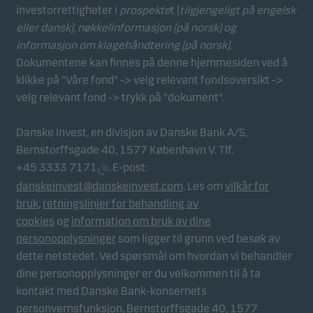
investorrettigheter i
prospekte
t (
tilgjengeligt på engelsk
eller dansk),
nøkkelinformasjon (på norsk)
og
informasjon om klagehåndtering (på norsk)
.
Dokumentene kan finnes på denne hjemmesiden ved å
klikke på "Våre fond" -> velg relevant fondsoversikt ->
velg relevant fond -> trykk på "dokument".
Danske Invest, en divisjon av Danske Bank A/S,
Bernstorffsgade 40, 1577 København V. Tlf.
+45 3333 7171
. E-post:
danskeinvest@danskeinvest.com
. Les om
vilkår for
bruk
,
retningslinjer for behandling av
cookies
og
informatjon om bruk av dine
personopplysninger
som ligger til grunn ved besøk av
dette netstedet. Ved spørsmål om hvordan vi behandler
dine personopplysninger er du velkommen til å ta
kontakt med Danske Bank-konsernets
personvernsfunksjon, Bernstorffsgade 40, 1577