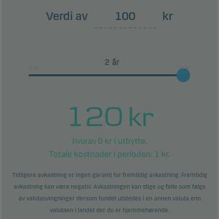
ikke at en investering i fondet er å anse som
Verdi av
kr
risikofri.
Dette produktet har ingen beskyttelse mot
ugunstig fremtidig markedsutvikling, og du kan
år
tape deler av eller hele din investering.
0 år
2 år
120
kr
0
kr i utbytte.
hvorav
Totale kostnader i perioden:
1
kr.
Tidligere avkastning er ingen garanti for fremtidig avkastning. Fremtidig
avkastning kan være negativ. Avkastningen kan stige og falle som følge
av valutasvingninger dersom fondet utstedes i en annen valuta enn
valutaen i landet der du er hjemmehørende.