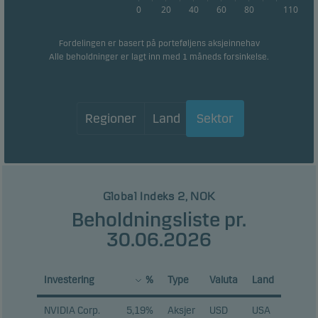
0
20
40
60
80
110
Markedsføring
Fordelingen er basert på porteføljens aksjeinnehav
Disse informasjonskapslene gjør det mulig for oss å
Alle beholdninger er lagt inn med 1 måneds forsinkelse.
identifisere deg (enheten din) og profilen din for å gi
deg relevant innhold.
Regioner
Land
Sektor
Global Indeks 2, NOK
Beholdningsliste pr.
30.06.2026
Investering
%
Type
Valuta
Land
NVIDIA Corp.
5,19%
Aksjer
USD
USA