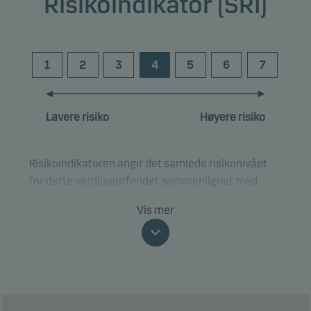
Risikoindikator (SRI)
1
2
3
4
5
6
7
Lavere risiko
Høyere risiko
Risikoindikatoren angir det samlede risikonivået
for dette verdipapirfondet sammenlignet med
andre investeringsprodukter. Indikatoren angir
Vis mer
hvor sannsynlig det er at du kan tape penger på
investeringen på grunn av markedsutviklingen.
Risikoklassfisieringen kan endre seg og er ikke en
pålitelig indikator for fondets fremtidige
risikoprofil. Den laveste risikoklassifiseringen betyr