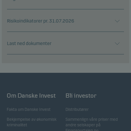
Risikoindikatorer pr. 31.07.2026
Last ned dokumenter
Om Danske Invest
Bli investor
Fakta om Danske Invest
Distributører
Bekjempelse av økonomisk
Sammenlign våre priser med
kriminalitet
andre selskaper på
Finansportalen.no