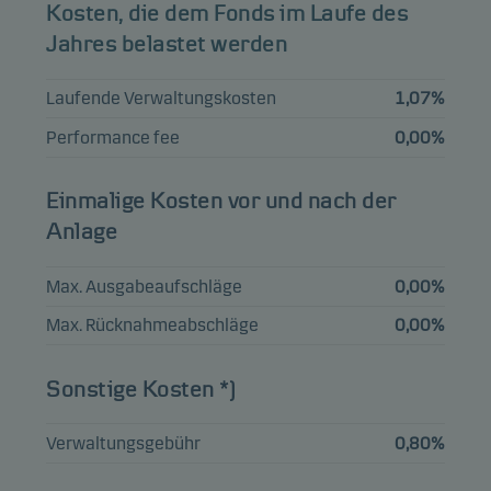
08.03.2033
Kosten, die dem Fonds im Laufe des
Jahres belastet werden
AMPRION GMBH
3.971%
0,84%
Anleihen
EUR
22.09.2032
Laufende Verwaltungskosten
1,07%
Performance fee
0,00%
TEOLLISUUDEN
VOIMA OYJ 4.75%
0,79%
Anleihen
EUR
01.06.2030
Einmalige Kosten vor und nach der
Anlage
NETFLIX INC
3.625%
0,79%
Anleihen
EUR
15.06.2030
Max. Ausgabeaufschläge
0,00%
Max. Rücknahmeabschläge
0,00%
Ansicht der gesamten Liste
Sonstige Kosten *)
Hinweis: Alle Bestandsangaben sind um 1 Monat verzögert.
Verwaltungsgebühr
0,80%