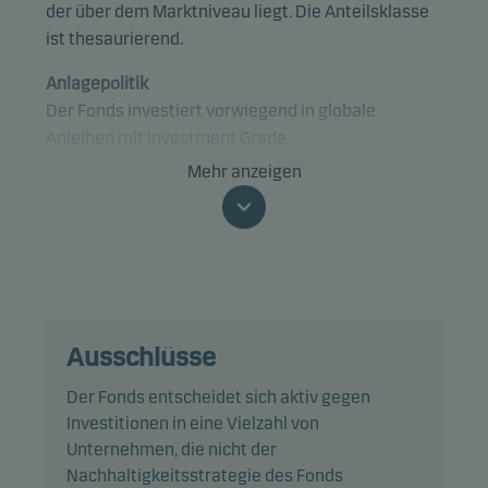
der über dem Marktniveau liegt. Die Anteilsklasse
ist thesaurierend.
Anlagepolitik
Der Fonds investiert vorwiegend in globale
Anleihen mit Investment Grade.
Mehr anzeigen
Der Fonds fällt unter Artikel 8 der SFDR und fördert
ökologische und/oder soziale Eigenschaften sowie
eine gute Unternehmensführung mittels
Screening, Ausschlüssen, Investmentanalysen,
Anlageentscheidungen und Active Ownership. Der
Fonds folgt den Richtlinien für
Ausschlüsse
verantwortungsvolles Investieren von Danske
Invest.
Der Fonds entscheidet sich aktiv gegen
Investitionen in eine Vielzahl von
Konkret investiert der Fonds mindestens zwei
Unternehmen, die nicht der
Drittel seines Nettovermögens in
Nachhaltigkeitsstrategie des Fonds