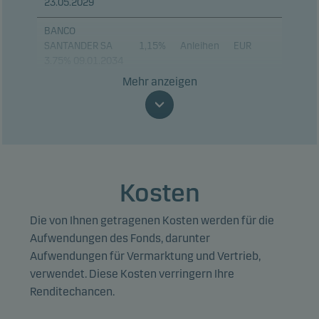
23.05.2029
BANCO
SANTANDER SA
1,15%
Anleihen
EUR
3.75% 09.01.2034
Mehr anzeigen
VOLKSWAGEN
BANK GMBH
1,03%
Anleihen
EUR
4.375%
03.05.2028
TOTALENERGIES
0,92%
Anleihen
EUR
SE PERP
Kosten
JPMORGAN
Die von Ihnen getragenen Kosten werden für die
CHASE & CO
0,90%
Anleihen
EUR
18.02.2032
Aufwendungen des Fonds, darunter
Aufwendungen für Vermarktung und Vertrieb,
UNICREDIT SPA
0,88%
Anleihen
EUR
verwendet. Diese Kosten verringern Ihre
05.07.2029
Renditechancen.
BPCE SA
0,88%
Anleihen
EUR