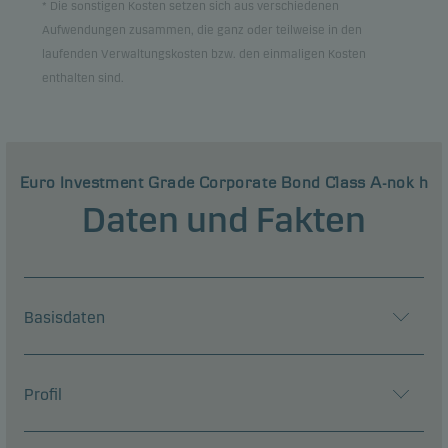
* Die sonstigen Kosten setzen sich aus verschiedenen
Aufwendungen zusammen, die ganz oder teilweise in den
laufenden Verwaltungskosten bzw. den einmaligen Kosten
enthalten sind.
Euro Investment Grade Corporate Bond Class A-nok h
Daten und Fakten
Basisdaten
Profil