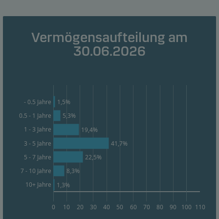
Analytische Cookies
Diese Cookies verwenden wir, um das Verhalten der
Benutzer unserer Websites auf aggregierter Ebene
Vermögensaufteilung am
nachzuverfolgen. So können wir die Leistung
30.06.2026
unserer Websites messen und sie optimieren.
Werbe-Cookies
Durch diese Cookies können wir Sie (Ihr Gerät)
1,5%
- 0.5 Jahre
identifizieren und Ihr Verhalten analysieren, um
0.5 - 1 Jahre
5,3%
Ihnen relevante Inhalte bereitzustellen.
1 - 3 Jahre
19,4%
3 - 5 Jahre
41,7%
22,5%
5 - 7 Jahre
8,3%
7 - 10 Jahre
10+ Jahre
1,3%
0
10
20
30
40
50
60
70
80
90
100
110