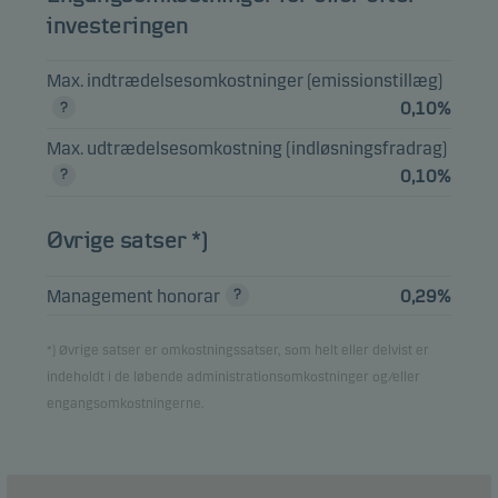
REALKREDIT 5%
investeringen
3,06%
Obligationer
DKK
(E) (SDO)
01.10.2056
Max. indtrædelsesomkostninger (emissionstillæg)
0,10%
NYKREDIT
REALKREDIT 3%
2,99%
Obligationer
DKK
Max. udtrædelsesomkostning (indløsningsfradrag)
(E) (SDO)
0,10%
01.10.2053
DANMARKS
Øvrige satser *)
SKIBSKREDIT
2,90%
Obligationer
DKK
FRN 01.01.2029
Management honorar
0,29%
*) Øvrige satser er omkostningssatser, som helt eller delvist er
Vis hele beholdningslisten
indeholdt i de løbende administrationsomkostninger og/eller
engangsomkostningerne.
Bemærk, at alle beholdninger er forsinket med 1 måned.