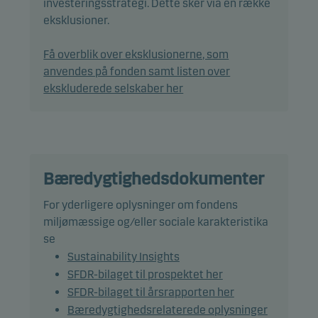
investeringsstrategi. Dette sker via en række
Afdelingen er aktivt styret, og den samlede
eksklusioner.
renterisiko (korrigeret varighed) tilstræbes at være
på minimum 5 år.
Få overblik over eksklusionerne, som
anvendes på fonden samt listen over
Den korrigerede varighed viser bl. a. kursrisikoen
ekskluderede selskaber her
på de obligationer, vi investerer i. Jo lavere
varighed, desto mere kursstabile er obligationerne,
hvis renten ændrer sig.
Det forventes, at afdelingens beholdning kan
Bæredygtighedsdokumenter
afvige signifikant fra benchmark fx på udsteder,
For yderligere oplysninger om fondens
kreditkvalitet, lande og varighed, selvom
miljømæssige og/eller sociale karakteristika
afdelingen har et smalt investeringsunivers.
se
Afdelingens afkast kan derfor afvige fra
Sustainability Insights
benchmarkets.
SFDR-bilaget til prospektet her
SFDR-bilaget til årsrapporten her
Beviser kan normalt indløses på bankdage.
Bæredygtighedsrelaterede oplysninger