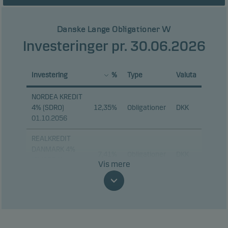
Danske Lange Obligationer W
Investeringer pr. 30.06.2026
Investering
%
Type
Valuta
NORDEA KREDIT
4% (SDRO)
12,35%
Obligationer
DKK
01.10.2056
REALKREDIT
DANMARK 4%
7,41%
Obligationer
DKK
(S) (SDRO)
Vis mere
01.10.2053
NYKREDIT
REALKREDIT 4%
5,36%
Obligationer
DKK
(E) (SDO)
01.10.2056