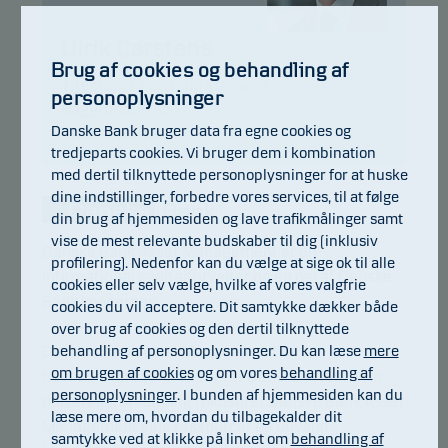
Ulrik Carstens
Brug af cookies og behandling af
Titel:
Chief Portfolio Manager
personoplysninger
Baggrund:
M.Sc.
Danske Bank bruger data fra egne cookies og
Antal års erfaring:
26
tredjeparts cookies. Vi bruger dem i kombination
med dertil tilknyttede personoplysninger for at huske
dine indstillinger, forbedre vores services, til at følge
din brug af hjemmesiden og lave trafikmålinger samt
vise de mest relevante budskaber til dig (inklusiv
Danske Bank Asset Management er en
profilering). Nedenfor kan du vælge at sige ok til alle
international kapitalforvalter og en del af Danske
cookies eller selv vælge, hvilke af vores valgfrie
Bank koncernen.
cookies du vil acceptere. Dit samtykke dækker både
over brug af cookies og den dertil tilknyttede
behandling af personoplysninger. Du kan læse
mere
Danske Bank Asset Management er
om brugen af cookies
og om vores
behandling af
hovedporteføljeforvalter for Danske Invest. I sin
personoplysninger
. I bunden af hjemmesiden kan du
porteføljeforvaltning fokuserer Danske Bank Asset
læse mere om, hvordan du tilbagekalder dit
Management sine ressourcer på udvalgte
samtykke ved at klikke på linket om
behandling af