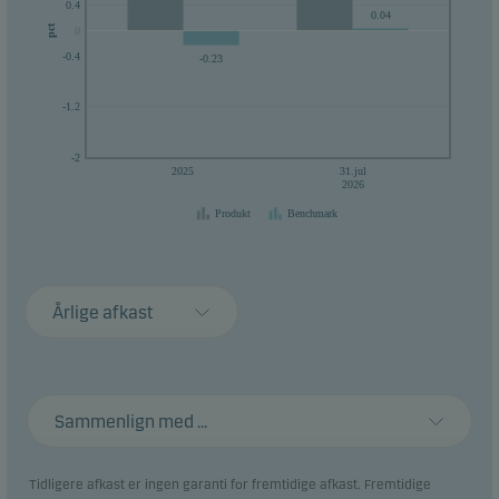
0.4
0.04
pct
0
0
-0.4
-0.23
-1.2
-2
2025
31.jul
2026
Produkt
Benchmark
Årlige afkast
Sammenlign med ...
Tidligere afkast er ingen garanti for fremtidige afkast. Fremtidige