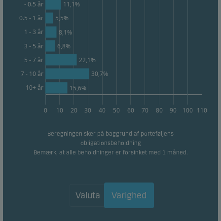
11,1%
- 0.5 år
aggregeret/anonym form, og bruges til at måle og
0.5 - 1 år
5,5%
optimere effektiviteten for vores hjemmeside.
1 - 3 år
8,1%
3 - 5 år
6,8%
Marketing
22,1%
5 - 7 år
Disse cookies gør det muligt for os at identificere dig
30,7%
7 - 10 år
(din enhed) og profilere din adfærd, så vi kan levere
10+ år
15,6%
det mest relevante indhold til dig.
0
10
20
30
40
50
60
70
80
90
100
110
Beregningen sker på baggrund af porteføljens
obligationsbeholdning
Bemærk, at alle beholdninger er forsinket med 1 måned.
Valuta
Varighed