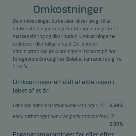
Omkostninger
JYSKE
REALKREDIT
4,92%
Obligationer
DKK
De omkostninger, du betaler, bliver brugt til at
2.5% (E) (SDO)
dække afdelingens udgifter, herunder udgifter til
01.10.2052
markedsføring og distribution. Omkostningerne
NYKREDIT
reducerer dit mulige afkast. De løbende
REALKREDIT 3%
3,62%
Obligationer
DKK
administrationsomkostninger er baseret på det
(E) (SDO)
foregående års udgifter. Beløbet kan ændre sig fra
01.10.2043
år til år.
REALKREDIT
DANMARK 3%
Omkostninger afholdt af afdelingen i
3,57%
Obligationer
DKK
(S) (SDRO)
løbet af et år
01.07.2053
REALKREDIT
Løbende administrationsomkostninger
0,39%
DANMARK 4%
3,49%
Obligationer
DKK
(S) (SDRO)
Resultatbetinget honorar (performance fee)
01.10.2056
0,00%
Engangsomkostninger før eller efter
NYKREDIT