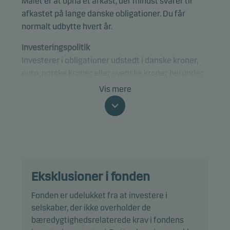
Målet er at opnå et afkast, der mindst svarer til
afkastet på lange danske obligationer. Du får
normalt udbytte hvert år.
Investeringspolitik
Investerer i obligationer udstedt i danske kroner,
euro, norske kroner eller svenske kroner herunder
op til 30% i erhvervsobligationer. Danske
Vis mere
obligationer skal mindst udgøre 80% af afdelingen.
Afdelingen er kategoriseret under artikel 8 i EU's
SFDR forordning om bæredygtighedsrelaterede
oplysninger og fremmer miljømæssige og/eller
sociale forhold samt sikrer god ledelsespraksis
Eksklusioner i fonden
igennem screening, eksklusioner,
investeringsanalyser og investeringsbeslutninger
Fonden er udelukket fra at investere i
samt aktivt ejerskab. Afdelingen følger Danske
selskaber, der ikke overholder de
Invests politik for ansvarlige investeringer.
bæredygtighedsrelaterede krav i fondens