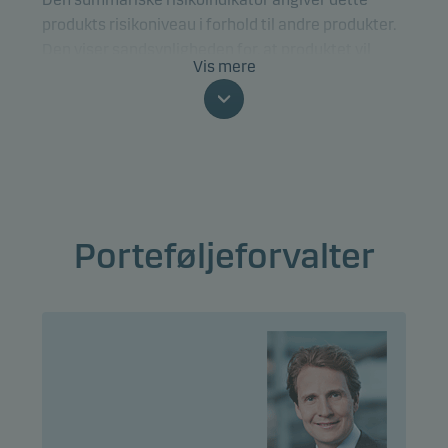
produkts risikoniveau i forhold til andre produkter.
Den viser sandsynligheden for, at produktet vil
Vis mere
tabe penge på grund af bevægelser i markedet,
eller fordi vi ikke er i stand til at betale dig.
Klassificeringen kan ændre sig og er ikke
nødvendigvis en pålidelig indikator for den
fremtidige risikoprofil. Den laveste risikoklasse er
ikke ensbetydende med en risikofri investering.
Porteføljeforvalter
Dette produkt indeholder ikke nogen beskyttelse
mod den fremtidige udvikling i markedet, så du kan
tabe noget af eller hele din investering.