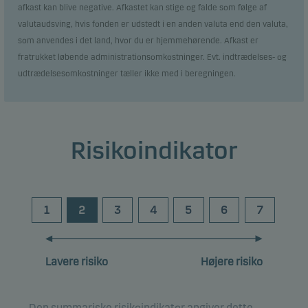
afkast kan blive negative. Afkastet kan stige og falde som følge af
valutaudsving, hvis fonden er udstedt i en anden valuta end den valuta,
som anvendes i det land, hvor du er hjemmehørende. Afkast er
fratrukket løbende administrationsomkostninger. Evt. indtrædelses- og
udtrædelsesomkostninger tæller ikke med i beregningen.
Risikoindikator
1
2
3
4
5
6
7
Lavere risiko
Højere risiko
Den summariske risikoindikator angiver dette